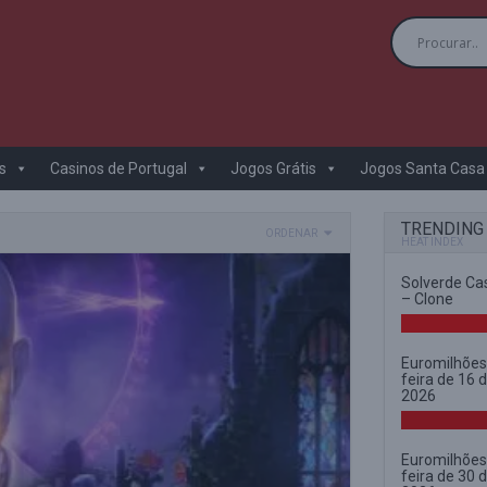
s
Casinos de Portugal
Jogos Grátis
Jogos Santa Casa
TRENDING
ORDENAR
HEAT INDEX
Solverde Cas
– Clone
Euromilhões
feira de 16 
2026
Euromilhões
feira de 30 