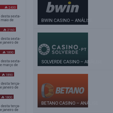
2430
 desta sexta-
BWIN CASINO – ANÁLISE
e maio de
2160
 desta sexta-
de janeiro de
1890
SOLVERDE CASINO – ANÁLISE
 desta sexta-
de março de
1890
 desta terça-
de janeiro de
1800
BETANO CASINO – ANÁLISE
 desta terça-
de janeiro de