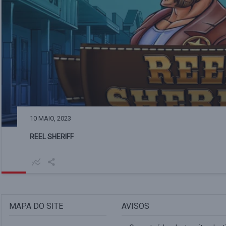
10 MAIO, 2023
REEL SHERIFF
MAPA DO SITE
AVISOS