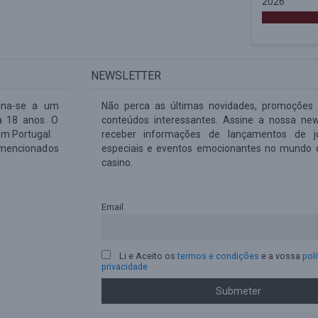
2026
NEWSLETTER
tina-se a um
Não perca as últimas novidades, promoções 
a 18 anos. O
conteúdos interessantes. Assine a nossa new
em Portugal.
receber informações de lançamentos de j
i mencionados
especiais e eventos emocionantes no mundo 
casino.
Email
Li e Aceito os
termos e condições
e a vossa
poli
privacidade