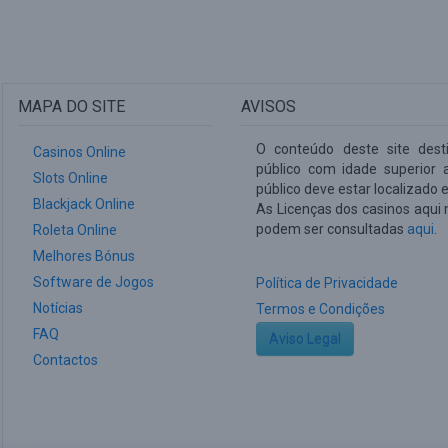
MAPA DO SITE
AVISOS
O conteúdo deste site des
Casinos Online
público com idade superior 
Slots Online
público deve estar localizado 
Blackjack Online
As Licenças dos casinos aqu
podem ser consultadas
aqui
.
Roleta Online
Melhores Bónus
Software de Jogos
Política de Privacidade
Notícias
Termos e Condições
FAQ
Aviso Legal
Contactos