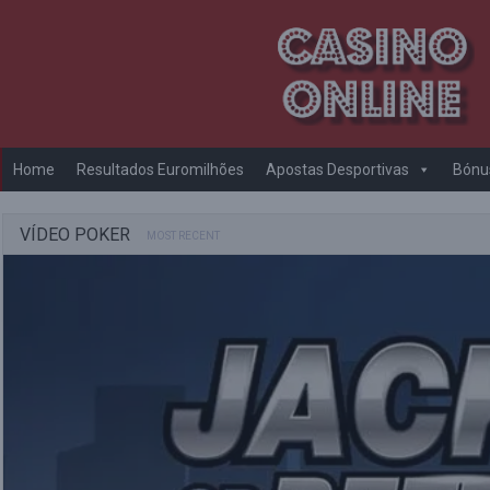
Home
Resultados Euromilhões
Apostas Desportivas
Bónu
VÍDEO POKER
MOST RECENT