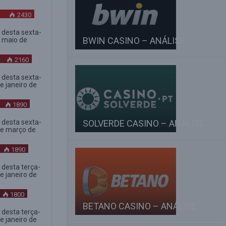
2430
 desta sexta-
BWIN CASINO – ANÁLISE
e maio de
2160
 desta sexta-
de janeiro de
1890
SOLVERDE CASINO – ANÁLISE
 desta sexta-
de março de
1890
 desta terça-
de janeiro de
1800
BETANO CASINO – ANÁLISE
 desta terça-
de janeiro de