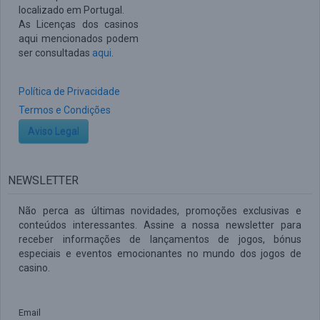
localizado em Portugal.
As Licenças dos casinos
aqui mencionados podem
ser consultadas
aqui
.
Política de Privacidade
Termos e Condições
Aviso Legal
NEWSLETTER
Não perca as últimas novidades, promoções exclusivas e
conteúdos interessantes. Assine a nossa newsletter para
receber informações de lançamentos de jogos, bónus
especiais e eventos emocionantes no mundo dos jogos de
casino.
Email