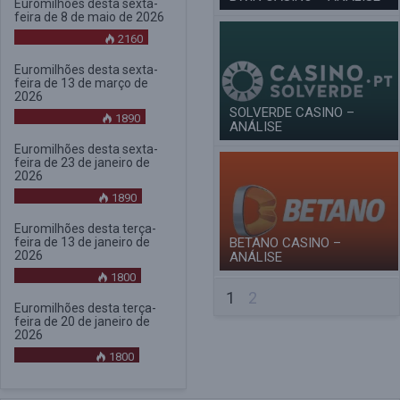
Euromilhões desta sexta-
feira de 8 de maio de 2026
2160
Euromilhões desta sexta-
feira de 13 de março de
2026
SOLVERDE CASINO –
1890
ANÁLISE
Euromilhões desta sexta-
feira de 23 de janeiro de
2026
1890
Euromilhões desta terça-
feira de 13 de janeiro de
BETANO CASINO –
2026
ANÁLISE
1800
1
2
Euromilhões desta terça-
feira de 20 de janeiro de
2026
1800