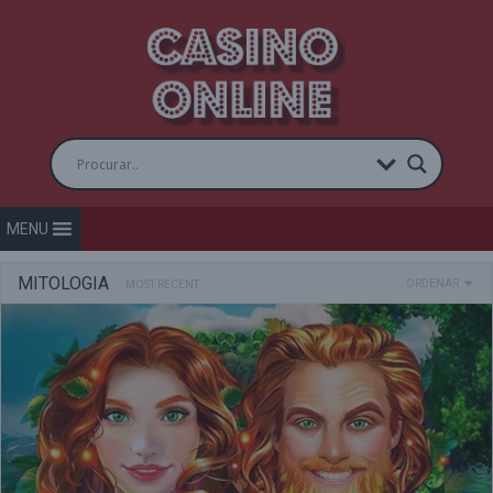
MENU
MITOLOGIA
ORDENAR
MOST RECENT