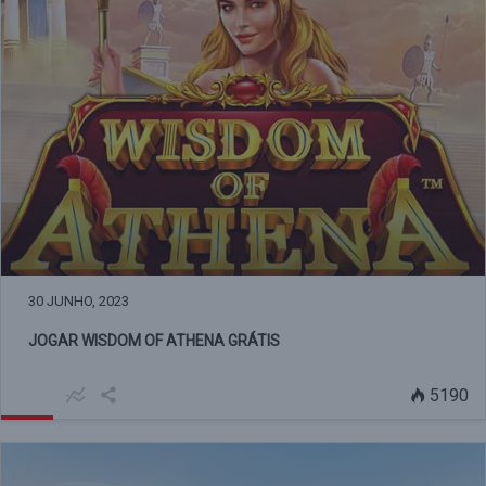
30 JUNHO, 2023
JOGAR WISDOM OF ATHENA GRÁTIS
5190