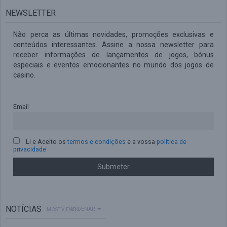
NEWSLETTER
Não perca as últimas novidades, promoções exclusivas e
conteúdos interessantes. Assine a nossa newsletter para
receber informações de lançamentos de jogos, bónus
especiais e eventos emocionantes no mundo dos jogos de
casino.
Email
Li e Aceito os
termos e condições
e a vossa
politica de
privacidade
NOTÍCIAS
ORDENAR
MOST VIEWS