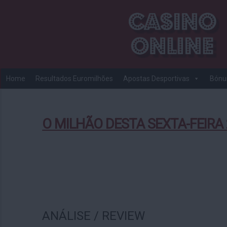
Home
Resultados Euromilhões
Apostas Desportivas
Bónu
O MILHÃO DESTA SEXTA-FEIRA 
ANÁLISE / REVIEW