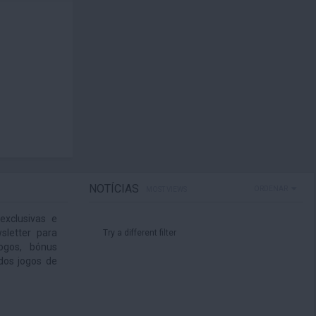
NOTÍCIAS
ORDENAR
MOST VIEWS
exclusivas e
sletter para
Try a different filter
ogos, bónus
dos jogos de