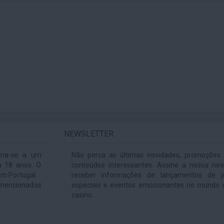
NEWSLETTER
tina-se a um
Não perca as últimas novidades, promoções 
a 18 anos. O
conteúdos interessantes. Assine a nossa new
em Portugal.
receber informações de lançamentos de j
i mencionados
especiais e eventos emocionantes no mundo 
casino.