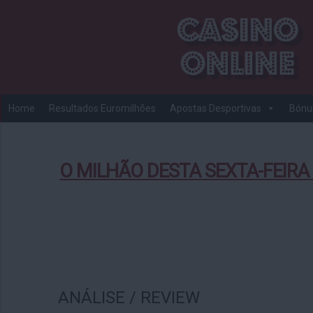
Home
Resultados Euromilhões
Apostas Desportivas
Bónu
O MILHÃO DESTA SEXTA-FEIRA 
ANÁLISE / REVIEW