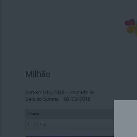
Milhão
Sorteio: 016/2018 – sexta-feira
Data do Sorteio – 02/03/2018
Chave
PZG30862