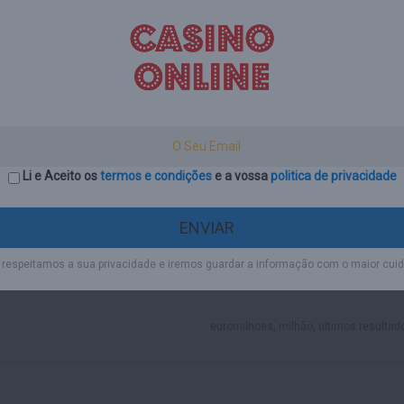
que permitem jogar sem ter que depositar.
ATUALIZADO EM 7 DE SETEMBRO DE 202
Li e Aceito os
termos e condições
e a vossa
politica de privacidade
PODIA SER MELHOR
NÃO GOSTEI
0%
0%
 respeitamos a sua privacidade e iremos guardar a informação com o maior cuid
euromilhoes
,
milhão
,
ultimos resultad