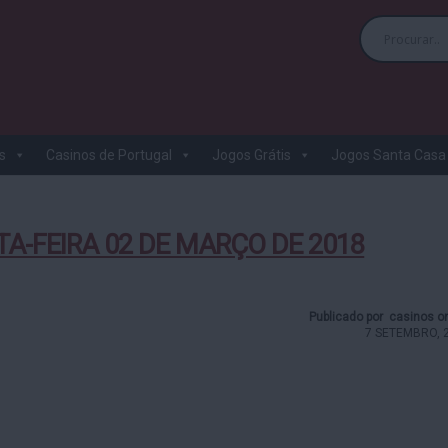
s
Casinos de Portugal
Jogos Grátis
Jogos Santa Casa
A-FEIRA 02 DE MARÇO DE 2018
Publicado por casinos on
7 SETEMBRO, 