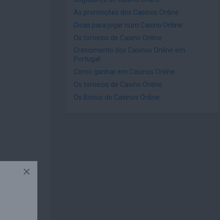
As promoções dos Casinos Online
Dicas para jogar num Casino Online
Os torneios de Casino Online
Crescimento dos Casinos Online em
Portugal
Como ganhar em Casinos Online
Os torneios de Casino Online
Os Bónus de Casinos Online
×