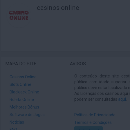
casinos online
MAPA DO SITE
AVISOS
O conteúdo deste site des
Casinos Online
público com idade superior 
Slots Online
público deve estar localizado 
Blackjack Online
As Licenças dos casinos aqu
podem ser consultadas
aqui
.
Roleta Online
Melhores Bónus
Software de Jogos
Política de Privacidade
Notícias
Termos e Condições
FAQ