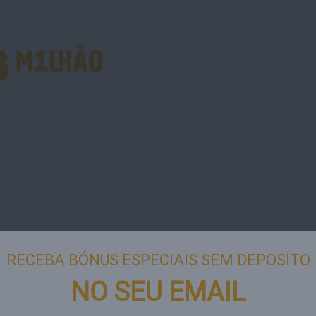
RECEBA BÓNUS ESPECIAIS SEM DEPOSITO
NO SEU EMAIL