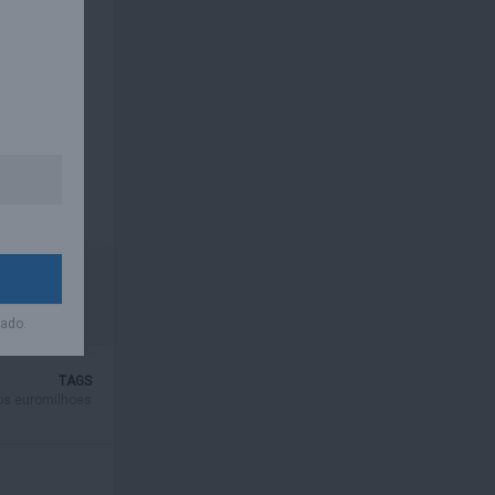
1.
ado.
TAGS
os euromilhoes