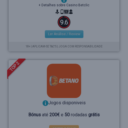
+ Detalhes sobre Casino Betclic
9.6
Ler Análise / Review
18+ |
APLICAM-SE T&C'S
| JOGA COM RESPONSABILIDADE
TOP 2
Jogos disponiveis
Bónus
até
200€
e
50
rodadas
grátis