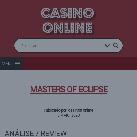
MENU
MASTERS OF ECLIPSE
Publicado por casinos online
3 MAIO, 2023
ANÁLISE / REVIEW