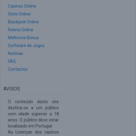
Casinos Online
Slots Online
Blackjack Online
Roleta Online
Melhores Bónus
Software de Jogos
Notícias
FAQ
Contactos
AVISOS
O conteúdo deste site
destina-se a um público
com idade superior a 18
anos. O público deve estar
localizado em Portugal.
As Licenças dos casinos