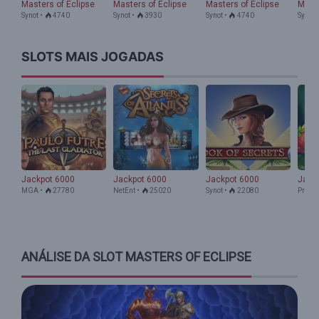
Masters of Eclipse
Masters of Eclipse
Masters of Eclipse
Maste
Synot •
4740
Synot •
3930
Synot •
4740
Synot •
SLOTS MAIS JOGADAS
Jackpot 6000
Jackpot 6000
Jackpot 6000
Jack
MGA •
27780
NetEnt •
25020
Synot •
22080
Pragma
ANÁLISE DA SLOT MASTERS OF ECLIPSE