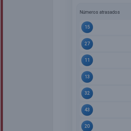
Números atrasados
15
27
11
13
32
43
20