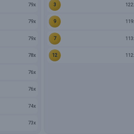
79x
3
122
79x
9
119
79x
7
113
78x
12
112
76x
76x
74x
73x