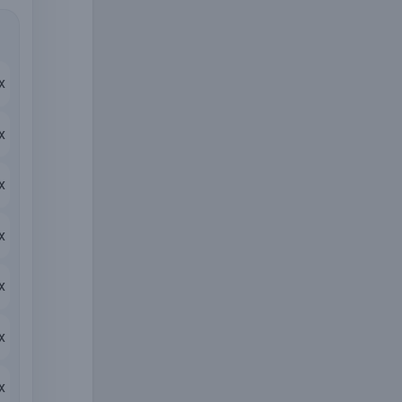
x
x
x
x
x
x
x