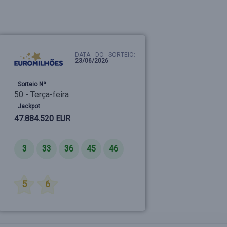
DATA DO SORTEIO:
23/06/2026
Sorteio Nº
50 - Terça-feira
Jackpot
47.884.520 EUR
Números
3
33
36
45
46
Estrelas
5
6