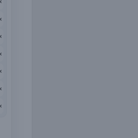
x
x
x
x
x
x
x