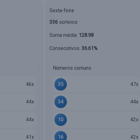
Sexta-feira
336
sorteios
Soma média:
128.98
Consecutivos:
36.61%
Números comuns
46x
35
47x
44x
34
44x
44x
10
42x
41x
16
42x