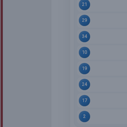
21
29
34
10
19
24
17
2