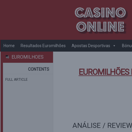
Home
Resultados Euromilhões
Apostas Desportivas
Bónu
EUROMILHOES
CONTENTS
EUROMILHÕES D
FULL ARTICLE
ANÁLISE / REVIE