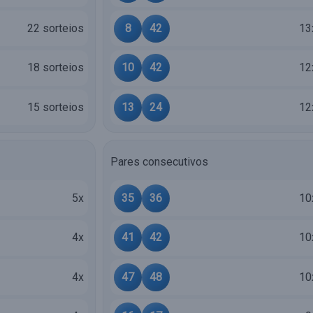
22 sorteios
8
42
13
18 sorteios
10
42
12
15 sorteios
13
24
12
Pares consecutivos
5x
35
36
10
4x
41
42
10
4x
47
48
10