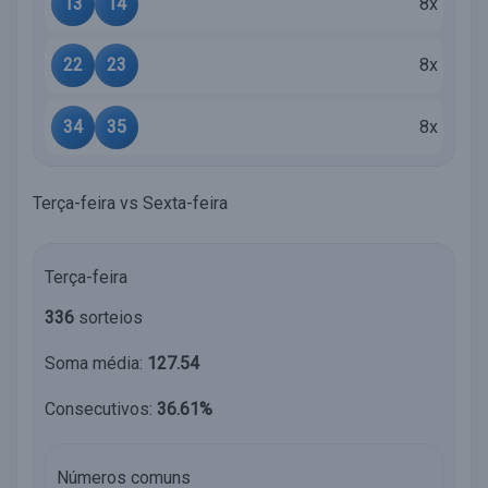
13
14
8x
22
23
8x
34
35
8x
Terça-feira vs Sexta-feira
Terça-feira
336
sorteios
Soma média:
127.54
Consecutivos:
36.61%
Números comuns