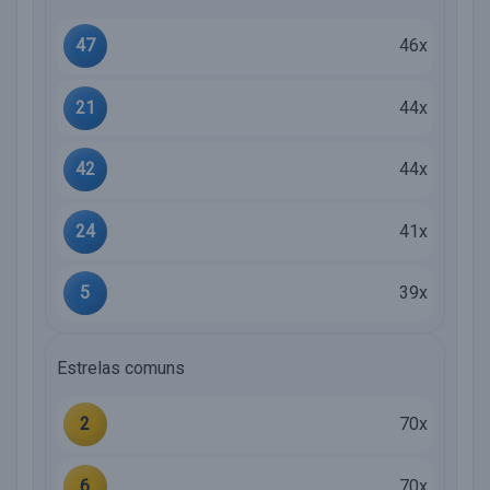
47
46x
21
44x
42
44x
24
41x
5
39x
Estrelas comuns
2
70x
6
70x