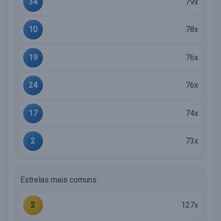
34
79x
10
78x
19
76x
24
76x
17
74x
2
73x
Estrelas mais comuns
2
127x