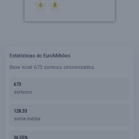
6
8
Estatísticas do EuroMilhões
Base local: 673 sorteios sincronizados.
673
sorteios
128.33
soma média
36.55%