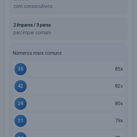
com consecutivos
2 ímpares / 3 pares
par/ímpar comum
Números mais comuns
35
85x
42
82x
29
80x
21
79x