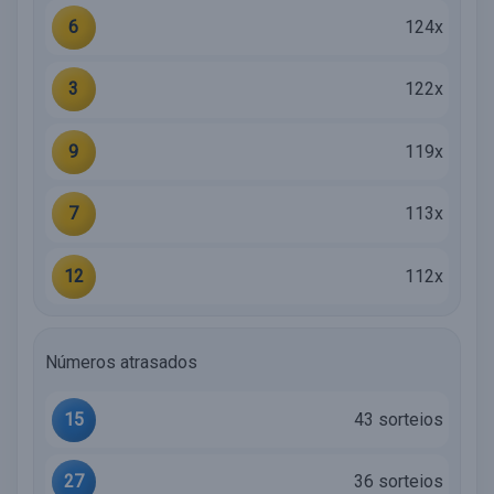
6
124x
3
122x
9
119x
7
113x
12
112x
Números atrasados
15
43 sorteios
27
36 sorteios