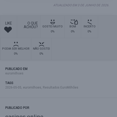
ATUALIZADO EM 3 DE JUNHO DE 2026.
LIKE
O QUE
ACHOU?
GOSTEI MUITO
BOM
INCERTO
0%
0%
0%
PODIA SER MELHOR
NÃO GOSTEI
0%
0%
PUBLICADO EM
euromilhoes
TAGS
2026-05-05
,
euromilhoes
,
Resultados EuroMilhões
PUBLICADO POR
casinos online