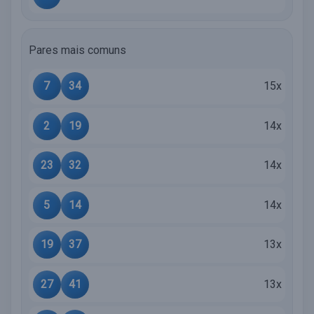
Pares mais comuns
7
34
15x
2
19
14x
23
32
14x
5
14
14x
19
37
13x
27
41
13x