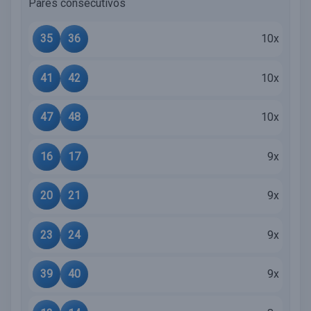
Pares consecutivos
35
36
10x
41
42
10x
47
48
10x
16
17
9x
20
21
9x
23
24
9x
39
40
9x