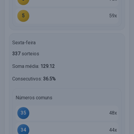
5
59x
Sexta-feira
337
sorteios
Soma média:
129.12
Consecutivos:
36.5%
Números comuns
35
48x
34
44x