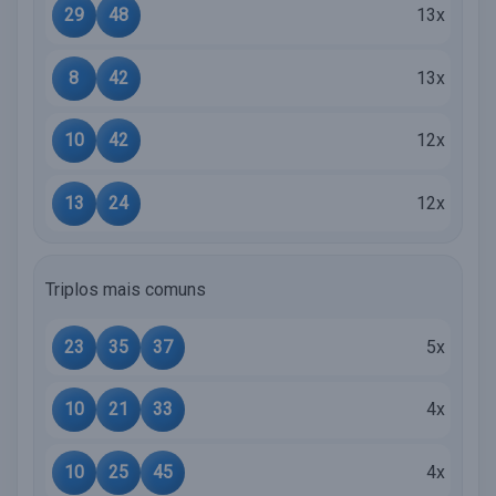
29
48
13x
8
42
13x
10
42
12x
13
24
12x
Triplos mais comuns
23
35
37
5x
10
21
33
4x
10
25
45
4x