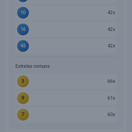
10
42x
16
42x
45
42x
Estrelas comuns
3
66x
9
61x
7
60x