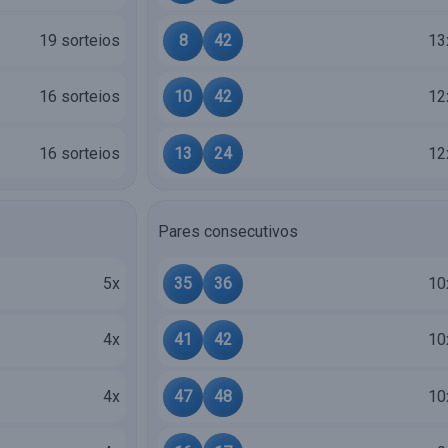
19 sorteios
8
42
13
16 sorteios
10
42
12
16 sorteios
13
24
12
Pares consecutivos
5x
35
36
10
4x
41
42
10
4x
47
48
10