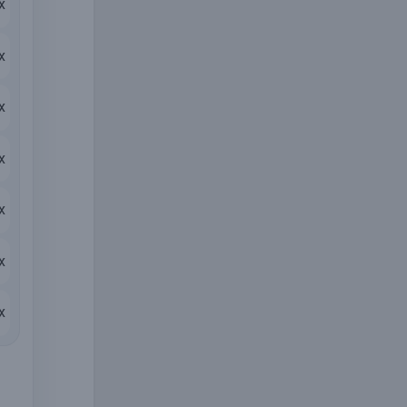
x
x
x
x
x
x
x