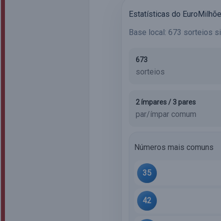
Estatísticas do EuroMilhõ
Base local: 673 sorteios s
673
sorteios
2 ímpares / 3 pares
par/ímpar comum
Números mais comuns
35
42