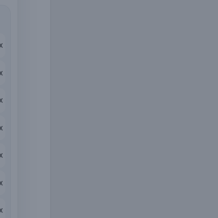
x
x
x
x
x
x
x