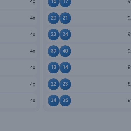
4x
16
17
9
4x
20
21
9
4x
23
24
9
4x
39
40
9
4x
13
14
8
4x
22
23
8
4x
34
35
8