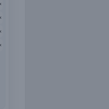
x
x
x
x