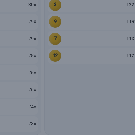
80x
3
122
79x
9
119
79x
7
113
78x
12
112
76x
76x
74x
73x