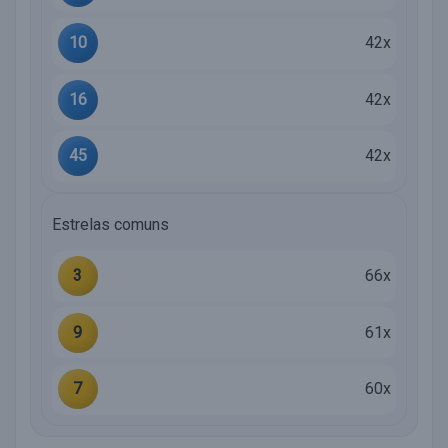
10
42x
16
42x
45
42x
Estrelas comuns
3
66x
9
61x
7
60x