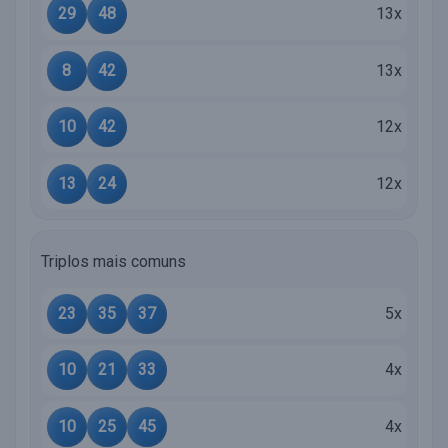
29
48
13x
8
42
13x
10
42
12x
13
24
12x
Triplos mais comuns
23
35
37
5x
10
21
33
4x
10
25
45
4x