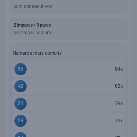
com consecutivos
2 ímpares / 3 pares
par/ímpar comum
Números mais comuns
35
84x
42
82x
21
79x
29
79x