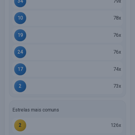
34
79x
10
78x
19
76x
24
76x
17
74x
2
73x
Estrelas mais comuns
2
126x