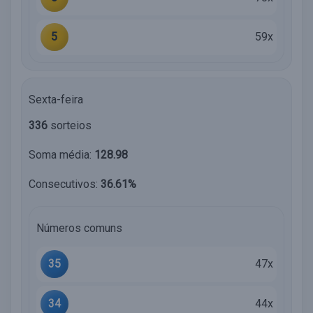
5
59x
Sexta-feira
336
sorteios
Soma média:
128.98
Consecutivos:
36.61%
Números comuns
35
47x
34
44x