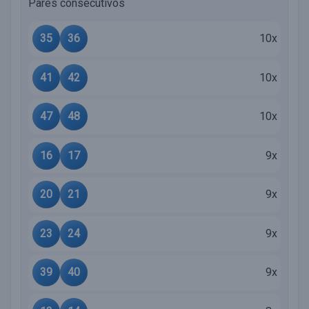
Pares consecutivos
35
36
10x
41
42
10x
47
48
10x
16
17
9x
20
21
9x
23
24
9x
39
40
9x