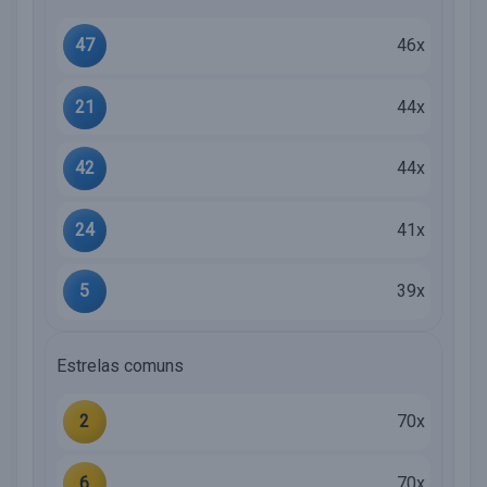
47
46x
21
44x
42
44x
24
41x
5
39x
Estrelas comuns
2
70x
6
70x