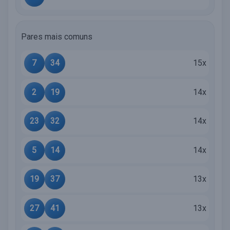
Pares mais comuns
7
34
15x
2
19
14x
23
32
14x
5
14
14x
19
37
13x
27
41
13x