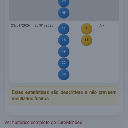
29
49
23/01/2026
20/01/2026
7/7
11
1
18
11
19
22
50
Estas estatísticas são descritivas e não preveem
resultados futuros.
Ver histórico completo do EuroMilhões