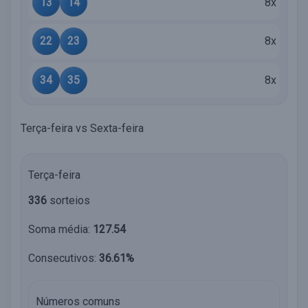
13
14
8x
22
23
8x
34
35
8x
Terça-feira vs Sexta-feira
Terça-feira
336
sorteios
Soma média:
127.54
Consecutivos:
36.61%
Números comuns