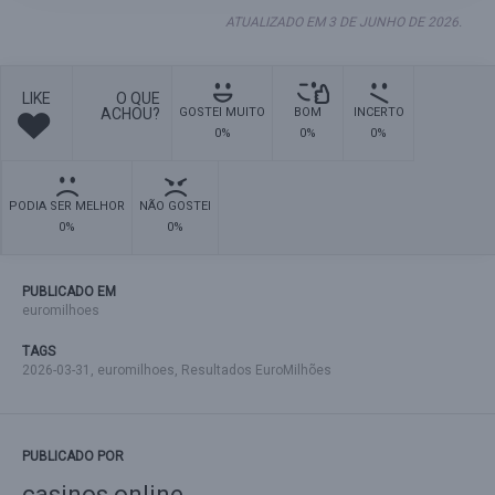
ATUALIZADO EM 3 DE JUNHO DE 2026.
LIKE
O QUE
ACHOU?
GOSTEI MUITO
BOM
INCERTO
0%
0%
0%
PODIA SER MELHOR
NÃO GOSTEI
0%
0%
PUBLICADO EM
euromilhoes
TAGS
2026-03-31
,
euromilhoes
,
Resultados EuroMilhões
PUBLICADO POR
casinos online