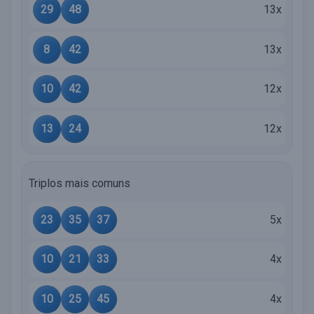
29
48
13x
8
42
13x
10
42
12x
13
24
12x
Triplos mais comuns
23
35
37
5x
10
21
33
4x
10
25
45
4x