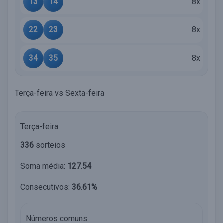
13
14
8x
22
23
8x
34
35
8x
Terça-feira vs Sexta-feira
Terça-feira
336
sorteios
Soma média:
127.54
Consecutivos:
36.61%
Números comuns