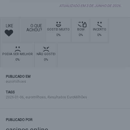
ATUALIZADO EM 3 DE JUNHO DE 2026.
LIKE
O QUE
ACHOU?
GOSTEI MUITO
BOM
INCERTO
0%
0%
0%
PODIA SER MELHOR
NÃO GOSTEI
0%
0%
PUBLICADO EM
euromilhoes
TAGS
2026-01-06
,
euromilhoes
,
Resultados EuroMilhões
PUBLICADO POR
casinos online