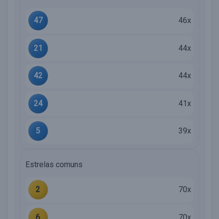
47
46x
21
44x
42
44x
24
41x
5
39x
Estrelas comuns
2
70x
6
70x