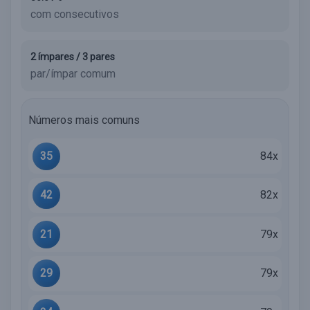
com consecutivos
2 ímpares / 3 pares
par/ímpar comum
Números mais comuns
35
84x
42
82x
21
79x
29
79x