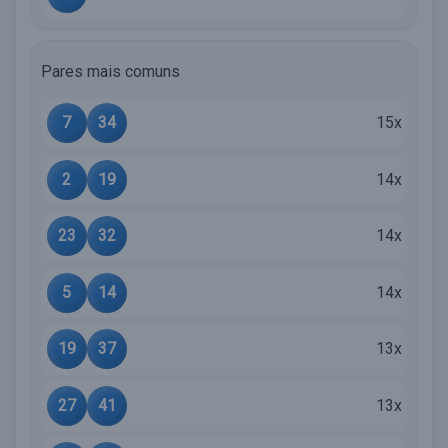
Pares mais comuns
7
34
15x
2
19
14x
23
32
14x
5
14
14x
19
37
13x
27
41
13x