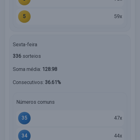
5
59x
Sexta-feira
336
sorteios
Soma média:
128.98
Consecutivos:
36.61%
Números comuns
35
47x
34
44x