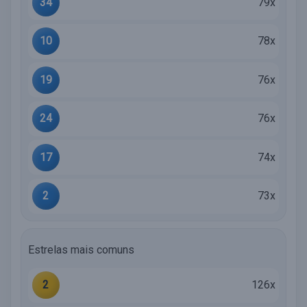
34
79x
10
78x
19
76x
24
76x
17
74x
2
73x
Estrelas mais comuns
2
126x