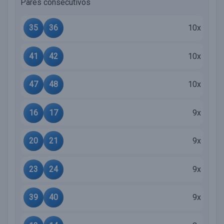
Pares consecutivos
35
36
10x
41
42
10x
47
48
10x
16
17
9x
20
21
9x
23
24
9x
39
40
9x