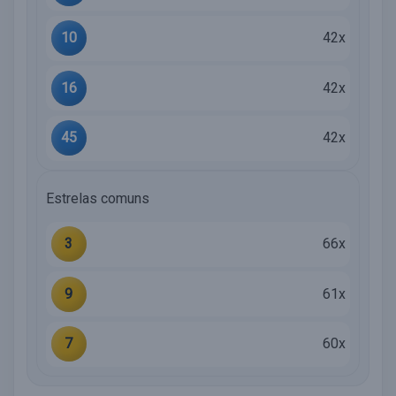
10
42x
16
42x
45
42x
Estrelas comuns
3
66x
9
61x
7
60x