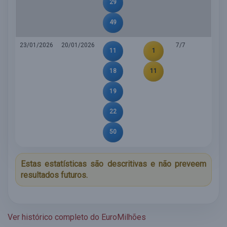
29
49
23/01/2026
20/01/2026
7/7
11
1
18
11
19
22
50
Estas estatísticas são descritivas e não preveem
resultados futuros.
Ver histórico completo do EuroMilhões