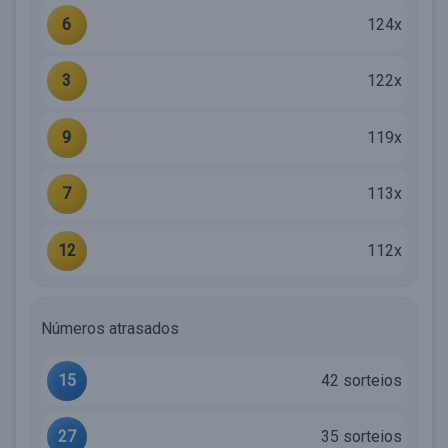
6
124x
3
122x
9
119x
7
113x
12
112x
Números atrasados
15
42 sorteios
27
35 sorteios