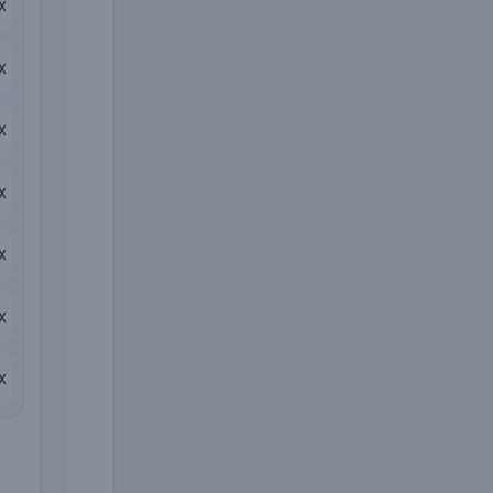
x
x
x
x
x
x
x