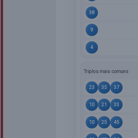
38
9
4
Triplos mais comuns
23
35
37
10
21
33
10
25
45