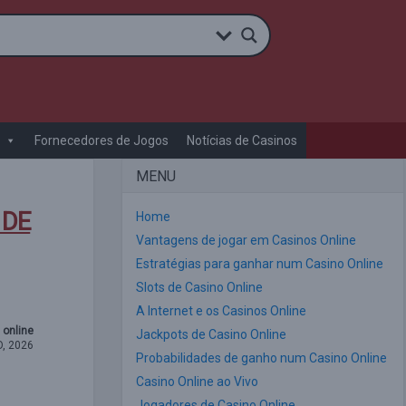
Fornecedores de Jogos
Notícias de Casinos
MENU
 DE
Home
Vantagens de jogar em Casinos Online
Estratégias para ganhar num Casino Online
Slots de Casino Online
A Internet e os Casinos Online
 online
Jackpots de Casino Online
, 2026
Probabilidades de ganho num Casino Online
Casino Online ao Vivo
Jogadores de Casino Online