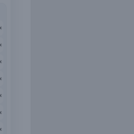
x
x
x
x
x
x
x