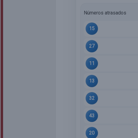
Números atrasados
15
27
11
13
32
43
20