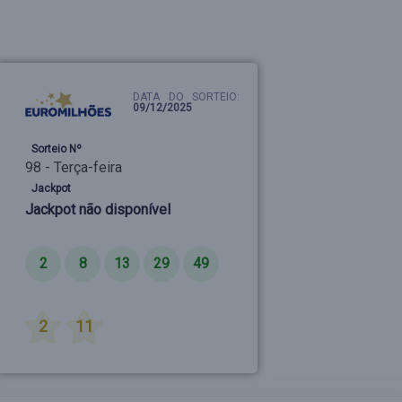
DATA DO SORTEIO:
09/12/2025
Sorteio Nº
98 - Terça-feira
Jackpot
Jackpot não disponível
Números
2
8
13
29
49
Estrelas
2
11