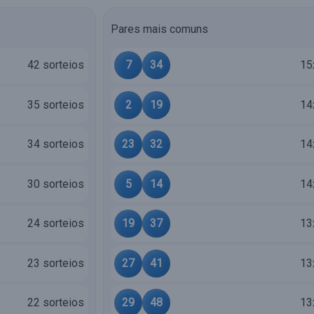
Pares mais comuns
42 sorteios
7
34
15
35 sorteios
2
19
14
34 sorteios
23
32
14
30 sorteios
5
14
14
24 sorteios
19
37
13
23 sorteios
27
41
13
22 sorteios
29
48
13