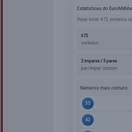
Estatísticas do EuroMilhõ
Base local: 672 sorteios s
672
sorteios
2 ímpares / 3 pares
par/ímpar comum
Números mais comuns
35
42