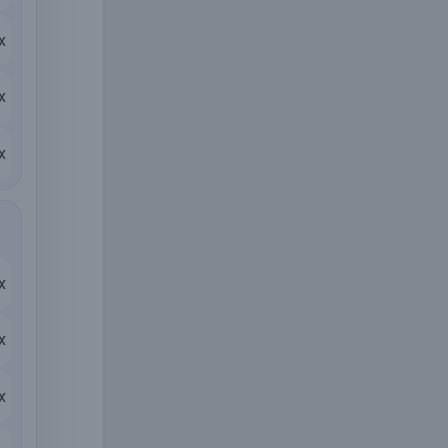
x
x
x
x
x
x