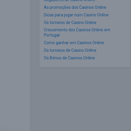
As promoções dos Casinos Online
Dicas para jogar num Casino Online
Os torneios de Casino Online
Crescimento dos Casinos Online em
Portugal
Como ganhar em Casinos Online
Os torneios de Casino Online
Os Bónus de Casinos Online