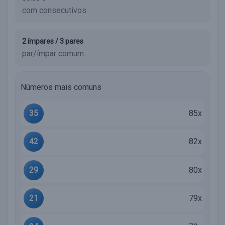
com consecutivos
2 ímpares / 3 pares
par/ímpar comum
Números mais comuns
35
85x
42
82x
29
80x
21
79x