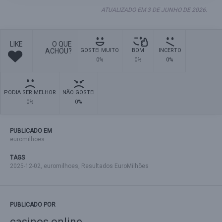
ATUALIZADO EM 3 DE JUNHO DE 2026.
LIKE
O QUE
ACHOU?
GOSTEI MUITO
BOM
INCERTO
0%
0%
0%
PODIA SER MELHOR
NÃO GOSTEI
0%
0%
PUBLICADO EM
euromilhoes
TAGS
2025-12-02
,
euromilhoes
,
Resultados EuroMilhões
PUBLICADO POR
casinos online