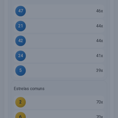
47
46x
21
44x
42
44x
24
41x
5
39x
Estrelas comuns
2
70x
6
70x