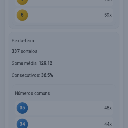
5
59x
Sexta-feira
337
sorteios
Soma média:
129.12
Consecutivos:
36.5%
Números comuns
35
48x
34
44x