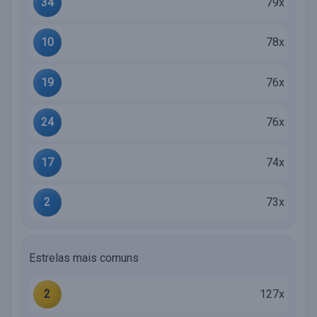
34
79x
10
78x
19
76x
24
76x
17
74x
2
73x
Estrelas mais comuns
2
127x