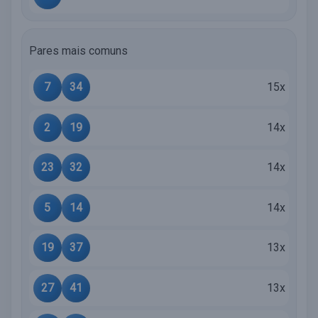
Pares mais comuns
7
34
15x
2
19
14x
23
32
14x
5
14
14x
19
37
13x
27
41
13x