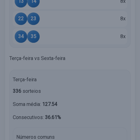
13
14
8x
22
23
8x
34
35
8x
Terça-feira vs Sexta-feira
Terça-feira
336
sorteios
Soma média:
127.54
Consecutivos:
36.61%
Números comuns