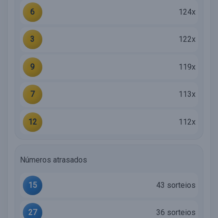
6
124x
3
122x
9
119x
7
113x
12
112x
Números atrasados
15
43 sorteios
27
36 sorteios