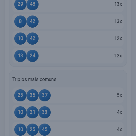
29
48
13x
8
42
13x
10
42
12x
13
24
12x
Triplos mais comuns
23
35
37
5x
10
21
33
4x
10
25
45
4x