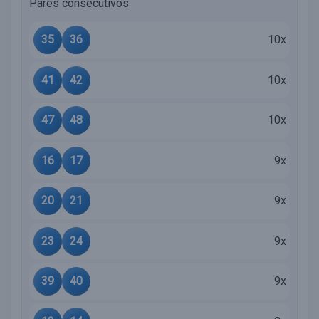
Pares consecutivos
35
36
10x
41
42
10x
47
48
10x
16
17
9x
20
21
9x
23
24
9x
39
40
9x