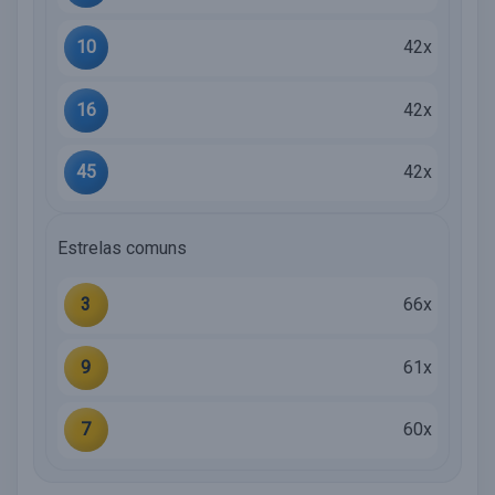
10
42x
16
42x
45
42x
Estrelas comuns
3
66x
9
61x
7
60x