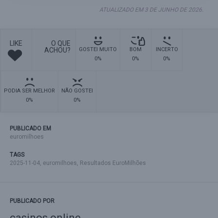
ATUALIZADO EM 3 DE JUNHO DE 2026.
LIKE
O QUE
ACHOU?
GOSTEI MUITO
BOM
INCERTO
0%
0%
0%
PODIA SER MELHOR
NÃO GOSTEI
0%
0%
PUBLICADO EM
euromilhoes
TAGS
2025-11-04
,
euromilhoes
,
Resultados EuroMilhões
PUBLICADO POR
casinos online