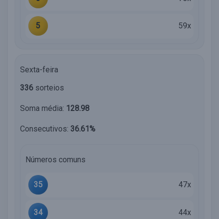
5
59x
Sexta-feira
336
sorteios
Soma média:
128.98
Consecutivos:
36.61%
Números comuns
35
47x
34
44x