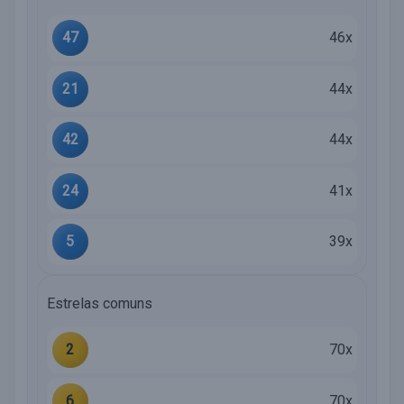
47
46x
21
44x
42
44x
24
41x
5
39x
Estrelas comuns
2
70x
6
70x