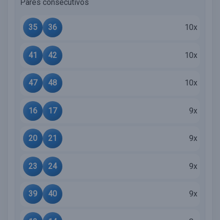
Pares consecutivos
35
36
10x
41
42
10x
47
48
10x
16
17
9x
20
21
9x
23
24
9x
39
40
9x