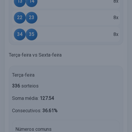
13
14
8x
22
23
8x
34
35
8x
Terça-feira vs Sexta-feira
Terça-feira
336
sorteios
Soma média:
127.54
Consecutivos:
36.61%
Números comuns