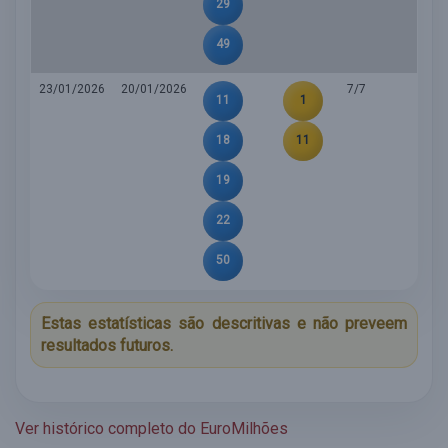
29
49
23/01/2026
20/01/2026
7/7
11
1
18
11
19
22
50
Estas estatísticas são descritivas e não preveem
resultados futuros.
Ver histórico completo do EuroMilhões