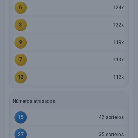
6
124x
3
122x
9
119x
7
113x
12
112x
Números atrasados
15
42 sorteios
27
35 sorteios