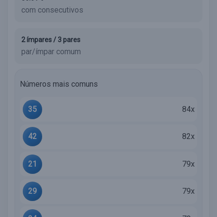
com consecutivos
2 ímpares / 3 pares
par/ímpar comum
Números mais comuns
35
84x
42
82x
21
79x
29
79x