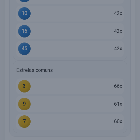
10
42x
16
42x
45
42x
Estrelas comuns
3
66x
9
61x
7
60x