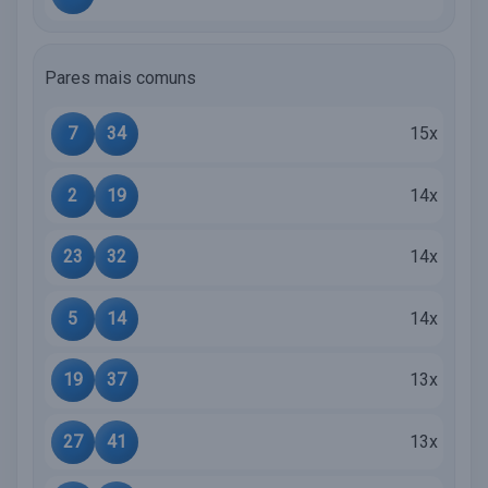
Pares mais comuns
7
34
15x
2
19
14x
23
32
14x
5
14
14x
19
37
13x
27
41
13x