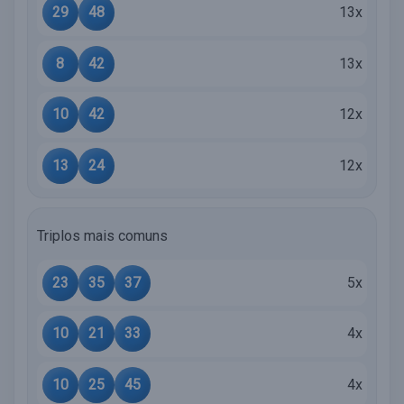
29
48
13x
8
42
13x
10
42
12x
13
24
12x
Triplos mais comuns
23
35
37
5x
10
21
33
4x
10
25
45
4x