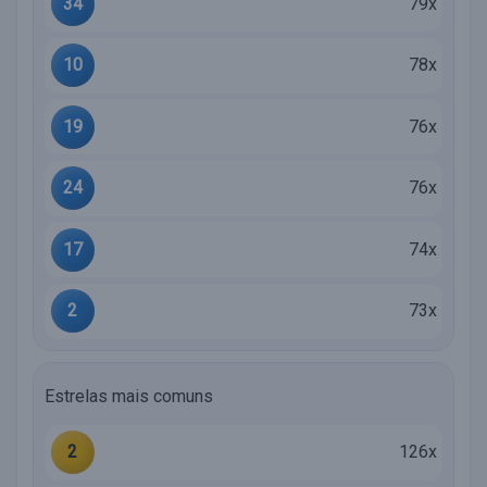
34
79x
10
78x
19
76x
24
76x
17
74x
2
73x
Estrelas mais comuns
2
126x