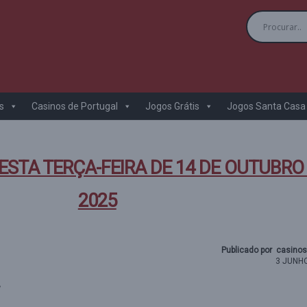
s
Casinos de Portugal
Jogos Grátis
Jogos Santa Casa
STA TERÇA-FEIRA DE 14 DE OUTUBRO
2025
Publicado por casinos
3 JUNHO
W