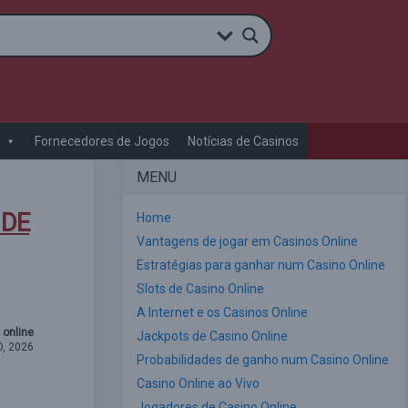
Fornecedores de Jogos
Notícias de Casinos
MENU
 DE
Home
Vantagens de jogar em Casinos Online
Estratégias para ganhar num Casino Online
Slots de Casino Online
A Internet e os Casinos Online
 online
Jackpots de Casino Online
, 2026
Probabilidades de ganho num Casino Online
Casino Online ao Vivo
Jogadores de Casino Online