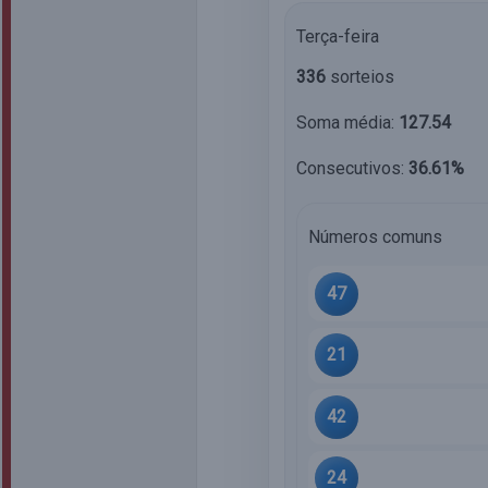
Terça-feira
336
sorteios
Soma média:
127.54
Consecutivos:
36.61%
Números comuns
47
21
42
24