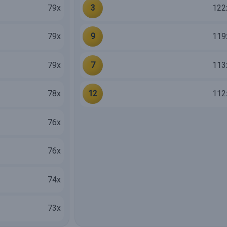
79x
3
122
79x
9
119
79x
7
113
78x
12
112
76x
76x
74x
73x