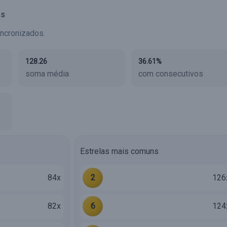
es
incronizados.
128.26
36.61%
soma média
com consecutivos
Estrelas mais comuns
84x
2
126
82x
6
124