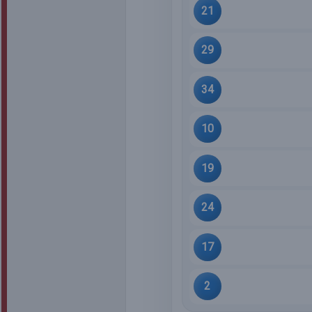
21
29
34
10
19
24
17
2