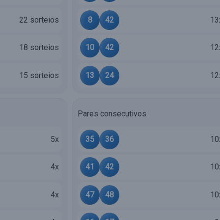
22 sorteios
8
42
13
18 sorteios
10
42
12
15 sorteios
13
24
12
Pares consecutivos
5x
35
36
10
4x
41
42
10
4x
47
48
10