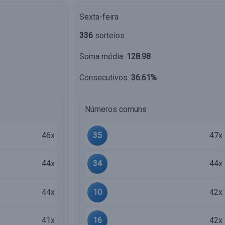
Sexta-feira
336
sorteios
Soma média:
128.98
Consecutivos:
36.61%
Números comuns
46x
35
47x
44x
34
44x
44x
10
42x
41x
16
42x