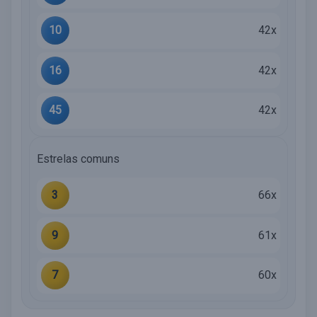
10
42x
16
42x
45
42x
Estrelas comuns
3
66x
9
61x
7
60x