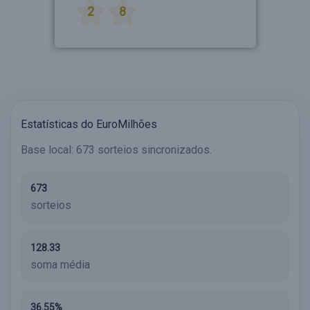
2
8
Estatísticas do EuroMilhões
Base local: 673 sorteios sincronizados.
673
sorteios
128.33
soma média
36.55%