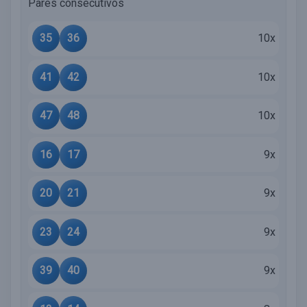
Pares consecutivos
35
36
10x
41
42
10x
47
48
10x
16
17
9x
20
21
9x
23
24
9x
39
40
9x