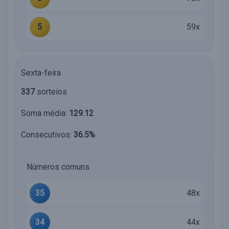
5
59x
Sexta-feira
337
sorteios
Soma média:
129.12
Consecutivos:
36.5%
Números comuns
35
48x
34
44x