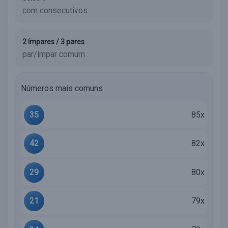
com consecutivos
2 ímpares / 3 pares
par/ímpar comum
Números mais comuns
35
85x
42
82x
29
80x
21
79x