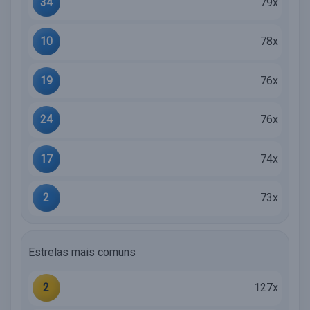
34
79x
10
78x
19
76x
24
76x
17
74x
2
73x
Estrelas mais comuns
2
127x