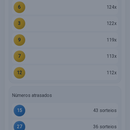
6
124x
3
122x
9
119x
7
113x
12
112x
Números atrasados
15
43 sorteios
27
36 sorteios