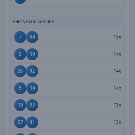
Pares mais comuns
7
34
15x
2
19
14x
23
32
14x
5
14
14x
19
37
13x
27
41
13x