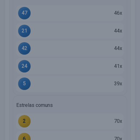
47
46x
21
44x
42
44x
24
41x
5
39x
Estrelas comuns
2
70x
6
70x