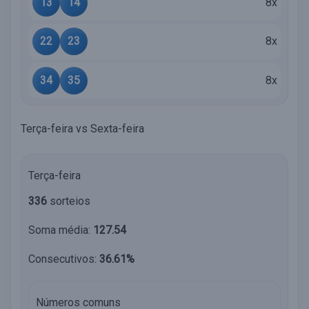
13
14
8x
22
23
8x
34
35
8x
Terça-feira vs Sexta-feira
Terça-feira
336
sorteios
Soma média:
127.54
Consecutivos:
36.61%
Números comuns