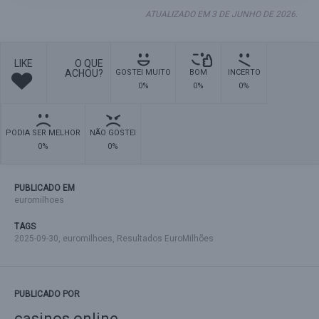
ATUALIZADO EM 3 DE JUNHO DE 2026.
LIKE
O QUE
ACHOU?
GOSTEI MUITO
BOM
INCERTO
0%
0%
0%
PODIA SER MELHOR
NÃO GOSTEI
0%
0%
PUBLICADO EM
euromilhoes
TAGS
2025-09-30
,
euromilhoes
,
Resultados EuroMilhões
PUBLICADO POR
casinos online