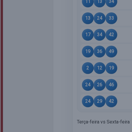
11
13
34
13
24
33
17
34
42
19
36
49
2
12
19
24
26
46
24
29
42
Terça-feira vs Sexta-feira