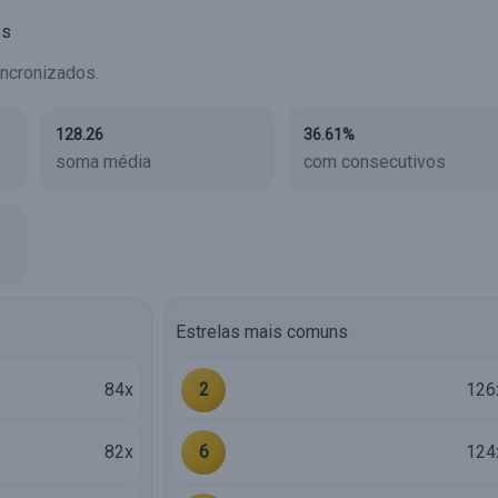
es
incronizados.
128.26
36.61%
soma média
com consecutivos
Estrelas mais comuns
84x
2
126
82x
6
124