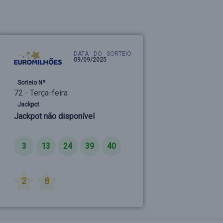
DATA DO SORTEIO:
09/09/2025
Sorteio Nº
72 - Terça-feira
Jackpot
Jackpot não disponível
Números
3
13
24
39
40
Estrelas
2
8