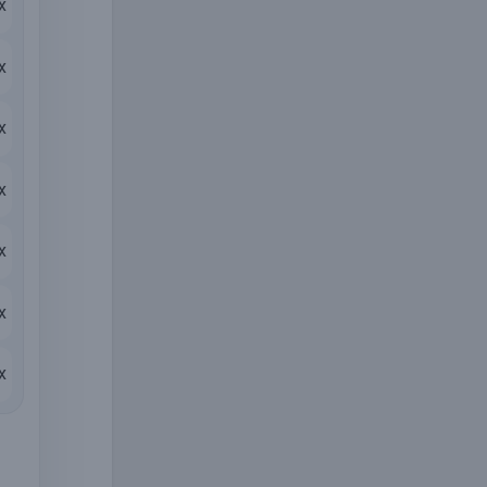
x
x
x
x
x
x
x