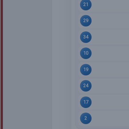
21
29
34
10
19
24
17
2