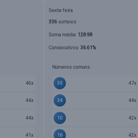
Sexta-feira
336
sorteios
Soma média:
128.98
Consecutivos:
36.61%
Números comuns
46x
35
47x
44x
34
44x
44x
10
42x
41x
16
42x