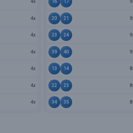
4x
16
17
9
4x
20
21
9
4x
23
24
9
4x
39
40
9
4x
13
14
8
4x
22
23
8
4x
34
35
8