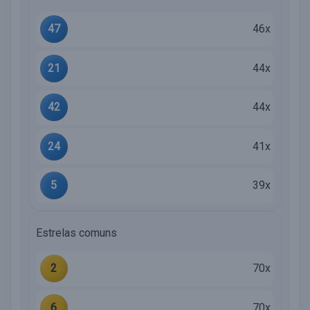
47
46x
21
44x
42
44x
24
41x
5
39x
Estrelas comuns
2
70x
6
70x