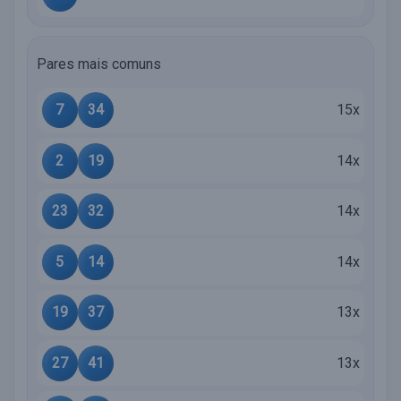
Pares mais comuns
7
34
15x
2
19
14x
23
32
14x
5
14
14x
19
37
13x
27
41
13x