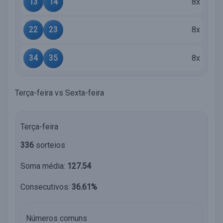
13
14
8x
22
23
8x
34
35
8x
Terça-feira vs Sexta-feira
Terça-feira
336
sorteios
Soma média:
127.54
Consecutivos:
36.61%
Números comuns