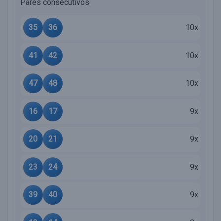
Pares consecutivos
35
36
10x
41
42
10x
47
48
10x
16
17
9x
20
21
9x
23
24
9x
39
40
9x