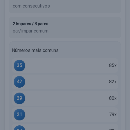
com consecutivos
2 ímpares / 3 pares
par/ímpar comum
Números mais comuns
35
85x
42
82x
29
80x
21
79x