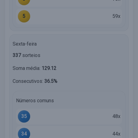
5
59x
Sexta-feira
337
sorteios
Soma média:
129.12
Consecutivos:
36.5%
Números comuns
35
48x
34
44x