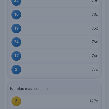
34
79x
10
78x
19
76x
24
76x
17
74x
2
73x
Estrelas mais comuns
2
127x