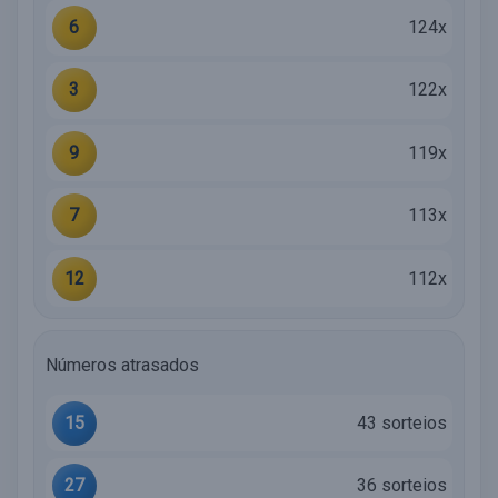
6
124x
3
122x
9
119x
7
113x
12
112x
Números atrasados
15
43 sorteios
27
36 sorteios