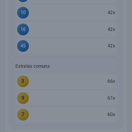
10
42x
16
42x
45
42x
Estrelas comuns
3
66x
9
61x
7
60x