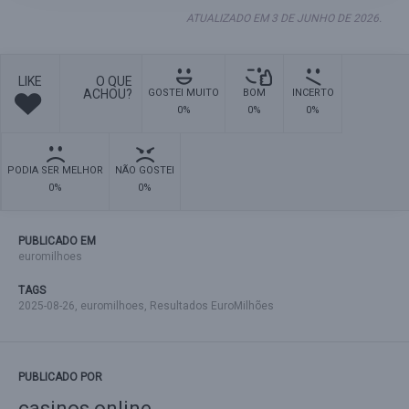
ATUALIZADO EM 3 DE JUNHO DE 2026.
LIKE
O QUE
ACHOU?
GOSTEI MUITO
BOM
INCERTO
0%
0%
0%
PODIA SER MELHOR
NÃO GOSTEI
0%
0%
PUBLICADO EM
euromilhoes
TAGS
2025-08-26
,
euromilhoes
,
Resultados EuroMilhões
PUBLICADO POR
casinos online