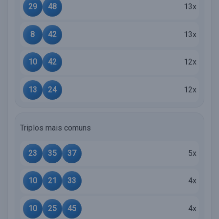
29
48
13x
8
42
13x
10
42
12x
13
24
12x
Triplos mais comuns
23
35
37
5x
10
21
33
4x
10
25
45
4x