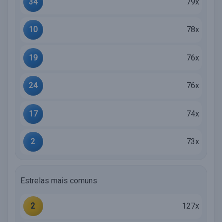
34
79x
10
78x
19
76x
24
76x
17
74x
2
73x
Estrelas mais comuns
2
127x