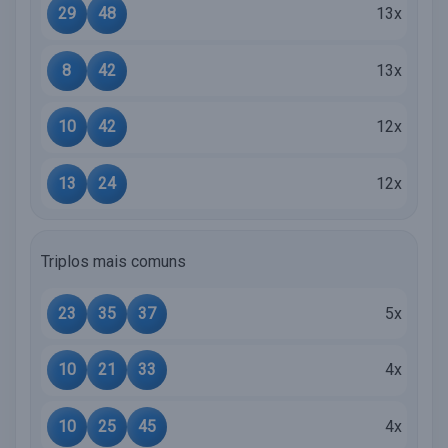
29
48
13x
8
42
13x
10
42
12x
13
24
12x
Triplos mais comuns
23
35
37
5x
10
21
33
4x
10
25
45
4x