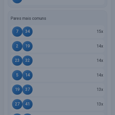
Pares mais comuns
7
34
15x
2
19
14x
23
32
14x
5
14
14x
19
37
13x
27
41
13x