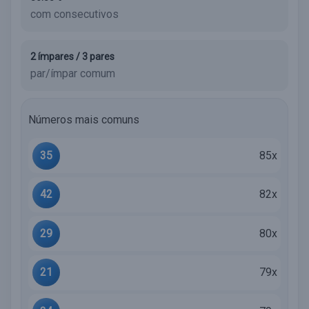
com consecutivos
2 ímpares / 3 pares
par/ímpar comum
Números mais comuns
35
85x
42
82x
29
80x
21
79x