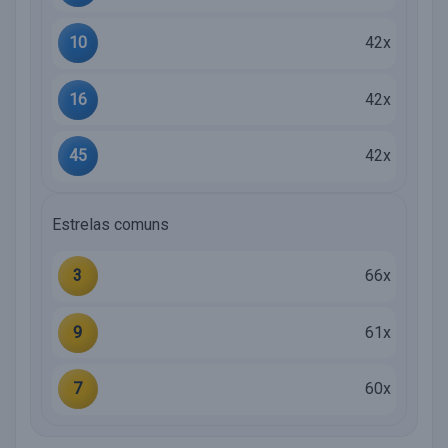
10
42x
16
42x
45
42x
Estrelas comuns
3
66x
9
61x
7
60x