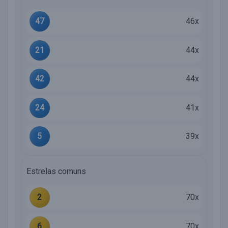
47
46x
21
44x
42
44x
24
41x
5
39x
Estrelas comuns
2
70x
6
70x