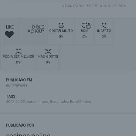
ATUALIZADO EM 3 DE JUNHO DE 2026.
LIKE
O QUE
ACHOU?
GOSTEI MUITO
BOM
INCERTO
0%
0%
0%
PODIA SER MELHOR
NÃO GOSTEI
0%
0%
PUBLICADO EM
euromilhoes
TAGS
2025-07-22
,
euromilhoes
,
Resultados EuroMilhões
PUBLICADO POR
casinos online