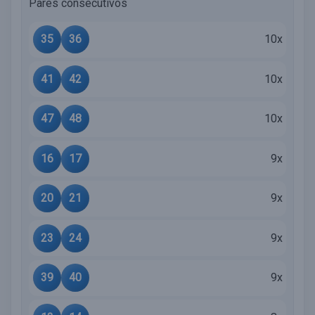
Pares consecutivos
35
36
10x
41
42
10x
47
48
10x
16
17
9x
20
21
9x
23
24
9x
39
40
9x