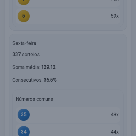
5
59x
Sexta-feira
337
sorteios
Soma média:
129.12
Consecutivos:
36.5%
Números comuns
35
48x
34
44x