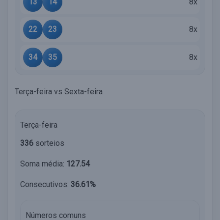
13
14
8x
22
23
8x
34
35
8x
Terça-feira vs Sexta-feira
Terça-feira
336
sorteios
Soma média:
127.54
Consecutivos:
36.61%
Números comuns