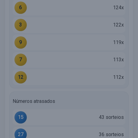
6
124x
3
122x
9
119x
7
113x
12
112x
Números atrasados
15
43 sorteios
27
36 sorteios