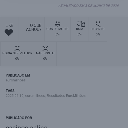
ATUALIZADO EM 3 DE JUNHO DE 2026.
LIKE
O QUE
ACHOU?
GOSTEI MUITO
BOM
INCERTO
0%
0%
0%
PODIA SER MELHOR
NÃO GOSTEI
0%
0%
PUBLICADO EM
euromilhoes
TAGS
2025-06-10
,
euromilhoes
,
Resultados EuroMilhões
PUBLICADO POR
casinos online