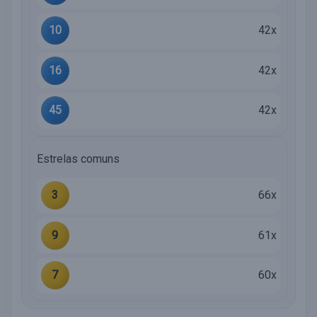
10
42x
16
42x
45
42x
Estrelas comuns
3
66x
9
61x
7
60x