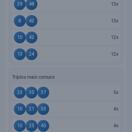
29
48
13x
8
42
13x
10
42
12x
13
24
12x
Triplos mais comuns
23
35
37
5x
10
21
33
4x
10
25
45
4x