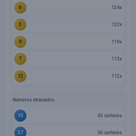
6
124x
3
122x
9
119x
7
113x
12
112x
Números atrasados
15
43 sorteios
27
36 sorteios