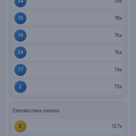
34
79x
10
78x
19
76x
24
76x
17
74x
2
73x
Estrelas mais comuns
2
127x