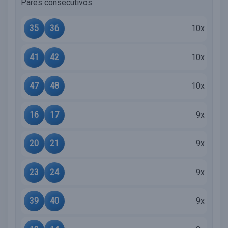
Pares consecutivos
35
36
10x
41
42
10x
47
48
10x
16
17
9x
20
21
9x
23
24
9x
39
40
9x