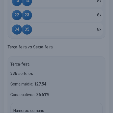
13
14
8x
22
23
8x
34
35
8x
Terça-feira vs Sexta-feira
Terça-feira
336
sorteios
Soma média:
127.54
Consecutivos:
36.61%
Números comuns