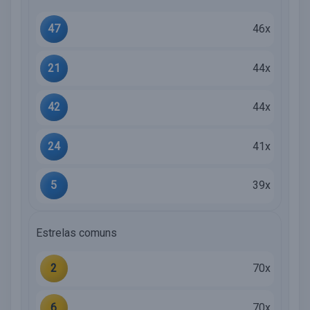
47
46x
21
44x
42
44x
24
41x
5
39x
Estrelas comuns
2
70x
6
70x