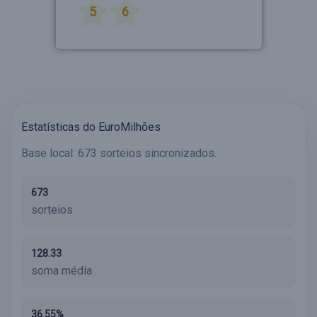
5
6
Estatísticas do EuroMilhões
Base local: 673 sorteios sincronizados.
673
sorteios
128.33
soma média
36.55%