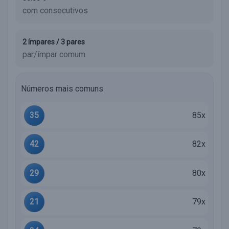
com consecutivos
2 ímpares / 3 pares
par/ímpar comum
Números mais comuns
35
85x
42
82x
29
80x
21
79x