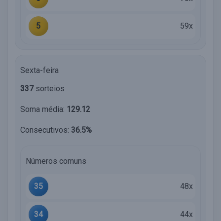
5
59x
Sexta-feira
337
sorteios
Soma média:
129.12
Consecutivos:
36.5%
Números comuns
35
48x
34
44x