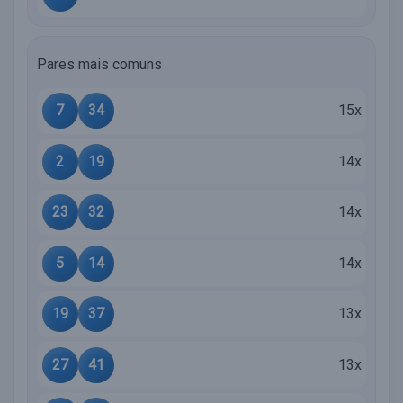
Pares mais comuns
7
34
15x
2
19
14x
23
32
14x
5
14
14x
19
37
13x
27
41
13x