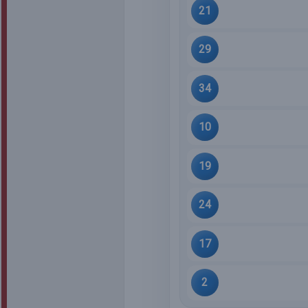
21
29
34
10
19
24
17
2