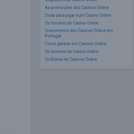
As promoções dos Casinos Online
Dicas para jogar num Casino Online
Os torneios de Casino Online
Crescimento dos Casinos Online em
Portugal
Como ganhar em Casinos Online
Os torneios de Casino Online
Os Bónus de Casinos Online