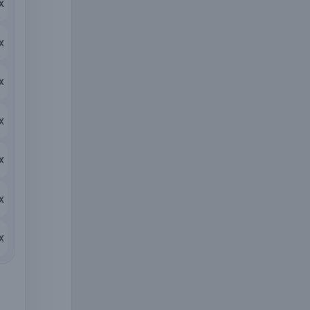
x
x
x
x
x
x
x