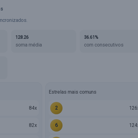
es
incronizados.
128.26
36.61%
soma média
com consecutivos
Estrelas mais comuns
84x
2
126
82x
6
124