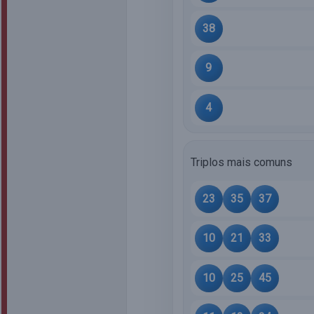
38
9
4
Triplos mais comuns
23
35
37
10
21
33
10
25
45