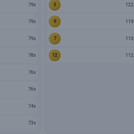
79x
3
122
79x
9
119
79x
7
113
78x
12
112
76x
76x
74x
73x