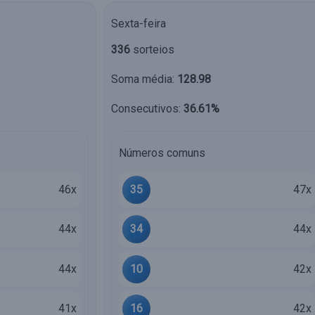
Sexta-feira
336
sorteios
Soma média:
128.98
Consecutivos:
36.61%
Números comuns
46x
35
47x
44x
34
44x
44x
10
42x
41x
16
42x