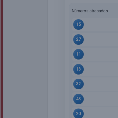
Números atrasados
15
27
11
13
32
43
20