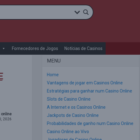
Fornecedores de Jogos
Notícias de Casinos
MENU
E
Home
Vantagens de jogar em Casinos Online
Estratégias para ganhar num Casino Online
Slots de Casino Online
A Internet e os Casinos Online
 online
Jackpots de Casino Online
, 2026
Probabilidades de ganho num Casino Online
Casino Online ao Vivo
Jogadores de Casino Online