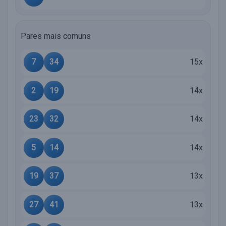
Pares mais comuns
7
34
15x
2
19
14x
23
32
14x
5
14
14x
19
37
13x
27
41
13x