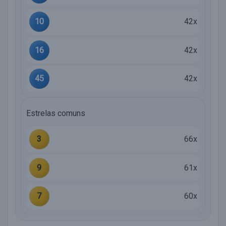
10
42x
16
42x
45
42x
Estrelas comuns
3
66x
9
61x
7
60x