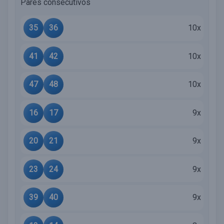
Pares consecutivos
35
36
10x
41
42
10x
47
48
10x
16
17
9x
20
21
9x
23
24
9x
39
40
9x