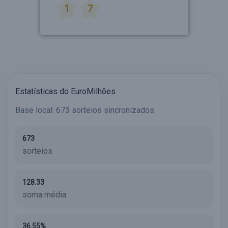
1
7
Estatísticas do EuroMilhões
Base local: 673 sorteios sincronizados.
673
sorteios
128.33
soma média
36.55%