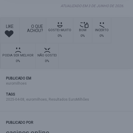
ATUALIZADO EM 3 DE JUNHO DE 2026.
LIKE
O QUE
ACHOU?
GOSTEI MUITO
BOM
INCERTO
0%
0%
0%
PODIA SER MELHOR
NÃO GOSTEI
0%
0%
PUBLICADO EM
euromilhoes
TAGS
2025-04-08
,
euromilhoes
,
Resultados EuroMilhões
PUBLICADO POR
casinos online