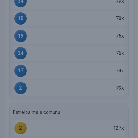
34
79x
10
78x
19
76x
24
76x
17
74x
2
73x
Estrelas mais comuns
2
127x