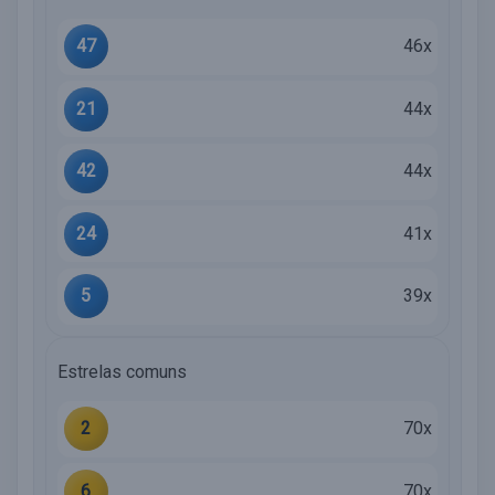
47
46x
21
44x
42
44x
24
41x
5
39x
Estrelas comuns
2
70x
6
70x