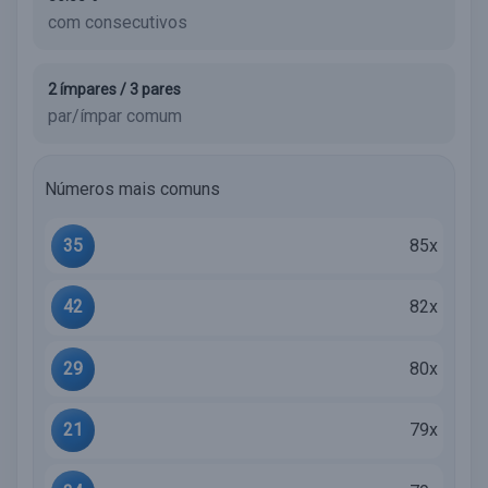
com consecutivos
2 ímpares / 3 pares
par/ímpar comum
Números mais comuns
35
85x
42
82x
29
80x
21
79x