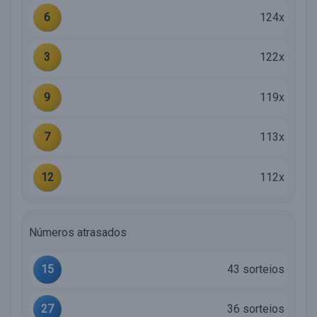
6
124x
3
122x
9
119x
7
113x
12
112x
Números atrasados
15
43 sorteios
27
36 sorteios