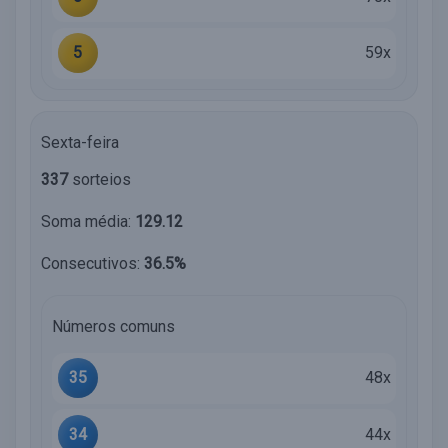
5
59x
Sexta-feira
337
sorteios
Soma média:
129.12
Consecutivos:
36.5%
Números comuns
35
48x
34
44x