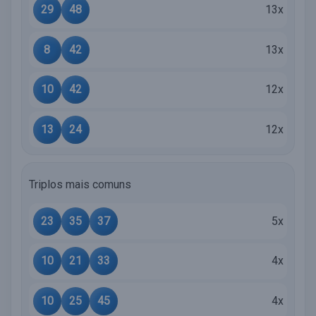
29
48
13x
8
42
13x
10
42
12x
13
24
12x
Triplos mais comuns
23
35
37
5x
10
21
33
4x
10
25
45
4x