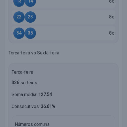
13
14
8x
22
23
8x
34
35
8x
Terça-feira vs Sexta-feira
Terça-feira
336
sorteios
Soma média:
127.54
Consecutivos:
36.61%
Números comuns