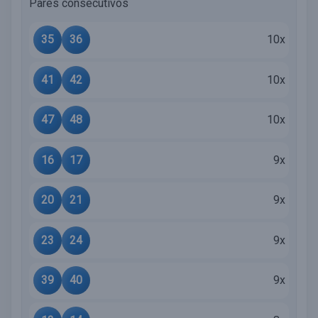
Pares consecutivos
35
36
10x
41
42
10x
47
48
10x
16
17
9x
20
21
9x
23
24
9x
39
40
9x