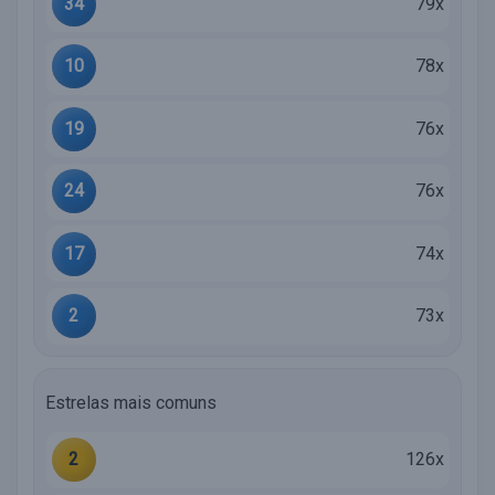
34
79x
10
78x
19
76x
24
76x
17
74x
2
73x
Estrelas mais comuns
2
126x