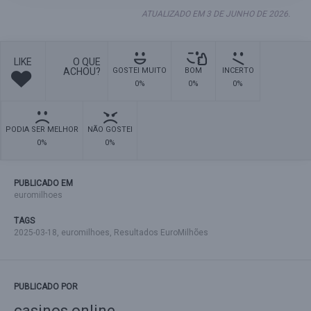
ATUALIZADO EM 3 DE JUNHO DE 2026.
LIKE
O QUE
ACHOU?
GOSTEI MUITO
BOM
INCERTO
0%
0%
0%
PODIA SER MELHOR
NÃO GOSTEI
0%
0%
PUBLICADO EM
euromilhoes
TAGS
2025-03-18
,
euromilhoes
,
Resultados EuroMilhões
PUBLICADO POR
casinos online