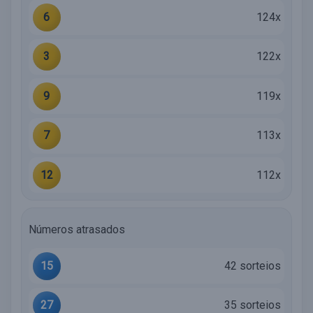
6
124x
3
122x
9
119x
7
113x
12
112x
Números atrasados
15
42 sorteios
27
35 sorteios