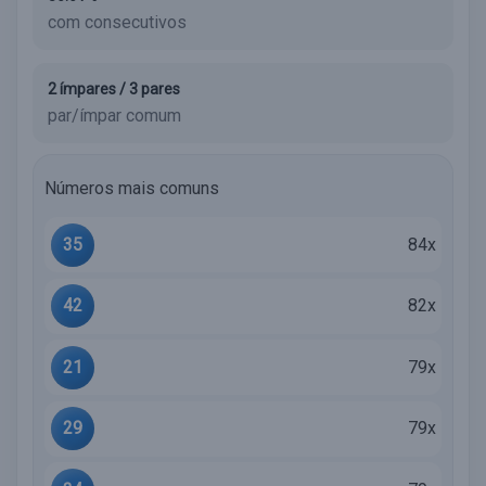
com consecutivos
2 ímpares / 3 pares
par/ímpar comum
Números mais comuns
35
84x
42
82x
21
79x
29
79x