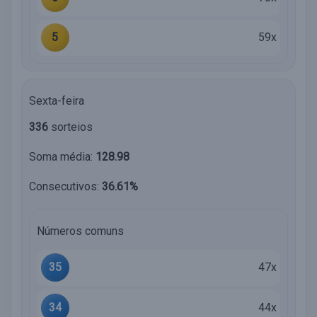
5
59x
Sexta-feira
336
sorteios
Soma média:
128.98
Consecutivos:
36.61%
Números comuns
35
47x
34
44x