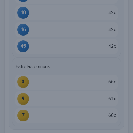
10
42x
16
42x
45
42x
Estrelas comuns
3
66x
9
61x
7
60x