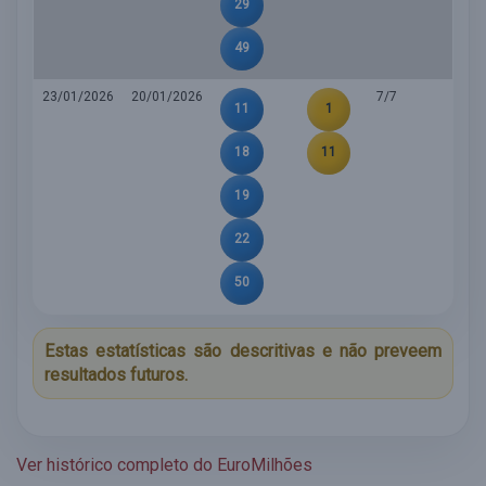
29
49
23/01/2026
20/01/2026
7/7
11
1
18
11
19
22
50
Estas estatísticas são descritivas e não preveem
resultados futuros.
Ver histórico completo do EuroMilhões