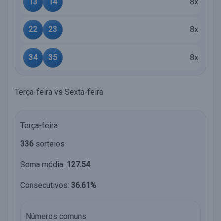
13
14
8x
22
23
8x
34
35
8x
Terça-feira vs Sexta-feira
Terça-feira
336
sorteios
Soma média:
127.54
Consecutivos:
36.61%
Números comuns