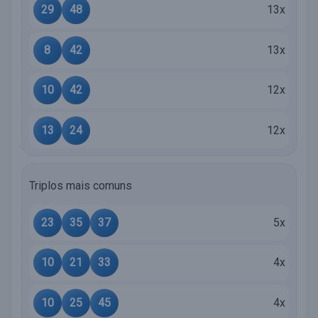
29
48
13x
8
42
13x
10
42
12x
13
24
12x
Triplos mais comuns
23
35
37
5x
10
21
33
4x
10
25
45
4x