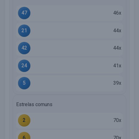
47
46x
21
44x
42
44x
24
41x
5
39x
Estrelas comuns
2
70x
6
70x