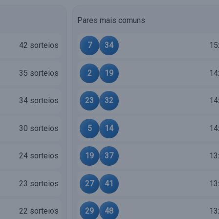
Pares mais comuns
42 sorteios
7
34
15
35 sorteios
2
19
14
34 sorteios
23
32
14
30 sorteios
5
14
14
24 sorteios
19
37
13
23 sorteios
27
41
13
22 sorteios
29
48
13