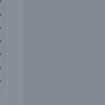
x
x
x
x
x
x
x