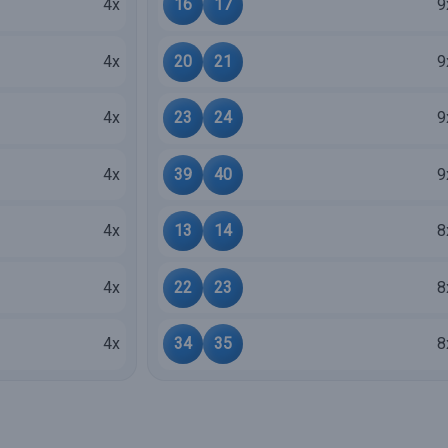
4x
16
17
9
4x
20
21
9
4x
23
24
9
4x
39
40
9
4x
13
14
8
4x
22
23
8
4x
34
35
8