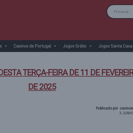
s
Casinos de Portugal
Jogos Grátis
Jogos Santa Casa
ESTA TERÇA-FEIRA DE 11 DE FEVEREI
DE 2025
Publicado por casinos
3 JUNHO
W