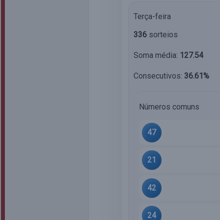
Terça-feira
336
sorteios
Soma média:
127.54
Consecutivos:
36.61%
Números comuns
47
21
42
24