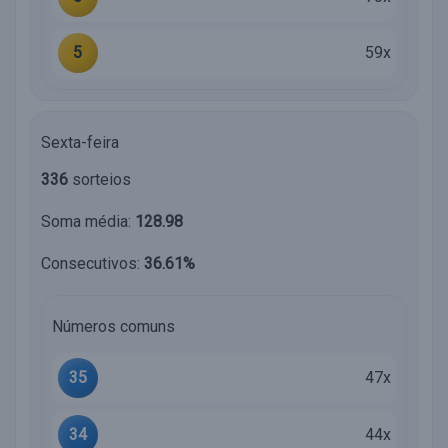
5
59x
Sexta-feira
336
sorteios
Soma média:
128.98
Consecutivos:
36.61%
Números comuns
35
47x
34
44x