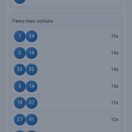
Pares mais comuns
7
34
15x
2
19
14x
23
32
14x
5
14
14x
19
37
13x
27
41
13x