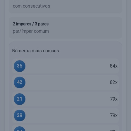
com consecutivos
2 ímpares / 3 pares
par/ímpar comum
Números mais comuns
35
84x
42
82x
21
79x
29
79x