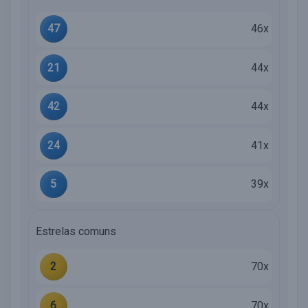
47
46x
21
44x
42
44x
24
41x
5
39x
Estrelas comuns
2
70x
6
70x