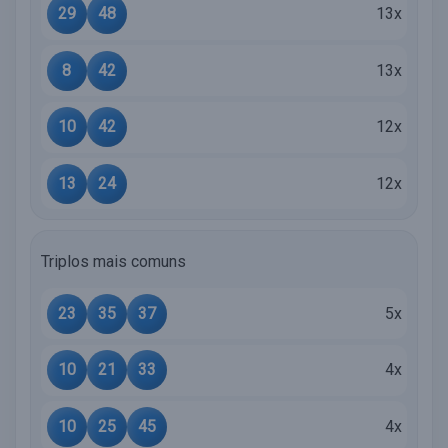
29
48
13x
8
42
13x
10
42
12x
13
24
12x
Triplos mais comuns
23
35
37
5x
10
21
33
4x
10
25
45
4x