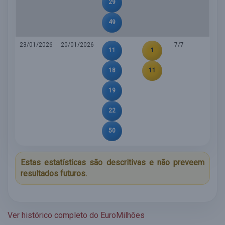
29
49
23/01/2026
20/01/2026
7/7
11
1
18
11
19
22
50
Estas estatísticas são descritivas e não preveem
resultados futuros.
Ver histórico completo do EuroMilhões