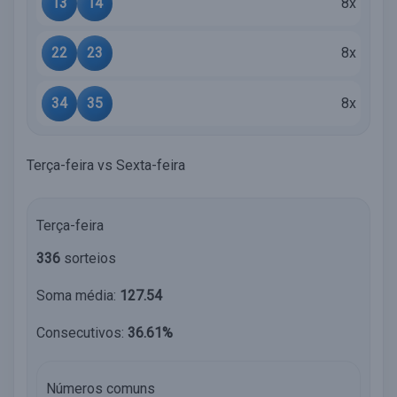
13
14
8x
22
23
8x
34
35
8x
Terça-feira vs Sexta-feira
Terça-feira
336
sorteios
Soma média:
127.54
Consecutivos:
36.61%
Números comuns