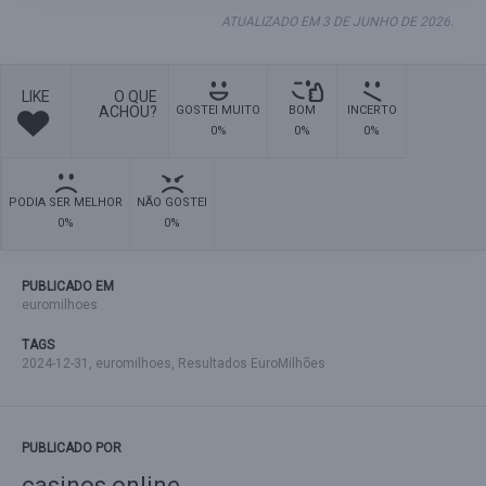
ATUALIZADO EM 3 DE JUNHO DE 2026.
LIKE
O QUE
ACHOU?
GOSTEI MUITO
BOM
INCERTO
0%
0%
0%
PODIA SER MELHOR
NÃO GOSTEI
0%
0%
PUBLICADO EM
euromilhoes
TAGS
2024-12-31
,
euromilhoes
,
Resultados EuroMilhões
PUBLICADO POR
casinos online