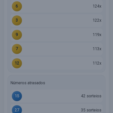
6
124x
3
122x
9
119x
7
113x
12
112x
Números atrasados
15
42 sorteios
27
35 sorteios