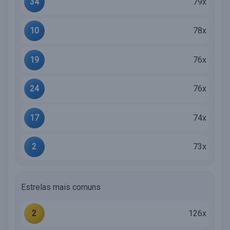
34
79x
10
78x
19
76x
24
76x
17
74x
2
73x
Estrelas mais comuns
2
126x