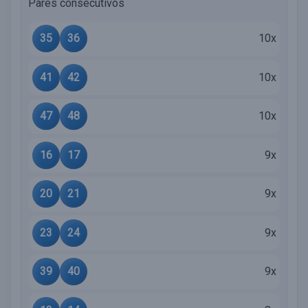
Pares consecutivos
35
36
10x
41
42
10x
47
48
10x
16
17
9x
20
21
9x
23
24
9x
39
40
9x