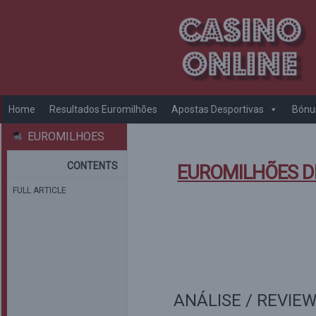
Home
Resultados Euromilhões
Apostas Desportivas
Bónu
EUROMILHOES
CONTENTS
EUROMILHÕES DE
FULL ARTICLE
ANÁLISE / REVIE