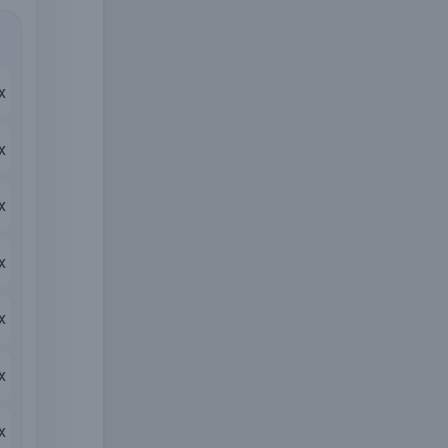
x
x
x
x
x
x
x