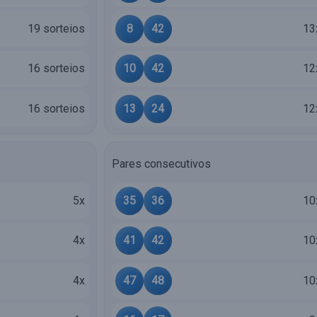
19 sorteios
8
42
13
16 sorteios
10
42
12
16 sorteios
13
24
12
Pares consecutivos
5x
35
36
10
4x
41
42
10
4x
47
48
10