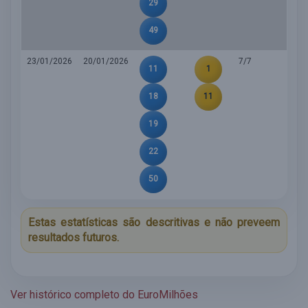
29
49
23/01/2026
20/01/2026
7/7
11
1
18
11
19
22
50
Estas estatísticas são descritivas e não preveem
resultados futuros.
Ver histórico completo do EuroMilhões