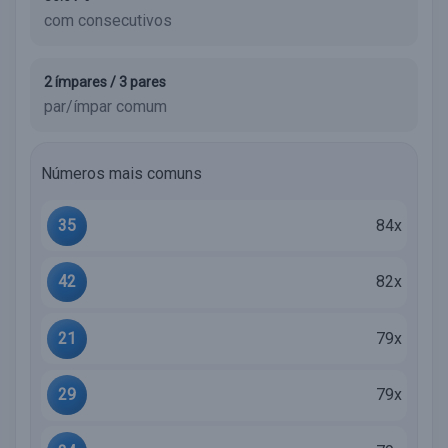
com consecutivos
2 ímpares / 3 pares
par/ímpar comum
Números mais comuns
35
84x
42
82x
21
79x
29
79x