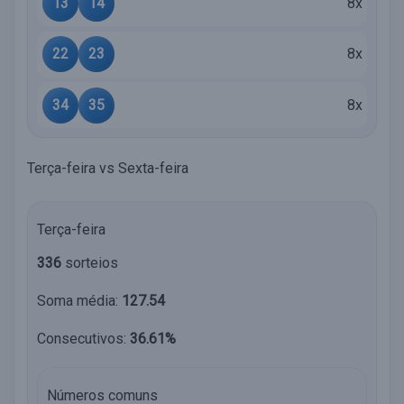
13
14
8x
22
23
8x
34
35
8x
Terça-feira vs Sexta-feira
Terça-feira
336
sorteios
Soma média:
127.54
Consecutivos:
36.61%
Números comuns