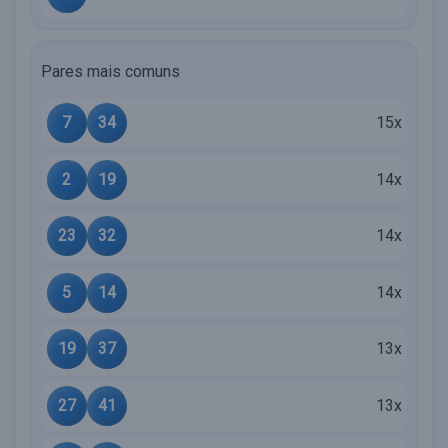
Pares mais comuns
7
34
15x
2
19
14x
23
32
14x
5
14
14x
19
37
13x
27
41
13x