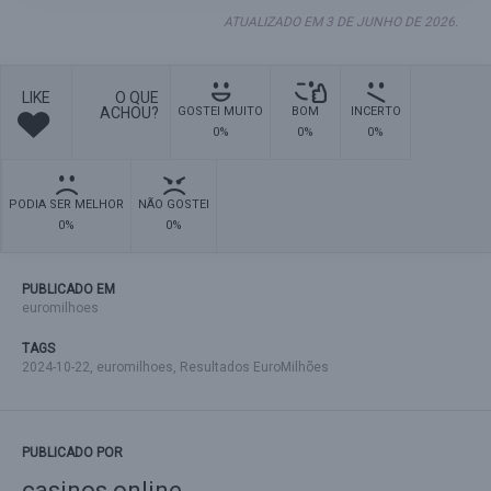
ATUALIZADO EM 3 DE JUNHO DE 2026.
LIKE
O QUE
ACHOU?
GOSTEI MUITO
BOM
INCERTO
0%
0%
0%
PODIA SER MELHOR
NÃO GOSTEI
0%
0%
PUBLICADO EM
euromilhoes
TAGS
2024-10-22
,
euromilhoes
,
Resultados EuroMilhões
PUBLICADO POR
casinos online