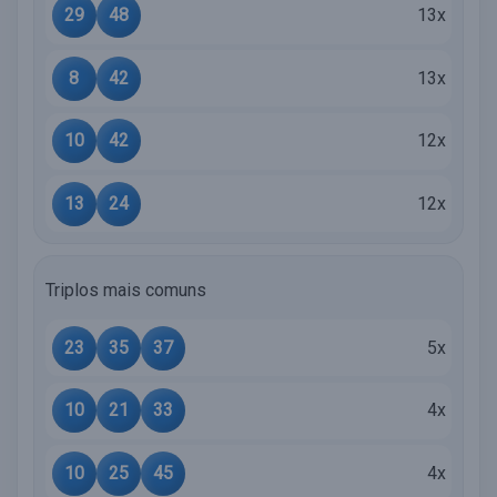
29
48
13x
8
42
13x
10
42
12x
13
24
12x
Triplos mais comuns
23
35
37
5x
10
21
33
4x
10
25
45
4x