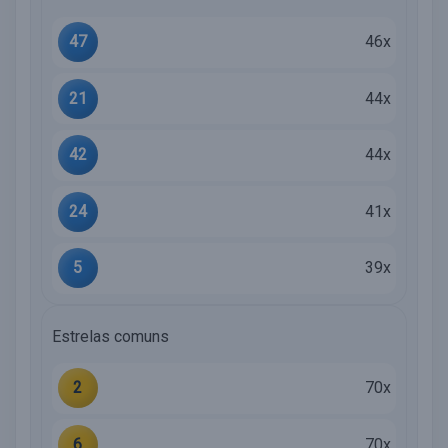
47
46x
21
44x
42
44x
24
41x
5
39x
Estrelas comuns
2
70x
6
70x