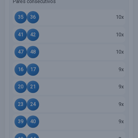
Pares consecutivos
35
36
10x
41
42
10x
47
48
10x
16
17
9x
20
21
9x
23
24
9x
39
40
9x