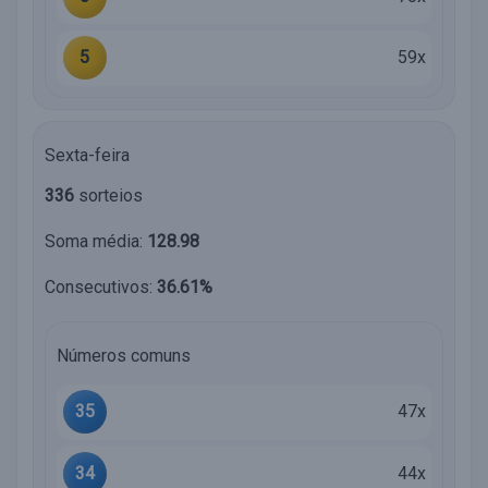
5
59x
Sexta-feira
336
sorteios
Soma média:
128.98
Consecutivos:
36.61%
Números comuns
35
47x
34
44x