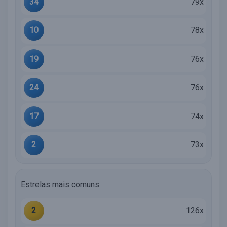
34
79x
10
78x
19
76x
24
76x
17
74x
2
73x
Estrelas mais comuns
2
126x