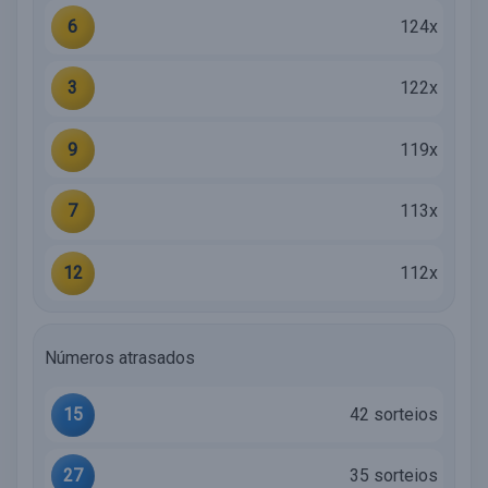
6
124x
3
122x
9
119x
7
113x
12
112x
Números atrasados
15
42 sorteios
27
35 sorteios