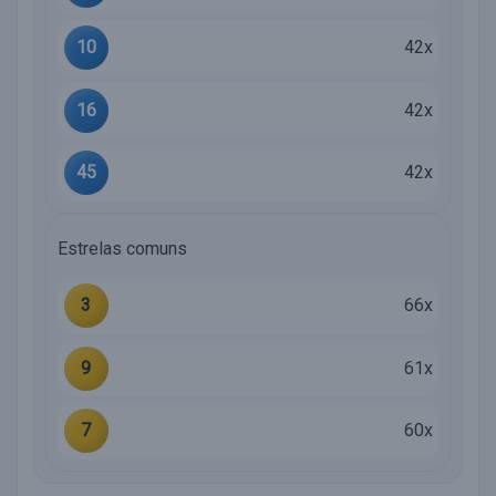
10
42x
16
42x
45
42x
Estrelas comuns
3
66x
9
61x
7
60x