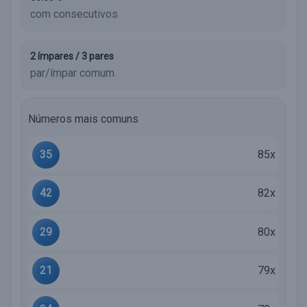
com consecutivos
2 ímpares / 3 pares
par/ímpar comum
Números mais comuns
35
85x
42
82x
29
80x
21
79x