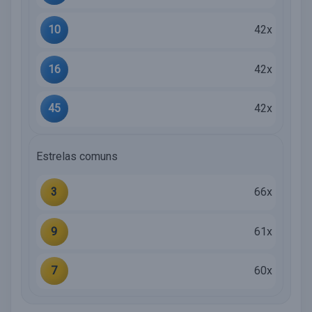
10
42x
16
42x
45
42x
Estrelas comuns
3
66x
9
61x
7
60x