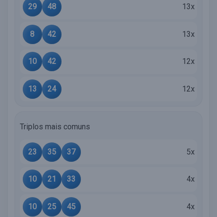
29
48
13x
8
42
13x
10
42
12x
13
24
12x
Triplos mais comuns
23
35
37
5x
10
21
33
4x
10
25
45
4x