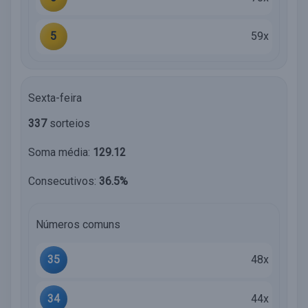
5
59x
Sexta-feira
337
sorteios
Soma média:
129.12
Consecutivos:
36.5%
Números comuns
35
48x
34
44x