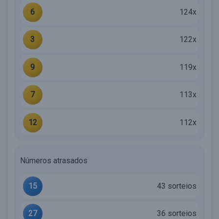
6
124x
3
122x
9
119x
7
113x
12
112x
Números atrasados
15
43 sorteios
27
36 sorteios