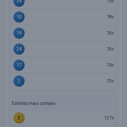
34
79x
10
78x
19
76x
24
76x
17
74x
2
73x
Estrelas mais comuns
2
127x