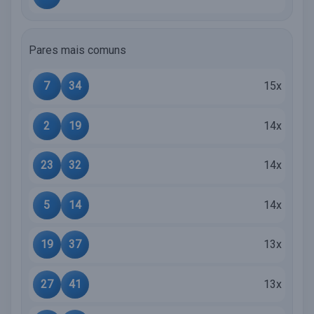
Pares mais comuns
7
34
15x
2
19
14x
23
32
14x
5
14
14x
19
37
13x
27
41
13x