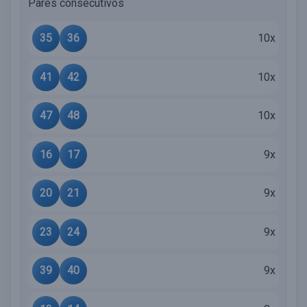
Pares consecutivos
35
36
10x
41
42
10x
47
48
10x
16
17
9x
20
21
9x
23
24
9x
39
40
9x