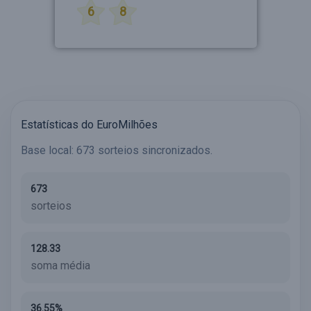
6
8
Estatísticas do EuroMilhões
Base local: 673 sorteios sincronizados.
673
sorteios
128.33
soma média
36.55%