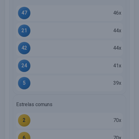
47
46x
21
44x
42
44x
24
41x
5
39x
Estrelas comuns
2
70x
6
70x