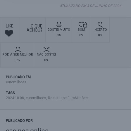
ATUALIZADO EM 3 DE JUNHO DE 2026.
LIKE
O QUE
ACHOU?
GOSTEI MUITO
BOM
INCERTO
0%
0%
0%
PODIA SER MELHOR
NÃO GOSTEI
0%
0%
PUBLICADO EM
euromilhoes
TAGS
2024-10-08
,
euromilhoes
,
Resultados EuroMilhões
PUBLICADO POR
casinos online