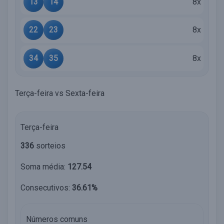
13
14
8x
22
23
8x
34
35
8x
Terça-feira vs Sexta-feira
Terça-feira
336
sorteios
Soma média:
127.54
Consecutivos:
36.61%
Números comuns