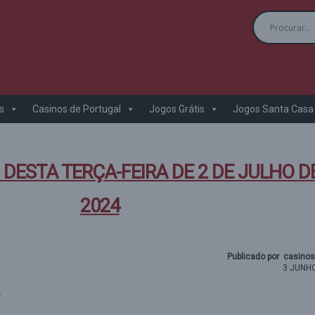
s
Casinos de Portugal
Jogos Grátis
Jogos Santa Casa
DESTA TERÇA-FEIRA DE 2 DE JULHO D
2024
Publicado por casinos
3 JUNHO
W