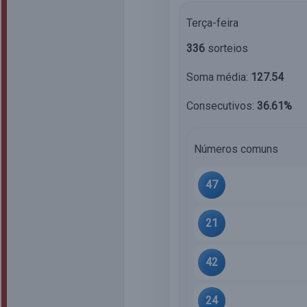
Terça-feira
336
sorteios
Soma média:
127.54
Consecutivos:
36.61%
Números comuns
47
21
42
24