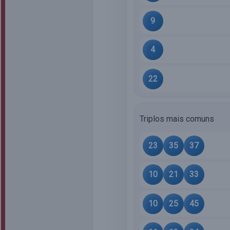
9
4
22
Triplos mais comuns
23
35
37
10
21
33
10
25
45