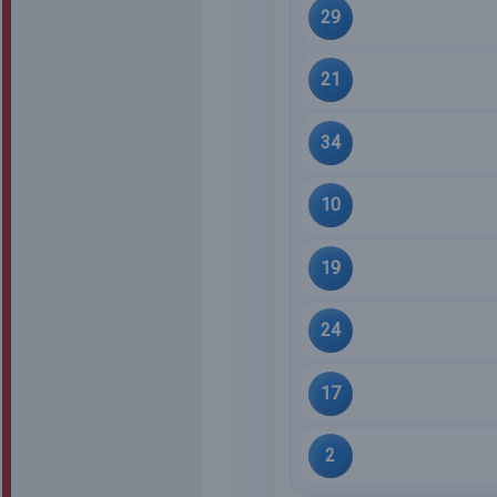
29
21
34
10
19
24
17
2