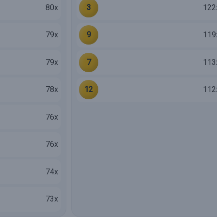
80x
3
122
79x
9
119
79x
7
113
78x
12
112
76x
76x
74x
73x