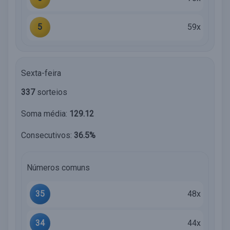
5
59x
Sexta-feira
337
sorteios
Soma média:
129.12
Consecutivos:
36.5%
Números comuns
35
48x
34
44x