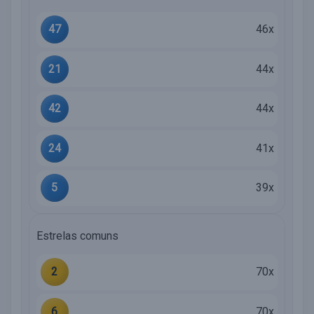
47
46x
21
44x
42
44x
24
41x
5
39x
Estrelas comuns
2
70x
6
70x