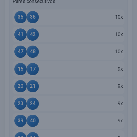
Pares consecutivos
35
36
10x
41
42
10x
47
48
10x
16
17
9x
20
21
9x
23
24
9x
39
40
9x