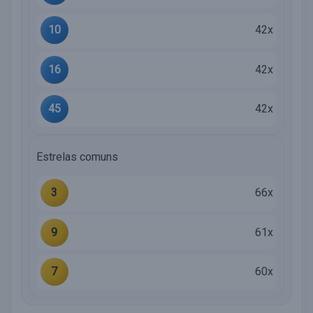
10
42x
16
42x
45
42x
Estrelas comuns
3
66x
9
61x
7
60x