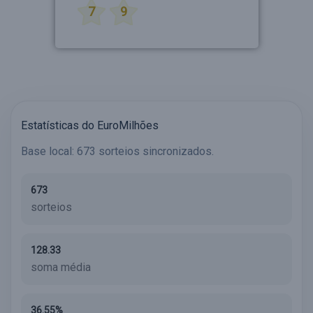
7
9
Estatísticas do EuroMilhões
Base local: 673 sorteios sincronizados.
673
sorteios
128.33
soma média
36.55%