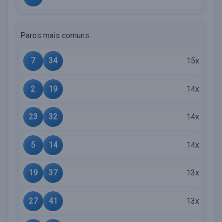
Pares mais comuns
7
34
15x
2
19
14x
23
32
14x
5
14
14x
19
37
13x
27
41
13x