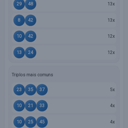
29
48
13x
8
42
13x
10
42
12x
13
24
12x
Triplos mais comuns
23
35
37
5x
10
21
33
4x
10
25
45
4x