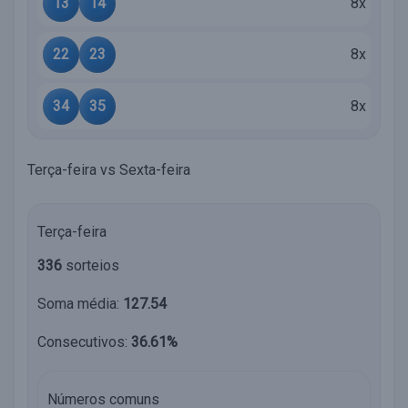
13
14
8x
22
23
8x
34
35
8x
Terça-feira vs Sexta-feira
Terça-feira
336
sorteios
Soma média:
127.54
Consecutivos:
36.61%
Números comuns