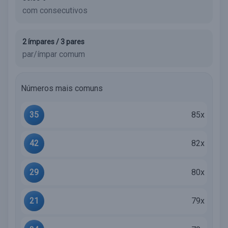
com consecutivos
2 ímpares / 3 pares
par/ímpar comum
Números mais comuns
35
85x
42
82x
29
80x
21
79x