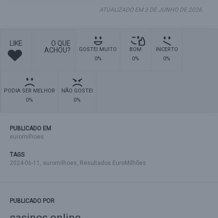
ATUALIZADO EM 3 DE JUNHO DE 2026.
LIKE
O QUE
ACHOU?
GOSTEI MUITO
BOM
INCERTO
0%
0%
0%
PODIA SER MELHOR
NÃO GOSTEI
0%
0%
PUBLICADO EM
euromilhoes
TAGS
2024-06-11
,
euromilhoes
,
Resultados EuroMilhões
PUBLICADO POR
casinos online