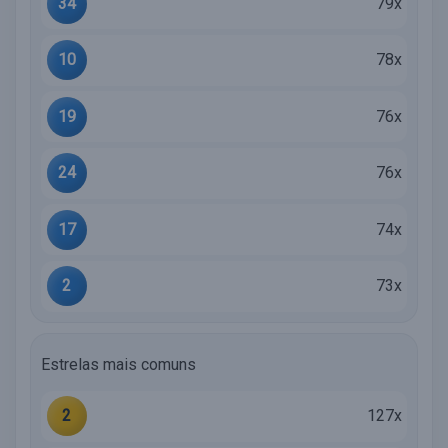
34
79x
10
78x
19
76x
24
76x
17
74x
2
73x
Estrelas mais comuns
2
127x