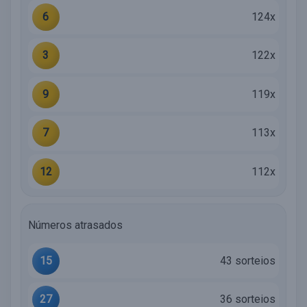
6
124x
3
122x
9
119x
7
113x
12
112x
Números atrasados
15
43 sorteios
27
36 sorteios