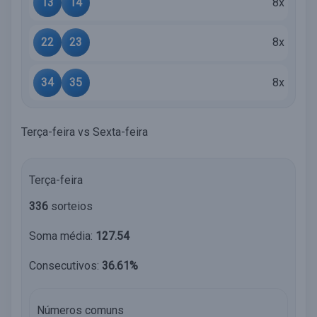
13
14
8x
22
23
8x
34
35
8x
Terça-feira vs Sexta-feira
Terça-feira
336
sorteios
Soma média:
127.54
Consecutivos:
36.61%
Números comuns