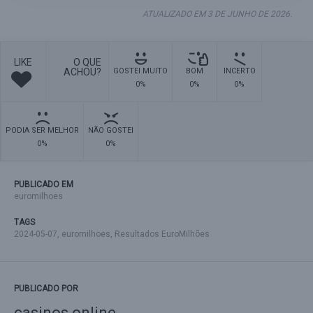
ATUALIZADO EM 3 DE JUNHO DE 2026.
LIKE
O QUE
ACHOU?
GOSTEI MUITO
BOM
INCERTO
0%
0%
0%
PODIA SER MELHOR
NÃO GOSTEI
0%
0%
PUBLICADO EM
euromilhoes
TAGS
2024-05-07
,
euromilhoes
,
Resultados EuroMilhões
PUBLICADO POR
casinos online