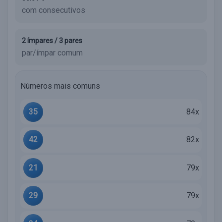
com consecutivos
2 ímpares / 3 pares
par/ímpar comum
Números mais comuns
35
84x
42
82x
21
79x
29
79x