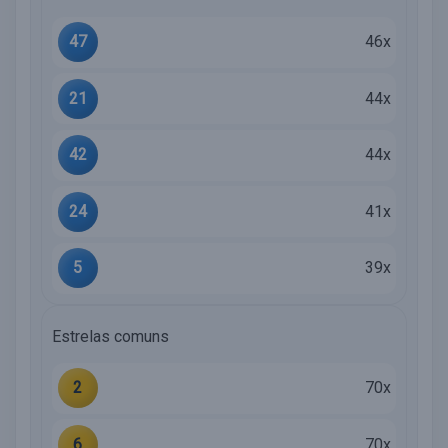
47
46x
21
44x
42
44x
24
41x
5
39x
Estrelas comuns
2
70x
6
70x