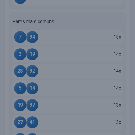
Pares mais comuns
7
34
15x
2
19
14x
23
32
14x
5
14
14x
19
37
13x
27
41
13x