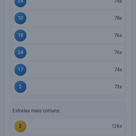
34
79x
10
78x
19
76x
24
76x
17
74x
2
73x
Estrelas mais comuns
2
126x