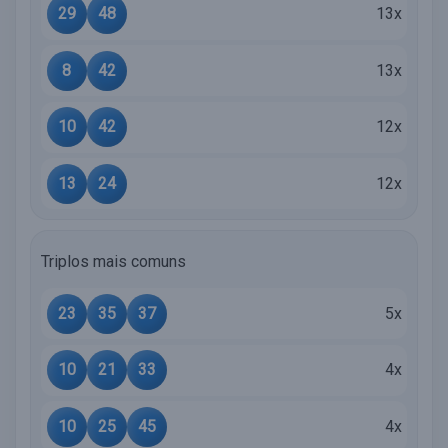
29
48
13x
8
42
13x
10
42
12x
13
24
12x
Triplos mais comuns
23
35
37
5x
10
21
33
4x
10
25
45
4x