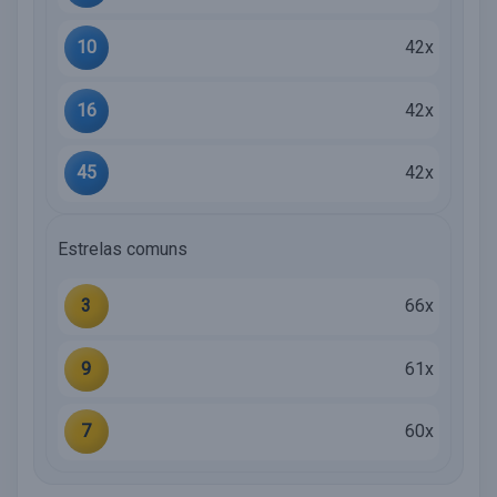
10
42x
16
42x
45
42x
Estrelas comuns
3
66x
9
61x
7
60x