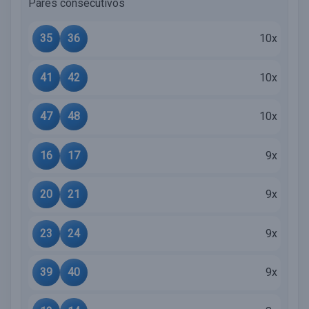
Pares consecutivos
35
36
10x
41
42
10x
47
48
10x
16
17
9x
20
21
9x
23
24
9x
39
40
9x