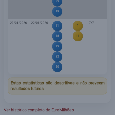
29
49
23/01/2026
20/01/2026
7/7
11
1
18
11
19
22
50
Estas estatísticas são descritivas e não preveem
resultados futuros.
Ver histórico completo do EuroMilhões