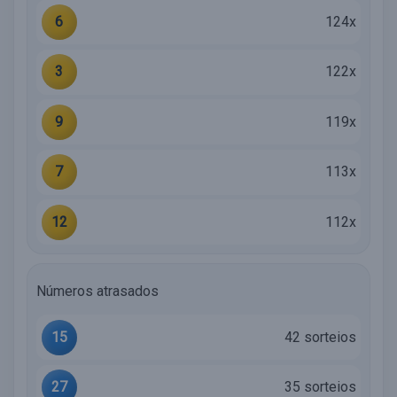
6
124x
3
122x
9
119x
7
113x
12
112x
Números atrasados
15
42 sorteios
27
35 sorteios