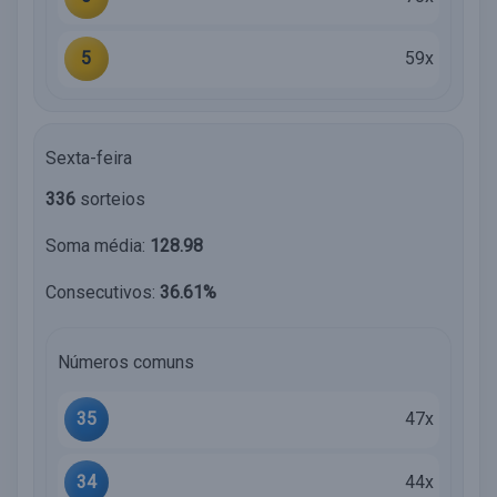
5
59x
Sexta-feira
336
sorteios
Soma média:
128.98
Consecutivos:
36.61%
Números comuns
35
47x
34
44x