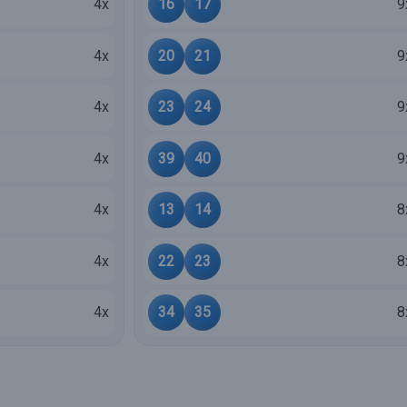
4x
16
17
9
4x
20
21
9
4x
23
24
9
4x
39
40
9
4x
13
14
8
4x
22
23
8
4x
34
35
8