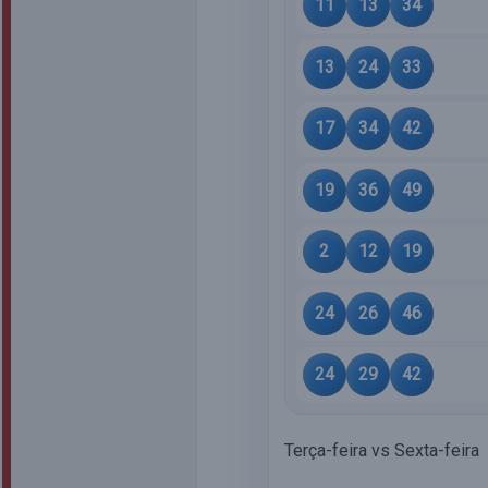
11
13
34
13
24
33
17
34
42
19
36
49
2
12
19
24
26
46
24
29
42
Terça-feira vs Sexta-feira