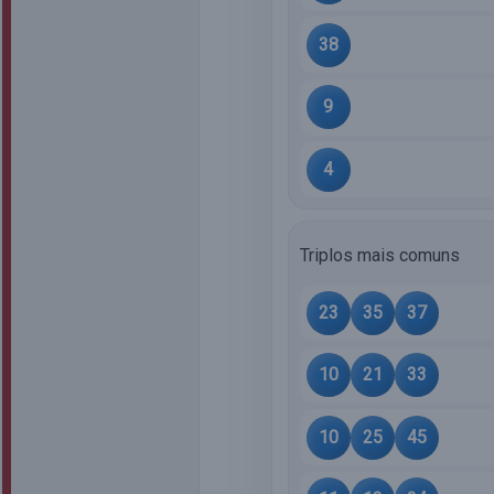
38
9
4
Triplos mais comuns
23
35
37
10
21
33
10
25
45