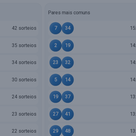
Pares mais comuns
42 sorteios
7
34
15
35 sorteios
2
19
14
34 sorteios
23
32
14
30 sorteios
5
14
14
24 sorteios
19
37
13
23 sorteios
27
41
13
22 sorteios
29
48
13