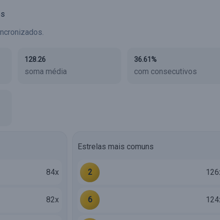
es
incronizados.
128.26
36.61%
soma média
com consecutivos
Estrelas mais comuns
84x
2
126
82x
6
124