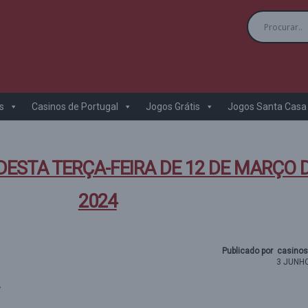
s
Casinos de Portugal
Jogos Grátis
Jogos Santa Casa
ESTA TERÇA-FEIRA DE 12 DE MARÇO 
2024
Publicado por casinos
3 JUNHO
W