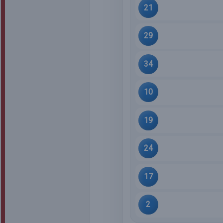
21
29
34
10
19
24
17
2