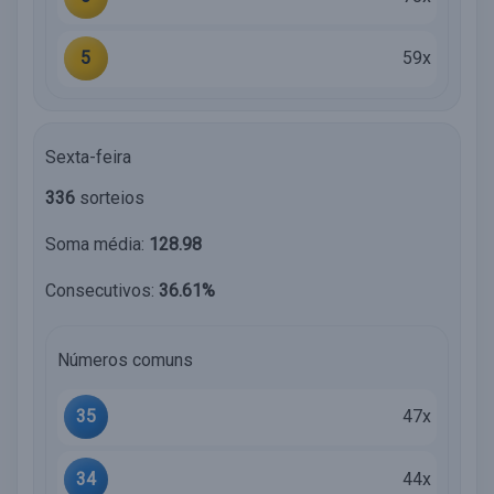
5
59x
Sexta-feira
336
sorteios
Soma média:
128.98
Consecutivos:
36.61%
Números comuns
35
47x
34
44x