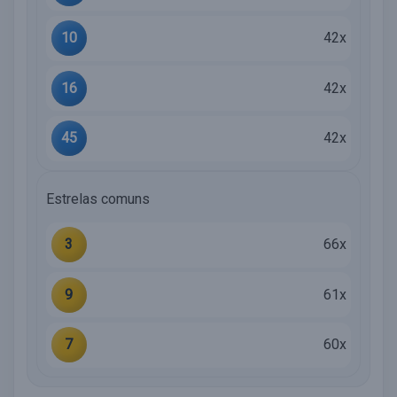
10
42x
16
42x
45
42x
Estrelas comuns
3
66x
9
61x
7
60x