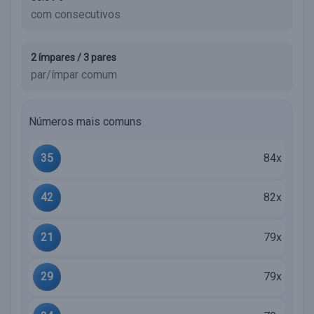
com consecutivos
2 ímpares / 3 pares
par/ímpar comum
Números mais comuns
35
84x
42
82x
21
79x
29
79x