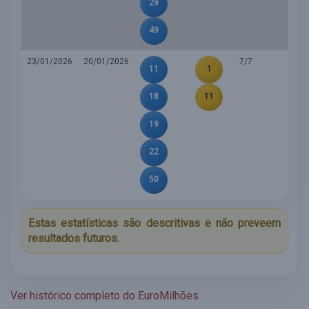
29
49
23/01/2026
20/01/2026
7/7
11
1
18
11
19
22
50
Estas estatísticas são descritivas e não preveem
resultados futuros.
Ver histórico completo do EuroMilhões