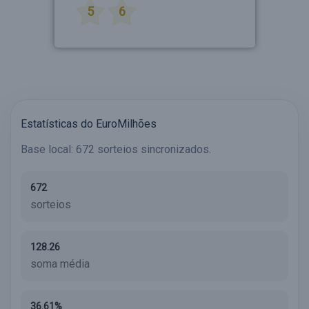
5
6
Estatísticas do EuroMilhões
Base local: 672 sorteios sincronizados.
672
sorteios
128.26
soma média
36.61%