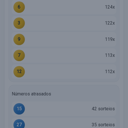
6
124x
3
122x
9
119x
7
113x
12
112x
Números atrasados
15
42 sorteios
27
35 sorteios