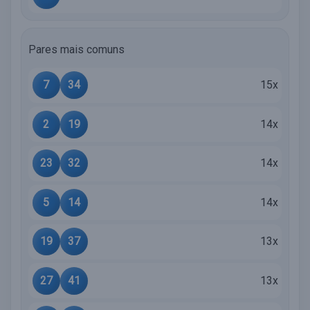
Pares mais comuns
7
34
15x
2
19
14x
23
32
14x
5
14
14x
19
37
13x
27
41
13x