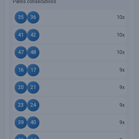
Pares consecutivos
35
36
10x
41
42
10x
47
48
10x
16
17
9x
20
21
9x
23
24
9x
39
40
9x