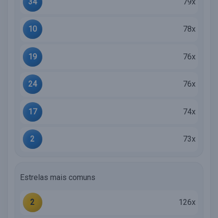
34
79x
10
78x
19
76x
24
76x
17
74x
2
73x
Estrelas mais comuns
2
126x