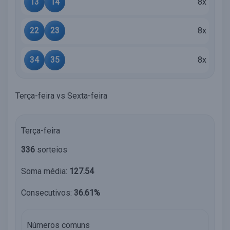
13
14
8x
22
23
8x
34
35
8x
Terça-feira vs Sexta-feira
Terça-feira
336
sorteios
Soma média:
127.54
Consecutivos:
36.61%
Números comuns