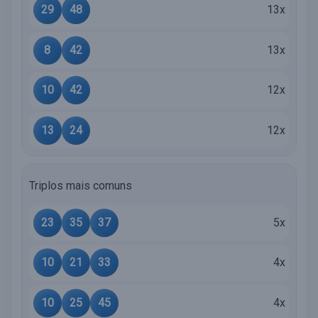
29
48
13x
8
42
13x
10
42
12x
13
24
12x
Triplos mais comuns
23
35
37
5x
10
21
33
4x
10
25
45
4x