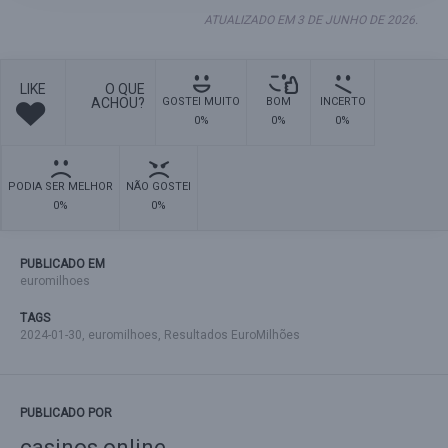
ATUALIZADO EM 3 DE JUNHO DE 2026.
LIKE
O QUE
ACHOU?
GOSTEI MUITO
BOM
INCERTO
0%
0%
0%
PODIA SER MELHOR
NÃO GOSTEI
0%
0%
PUBLICADO EM
euromilhoes
TAGS
2024-01-30
,
euromilhoes
,
Resultados EuroMilhões
PUBLICADO POR
casinos online