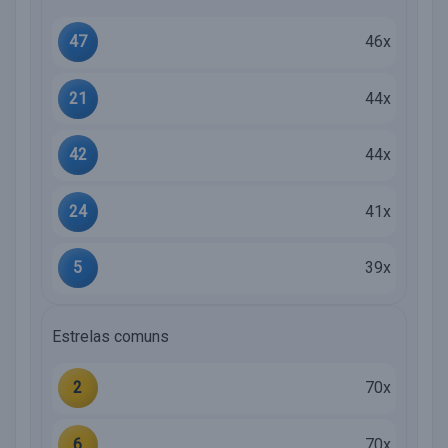
47
46x
21
44x
42
44x
24
41x
5
39x
Estrelas comuns
2
70x
6
70x