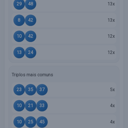
29
48
13x
8
42
13x
10
42
12x
13
24
12x
Triplos mais comuns
23
35
37
5x
10
21
33
4x
10
25
45
4x