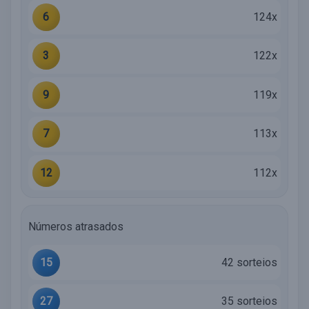
6
124x
3
122x
9
119x
7
113x
12
112x
Números atrasados
15
42 sorteios
27
35 sorteios