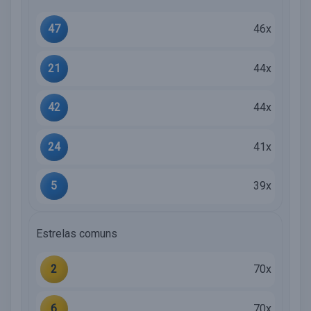
47
46x
21
44x
42
44x
24
41x
5
39x
Estrelas comuns
2
70x
6
70x