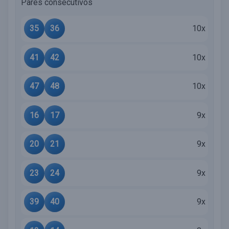
Pares consecutivos
35
36
10x
41
42
10x
47
48
10x
16
17
9x
20
21
9x
23
24
9x
39
40
9x