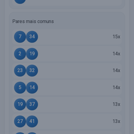
Pares mais comuns
7
34
15x
2
19
14x
23
32
14x
5
14
14x
19
37
13x
27
41
13x