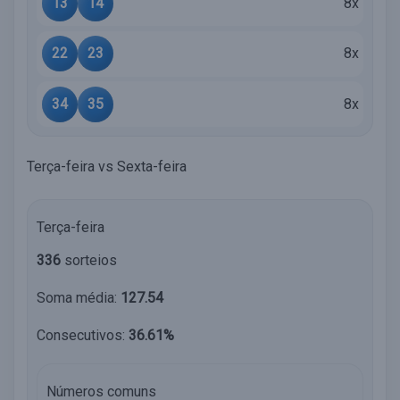
13
14
8x
22
23
8x
34
35
8x
Terça-feira vs Sexta-feira
Terça-feira
336
sorteios
Soma média:
127.54
Consecutivos:
36.61%
Números comuns