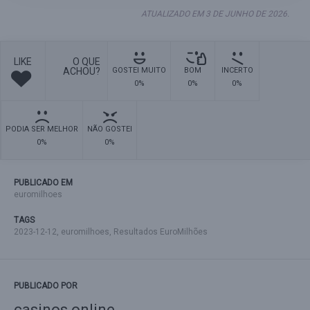
ATUALIZADO EM 3 DE JUNHO DE 2026.
LIKE
O QUE
ACHOU?
GOSTEI MUITO
BOM
INCERTO
0%
0%
0%
PODIA SER MELHOR
NÃO GOSTEI
0%
0%
PUBLICADO EM
euromilhoes
TAGS
2023-12-12
,
euromilhoes
,
Resultados EuroMilhões
PUBLICADO POR
casinos online