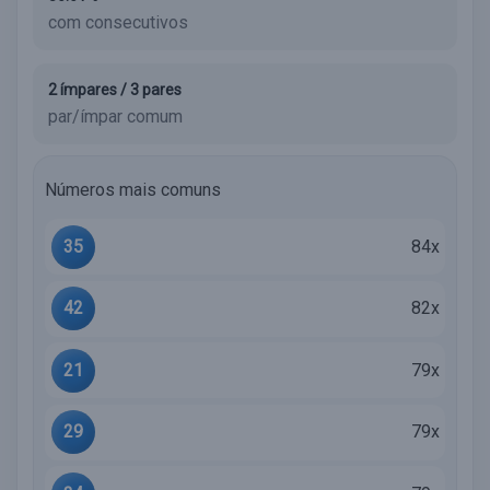
com consecutivos
2 ímpares / 3 pares
par/ímpar comum
Números mais comuns
35
84x
42
82x
21
79x
29
79x