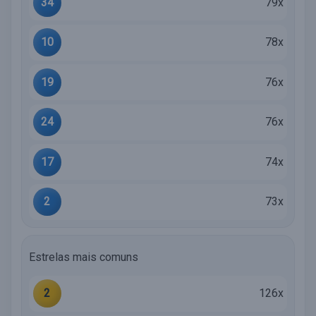
34
79x
10
78x
19
76x
24
76x
17
74x
2
73x
Estrelas mais comuns
2
126x