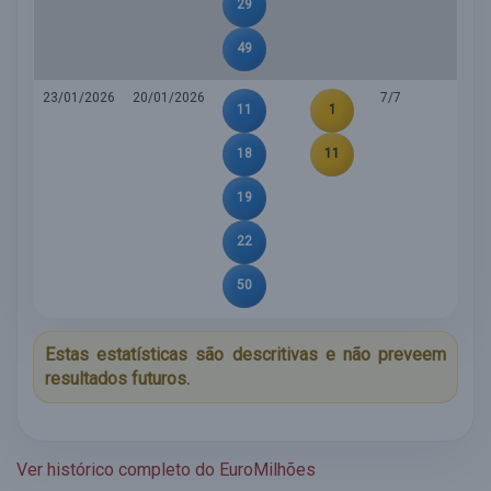
29
49
23/01/2026
20/01/2026
7/7
11
1
18
11
19
22
50
Estas estatísticas são descritivas e não preveem
resultados futuros.
Ver histórico completo do EuroMilhões