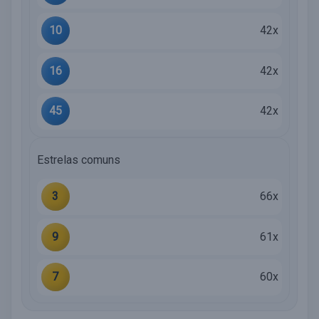
10
42x
16
42x
45
42x
Estrelas comuns
3
66x
9
61x
7
60x