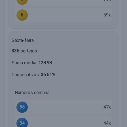
5
59x
Sexta-feira
336
sorteios
Soma média:
128.98
Consecutivos:
36.61%
Números comuns
35
47x
34
44x