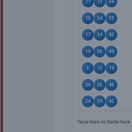
11
13
34
13
24
33
17
34
42
19
36
49
2
12
19
24
26
46
24
29
42
Terça-feira vs Sexta-feira