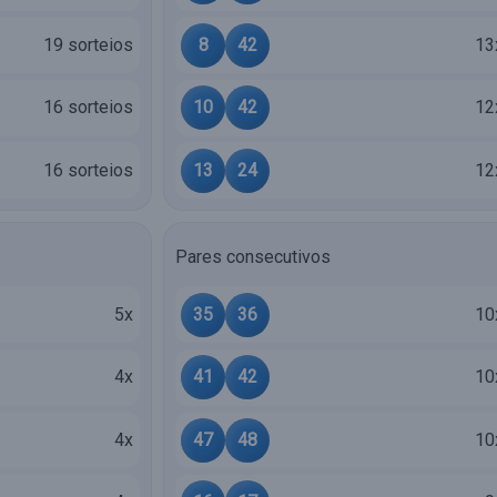
19 sorteios
8
42
13
16 sorteios
10
42
12
16 sorteios
13
24
12
Pares consecutivos
5x
35
36
10
4x
41
42
10
4x
47
48
10