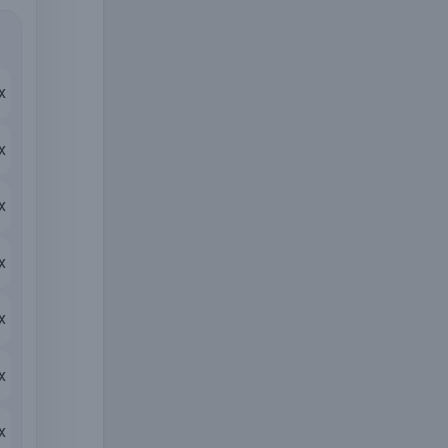
x
x
x
x
x
x
x