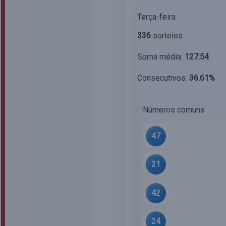
Terça-feira
336
sorteios
Soma média:
127.54
Consecutivos:
36.61%
Números comuns
47
21
42
24