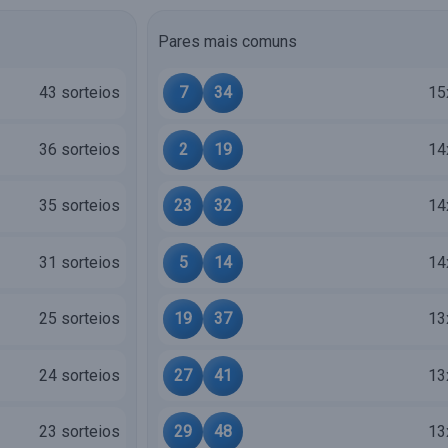
Pares mais comuns
43 sorteios
7
34
15
36 sorteios
2
19
14
35 sorteios
23
32
14
31 sorteios
5
14
14
25 sorteios
19
37
13
24 sorteios
27
41
13
23 sorteios
29
48
13