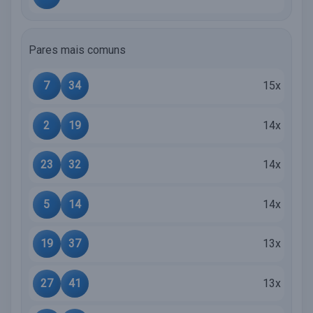
Pares mais comuns
7
34
15x
2
19
14x
23
32
14x
5
14
14x
19
37
13x
27
41
13x