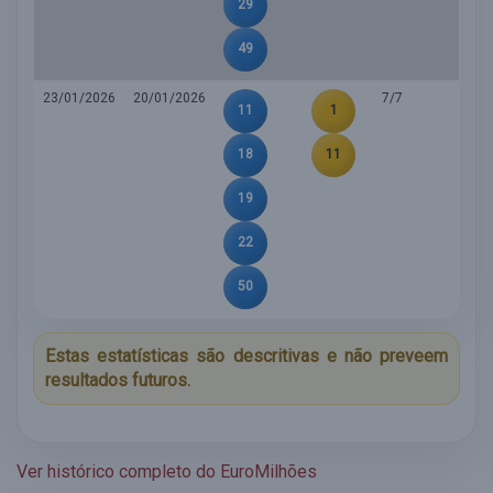
29
49
23/01/2026
20/01/2026
7/7
11
1
18
11
19
22
50
Estas estatísticas são descritivas e não preveem
resultados futuros.
Ver histórico completo do EuroMilhões