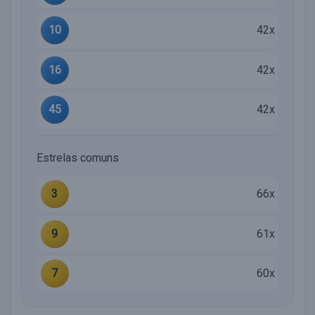
10
42x
16
42x
45
42x
Estrelas comuns
3
66x
9
61x
7
60x