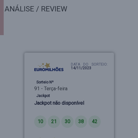
ANÁLISE / REVIEW
DATA DO SORTEIO:
14/11/2023
Sorteio Nº
91 - Terça-feira
Jackpot
Jackpot não disponível
Números
10
21
30
38
42
Estrelas