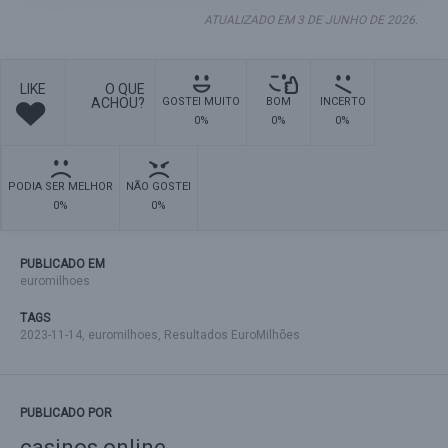
ATUALIZADO EM 3 DE JUNHO DE 2026.
LIKE
O QUE
ACHOU?
GOSTEI MUITO
BOM
INCERTO
0%
0%
0%
PODIA SER MELHOR
NÃO GOSTEI
0%
0%
PUBLICADO EM
euromilhoes
TAGS
2023-11-14
,
euromilhoes
,
Resultados EuroMilhões
PUBLICADO POR
casinos online