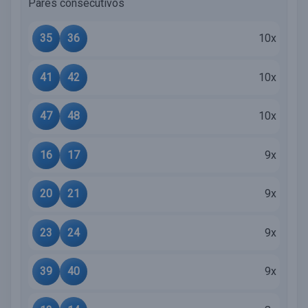
Pares consecutivos
35
36
10x
41
42
10x
47
48
10x
16
17
9x
20
21
9x
23
24
9x
39
40
9x