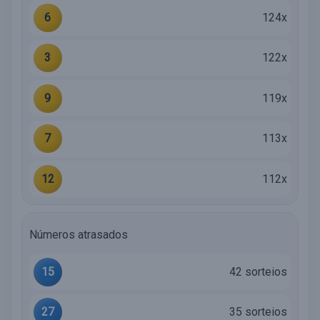
6
124x
3
122x
9
119x
7
113x
12
112x
Números atrasados
15
42 sorteios
27
35 sorteios