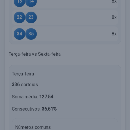
13
14
8x
22
23
8x
34
35
8x
Terça-feira vs Sexta-feira
Terça-feira
336
sorteios
Soma média:
127.54
Consecutivos:
36.61%
Números comuns