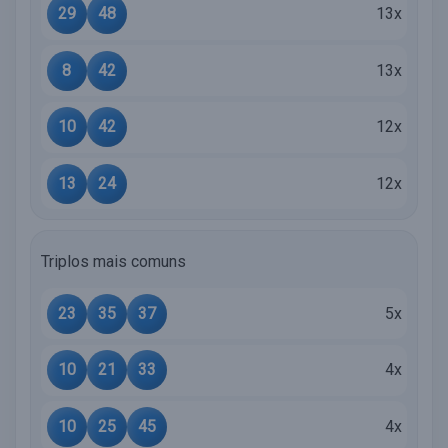
29
48
13x
8
42
13x
10
42
12x
13
24
12x
Triplos mais comuns
23
35
37
5x
10
21
33
4x
10
25
45
4x