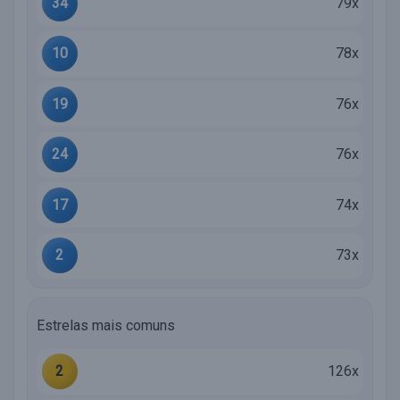
34
79x
10
78x
19
76x
24
76x
17
74x
2
73x
Estrelas mais comuns
2
126x