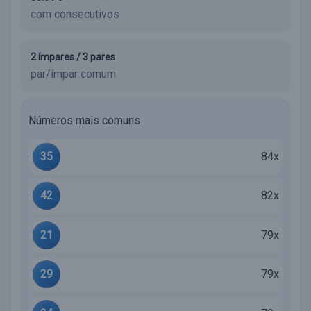
com consecutivos
2 ímpares / 3 pares
par/ímpar comum
Números mais comuns
35
84x
42
82x
21
79x
29
79x