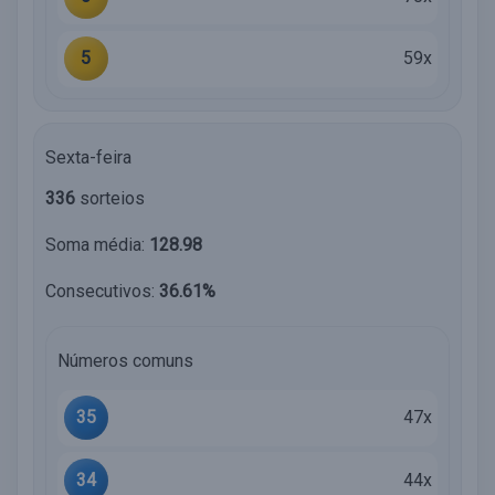
5
59x
Sexta-feira
336
sorteios
Soma média:
128.98
Consecutivos:
36.61%
Números comuns
35
47x
34
44x