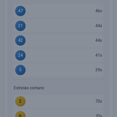
47
46x
21
44x
42
44x
24
41x
5
39x
Estrelas comuns
2
70x
6
70x