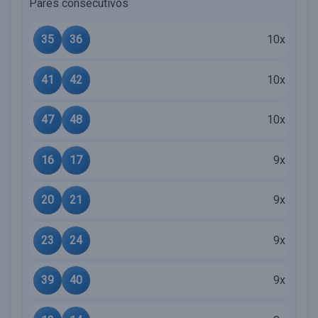
Pares consecutivos
35
36
10x
41
42
10x
47
48
10x
16
17
9x
20
21
9x
23
24
9x
39
40
9x