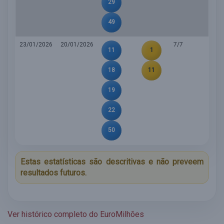
29
49
23/01/2026
20/01/2026
7/7
11
1
18
11
19
22
50
Estas estatísticas são descritivas e não preveem
resultados futuros.
Ver histórico completo do EuroMilhões