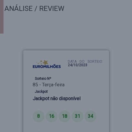
ANÁLISE / REVIEW
DATA DO SORTEIO:
24/10/2023
Sorteio Nº
85 - Terça-feira
Jackpot
Jackpot não disponível
Números
8
16
18
31
34
Estrelas