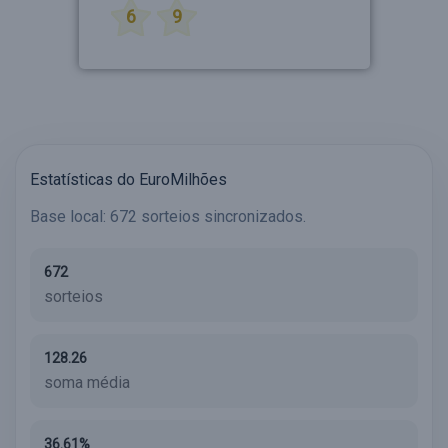
6
9
Estatísticas do EuroMilhões
Base local: 672 sorteios sincronizados.
672
sorteios
128.26
soma média
36.61%