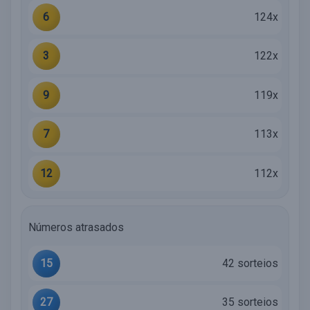
6
124x
3
122x
9
119x
7
113x
12
112x
Números atrasados
15
42 sorteios
27
35 sorteios