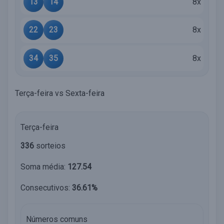
13
14
8x
22
23
8x
34
35
8x
Terça-feira vs Sexta-feira
Terça-feira
336
sorteios
Soma média:
127.54
Consecutivos:
36.61%
Números comuns