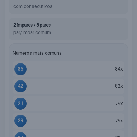
com consecutivos
2 ímpares / 3 pares
par/ímpar comum
Números mais comuns
35
84x
42
82x
21
79x
29
79x