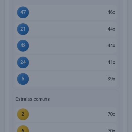
47
46x
21
44x
42
44x
24
41x
5
39x
Estrelas comuns
2
70x
6
70x