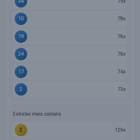
34
79x
10
78x
19
76x
24
76x
17
74x
2
73x
Estrelas mais comuns
2
126x