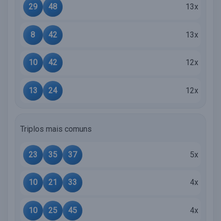
29
48
13x
8
42
13x
10
42
12x
13
24
12x
Triplos mais comuns
23
35
37
5x
10
21
33
4x
10
25
45
4x