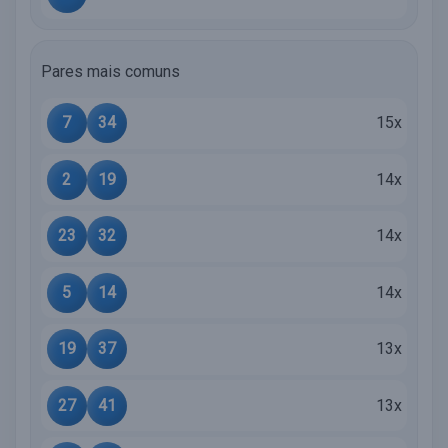
Pares mais comuns
7
34
15x
2
19
14x
23
32
14x
5
14
14x
19
37
13x
27
41
13x