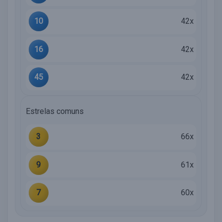
10
42x
16
42x
45
42x
Estrelas comuns
3
66x
9
61x
7
60x