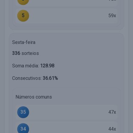
5
59x
Sexta-feira
336
sorteios
Soma média:
128.98
Consecutivos:
36.61%
Números comuns
35
47x
34
44x