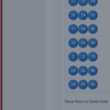
11
13
34
13
24
33
17
34
42
19
36
49
2
12
19
24
26
46
24
29
42
Terça-feira vs Sexta-feira