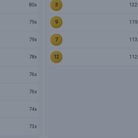
80x
3
122
79x
9
119
79x
7
113
78x
12
112
76x
76x
74x
73x