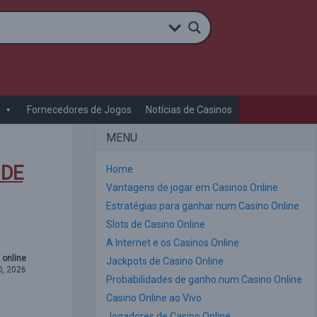
Fornecedores de Jogos
Notícias de Casinos
MENU
 DE
Home
Vantagens de jogar em Casinos Online
Estratégias para ganhar num Casino Online
Slots de Casino Online
A Internet e os Casinos Online
 online
Jackpots de Casino Online
, 2026
Probabilidades de ganho num Casino Online
Casino Online ao Vivo
Jogadores de Casino Online