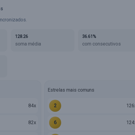
es
incronizados.
128.26
36.61%
soma média
com consecutivos
Estrelas mais comuns
84x
2
126
82x
6
124