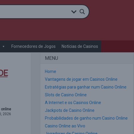
Fornecedores de Jogos
Notícias de Casinos
MENU
DE
Home
Vantagens de jogar em Casinos Online
Estratégias para ganhar num Casino Online
Slots de Casino Online
A Internet e os Casinos Online
 online
Jackpots de Casino Online
, 2026
Probabilidades de ganho num Casino Online
Casino Online ao Vivo
Jogadores de Casino Online