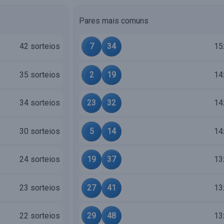
Pares mais comuns
42 sorteios
7
34
15
35 sorteios
2
19
14
34 sorteios
23
32
14
30 sorteios
5
14
14
24 sorteios
19
37
13
23 sorteios
27
41
13
22 sorteios
29
48
13