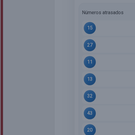
Números atrasados
15
27
11
13
32
43
20