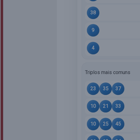
38
9
4
Triplos mais comuns
23
35
37
10
21
33
10
25
45