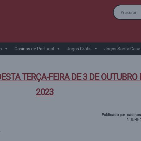
s
Casinos de Portugal
Jogos Grátis
Jogos Santa Casa
ESTA TERÇA-FEIRA DE 3 DE OUTUBRO 
2023
Publicado por casinos
3 JUNHO
W