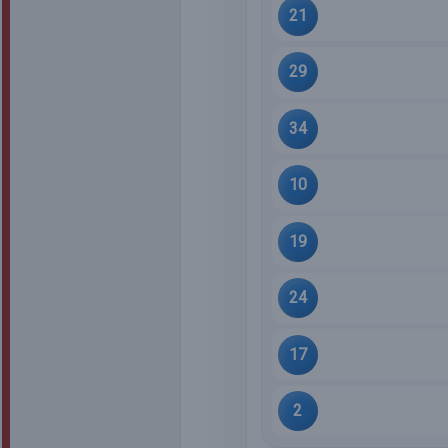
21
29
34
10
19
24
17
2