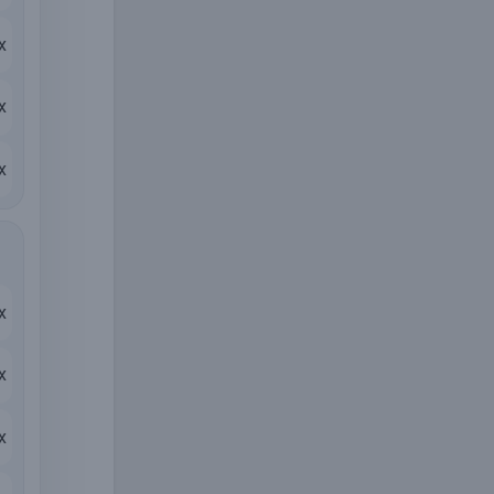
x
x
x
x
x
x