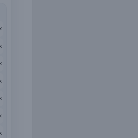
x
x
x
x
x
x
x