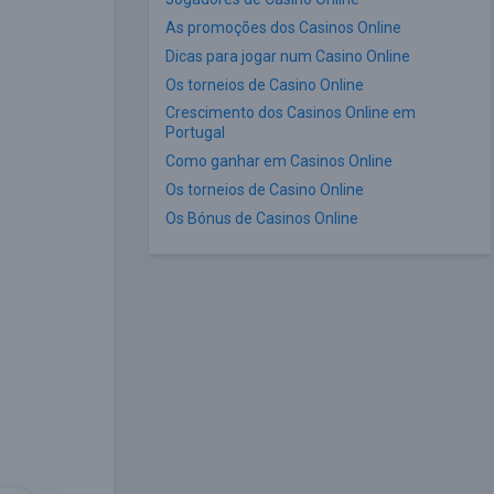
As promoções dos Casinos Online
Dicas para jogar num Casino Online
Os torneios de Casino Online
Crescimento dos Casinos Online em
Portugal
Como ganhar em Casinos Online
Os torneios de Casino Online
Os Bónus de Casinos Online