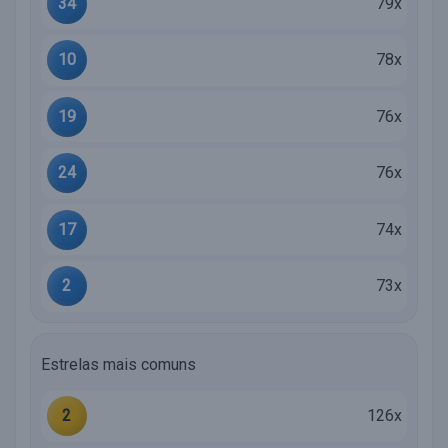
34
79x
10
78x
19
76x
24
76x
17
74x
2
73x
Estrelas mais comuns
2
126x