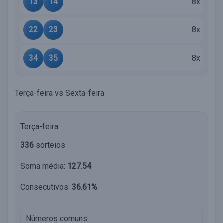
13
14
8x
22
23
8x
34
35
8x
Terça-feira vs Sexta-feira
Terça-feira
336
sorteios
Soma média:
127.54
Consecutivos:
36.61%
Números comuns