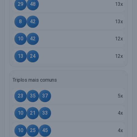
29
48
13x
8
42
13x
10
42
12x
13
24
12x
Triplos mais comuns
23
35
37
5x
10
21
33
4x
10
25
45
4x