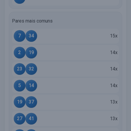
Pares mais comuns
7
34
15x
2
19
14x
23
32
14x
5
14
14x
19
37
13x
27
41
13x