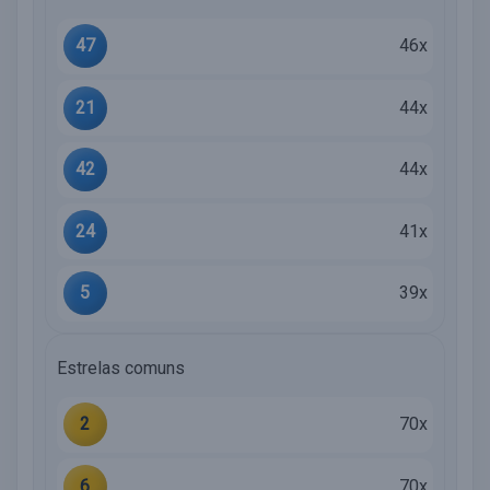
47
46x
21
44x
42
44x
24
41x
5
39x
Estrelas comuns
2
70x
6
70x