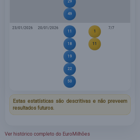
29
49
23/01/2026
20/01/2026
7/7
11
1
18
11
19
22
50
Estas estatísticas são descritivas e não preveem
resultados futuros.
Ver histórico completo do EuroMilhões