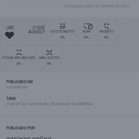
ATUALIZADO EM 3 DE JUNHO DE 2026.
LIKE
O QUE
ACHOU?
GOSTEI MUITO
BOM
INCERTO
0%
0%
0%
PODIA SER MELHOR
NÃO GOSTEI
0%
0%
PUBLICADO EM
euromilhoes
TAGS
2023-09-26
,
euromilhoes
,
Resultados EuroMilhões
PUBLICADO POR
casinos online