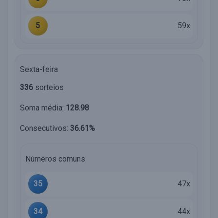
5
59x
Sexta-feira
336
sorteios
Soma média:
128.98
Consecutivos:
36.61%
Números comuns
35
47x
34
44x