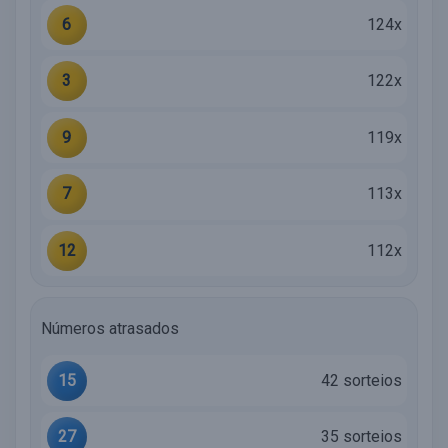
6
124x
3
122x
9
119x
7
113x
12
112x
Números atrasados
15
42 sorteios
27
35 sorteios