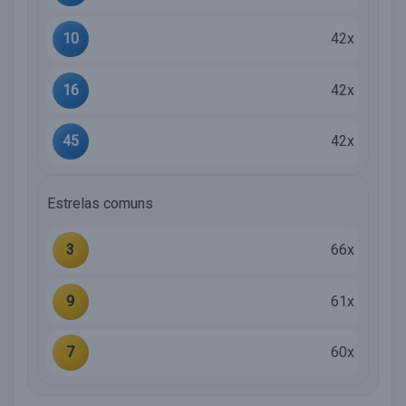
10
42x
16
42x
45
42x
Estrelas comuns
3
66x
9
61x
7
60x