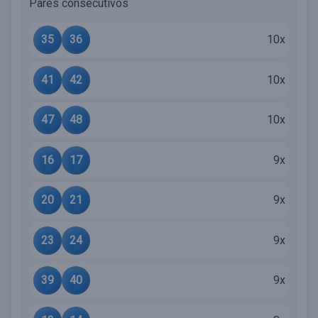
Pares consecutivos
35
36
10x
41
42
10x
47
48
10x
16
17
9x
20
21
9x
23
24
9x
39
40
9x