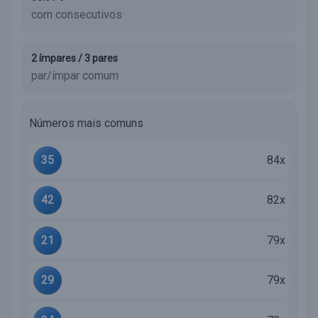
com consecutivos
2 ímpares / 3 pares
par/ímpar comum
Números mais comuns
35
84x
42
82x
21
79x
29
79x