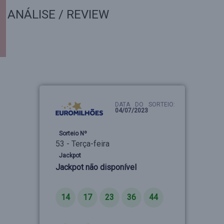
ANÁLISE / REVIEW
DATA DO SORTEIO:
04/07/2023
Sorteio Nº
53 - Terça-feira
Jackpot
Jackpot não disponível
Números
14
17
23
36
44
Estrelas