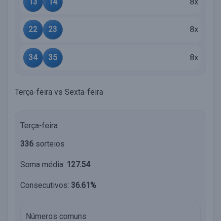
13
14
8x
22
23
8x
34
35
8x
Terça-feira vs Sexta-feira
Terça-feira
336
sorteios
Soma média:
127.54
Consecutivos:
36.61%
Números comuns