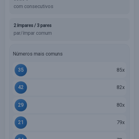
com consecutivos
2 ímpares / 3 pares
par/ímpar comum
Números mais comuns
35
85x
42
82x
29
80x
21
79x