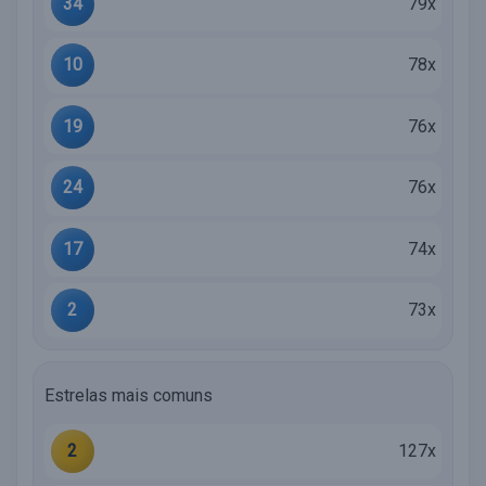
34
79x
10
78x
19
76x
24
76x
17
74x
2
73x
Estrelas mais comuns
2
127x