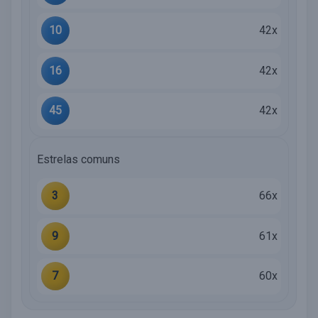
10
42x
16
42x
45
42x
Estrelas comuns
3
66x
9
61x
7
60x