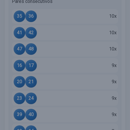
Pares consecutivos
35
36
10x
41
42
10x
47
48
10x
16
17
9x
20
21
9x
23
24
9x
39
40
9x