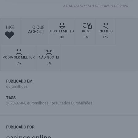
ATUALIZADO EM 3 DE JUNHO DE 2026.
LIKE
O QUE
ACHOU?
GOSTEI MUITO
BOM
INCERTO
0%
0%
0%
PODIA SER MELHOR
NÃO GOSTEI
0%
0%
PUBLICADO EM
euromilhoes
TAGS
2023-07-04
,
euromilhoes
,
Resultados EuroMilhões
PUBLICADO POR
casinos online