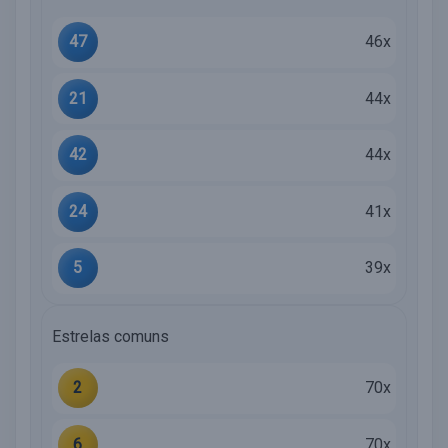
47
46x
21
44x
42
44x
24
41x
5
39x
Estrelas comuns
2
70x
6
70x