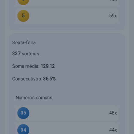
5
59x
Sexta-feira
337
sorteios
Soma média:
129.12
Consecutivos:
36.5%
Números comuns
35
48x
34
44x