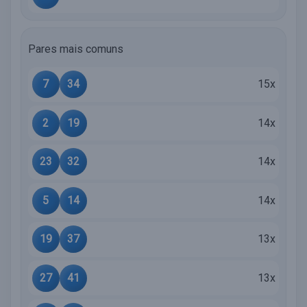
Pares mais comuns
7
34
15x
2
19
14x
23
32
14x
5
14
14x
19
37
13x
27
41
13x