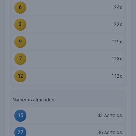
6
124x
3
122x
9
119x
7
113x
12
112x
Números atrasados
15
43 sorteios
27
36 sorteios