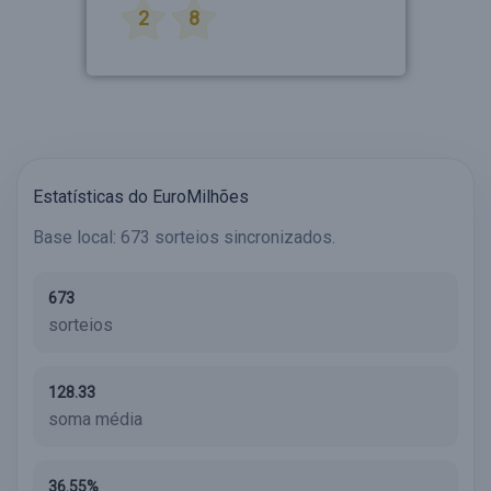
2
8
Estatísticas do EuroMilhões
Base local: 673 sorteios sincronizados.
673
sorteios
128.33
soma média
36.55%