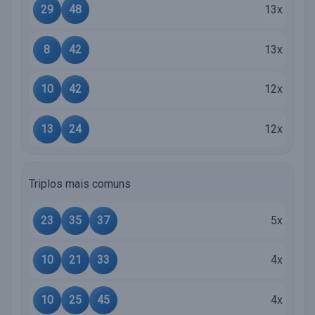
29
48
13x
8
42
13x
10
42
12x
13
24
12x
Triplos mais comuns
23
35
37
5x
10
21
33
4x
10
25
45
4x