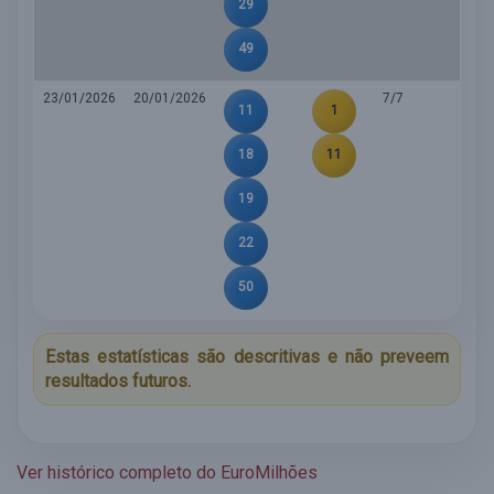
29
49
23/01/2026
20/01/2026
7/7
11
1
18
11
19
22
50
Estas estatísticas são descritivas e não preveem
resultados futuros.
Ver histórico completo do EuroMilhões