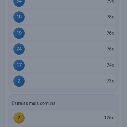
34
79x
10
78x
19
76x
24
76x
17
74x
2
73x
Estrelas mais comuns
2
126x