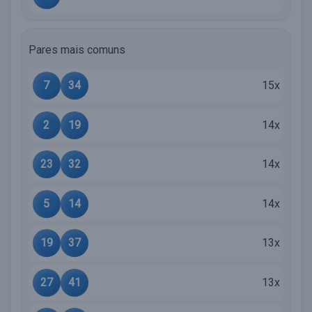
Pares mais comuns
7
34
15x
2
19
14x
23
32
14x
5
14
14x
19
37
13x
27
41
13x