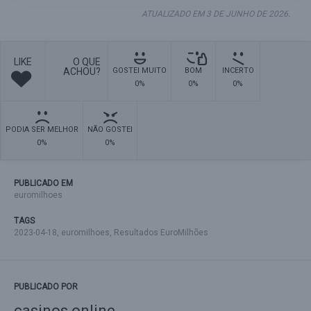
ATUALIZADO EM 3 DE JUNHO DE 2026.
LIKE
O QUE
ACHOU?
GOSTEI MUITO
BOM
INCERTO
0%
0%
0%
PODIA SER MELHOR
NÃO GOSTEI
0%
0%
PUBLICADO EM
euromilhoes
TAGS
2023-04-18
,
euromilhoes
,
Resultados EuroMilhões
PUBLICADO POR
casinos online