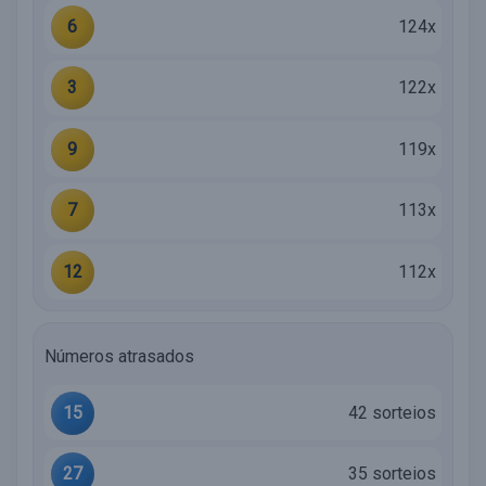
6
124x
3
122x
9
119x
7
113x
12
112x
Números atrasados
15
42 sorteios
27
35 sorteios