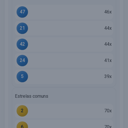
47
46x
21
44x
42
44x
24
41x
5
39x
Estrelas comuns
2
70x
6
70x