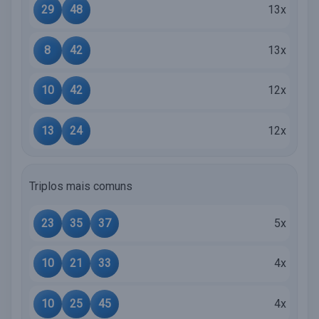
29
48
13x
8
42
13x
10
42
12x
13
24
12x
Triplos mais comuns
23
35
37
5x
10
21
33
4x
10
25
45
4x