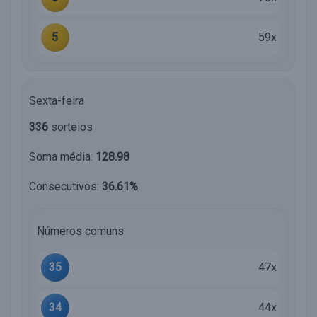
5
59x
Sexta-feira
336
sorteios
Soma média:
128.98
Consecutivos:
36.61%
Números comuns
35
47x
34
44x