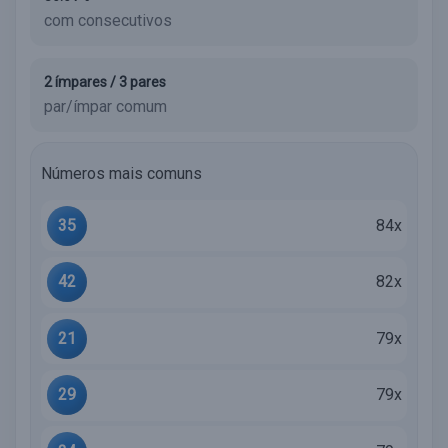
com consecutivos
2 ímpares / 3 pares
par/ímpar comum
Números mais comuns
35
84x
42
82x
21
79x
29
79x