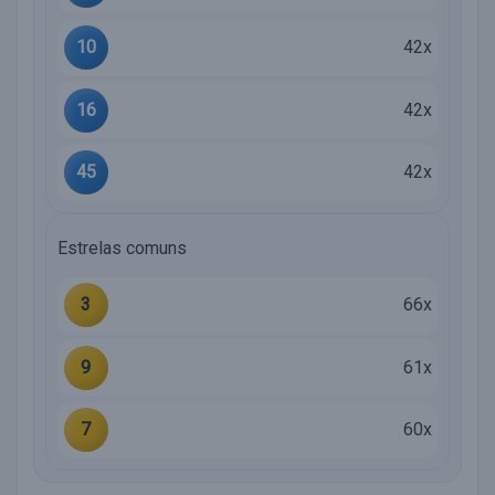
10
42x
16
42x
45
42x
Estrelas comuns
3
66x
9
61x
7
60x