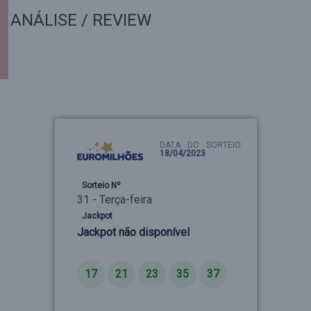
ANÁLISE / REVIEW
DATA DO SORTEIO:
18/04/2023
Sorteio Nº
31 - Terça-feira
Jackpot
Jackpot não disponível
Números
17
21
23
35
37
Estrelas