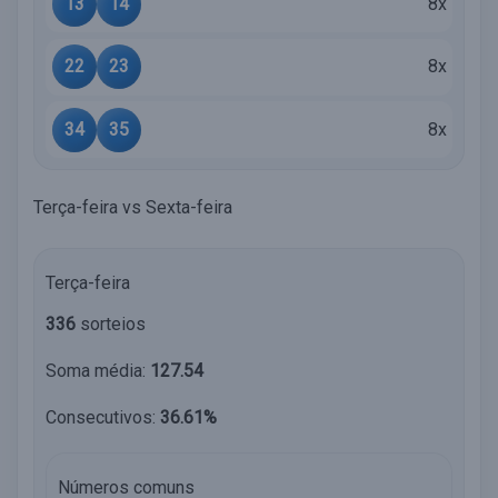
13
14
8x
22
23
8x
34
35
8x
Terça-feira vs Sexta-feira
Terça-feira
336
sorteios
Soma média:
127.54
Consecutivos:
36.61%
Números comuns