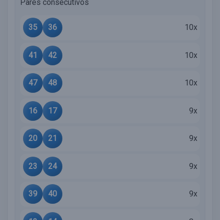
Pares consecutivos
35
36
10x
41
42
10x
47
48
10x
16
17
9x
20
21
9x
23
24
9x
39
40
9x