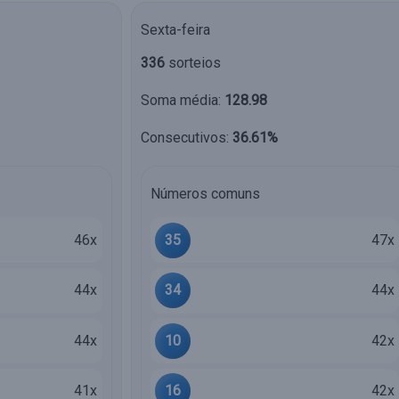
Sexta-feira
336
sorteios
Soma média:
128.98
Consecutivos:
36.61%
Números comuns
46x
35
47x
44x
34
44x
44x
10
42x
41x
16
42x