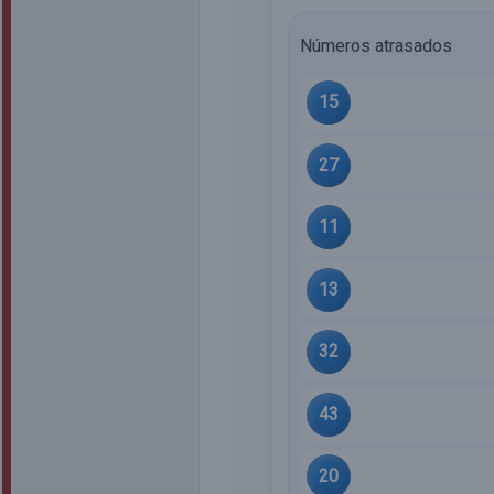
Números atrasados
15
27
11
13
32
43
20