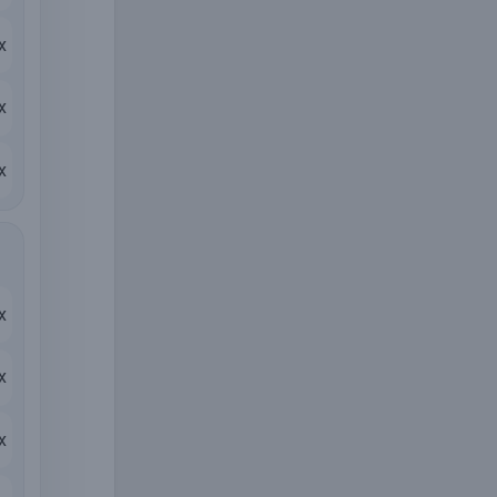
x
x
x
x
x
x