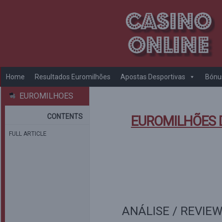
Home
Resultados Euromilhões
Apostas Desportivas
Bónu
EUROMILHOES
CONTENTS
EUROMILHÕES D
FULL ARTICLE
ANÁLISE / REVIE