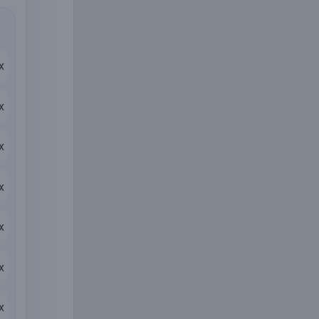
x
x
x
x
x
x
x