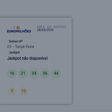
DATA DO SORTEIO:
28/03/2023
Sorteio Nº
25 - Terça-feira
Jackpot
Jackpot não disponível
Números
16
21
34
36
44
Estrelas
9
10