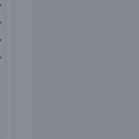
x
x
x
x