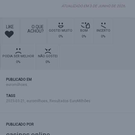
ATUALIZADO EM 3 DE JUNHO DE 2026.
LIKE
O QUE
ACHOU?
GOSTEI MUITO
BOM
INCERTO
0%
0%
0%
PODIA SER MELHOR
NÃO GOSTEI
0%
0%
PUBLICADO EM
euromilhoes
TAGS
2023-03-21
,
euromilhoes
,
Resultados EuroMilhões
PUBLICADO POR
casinos online