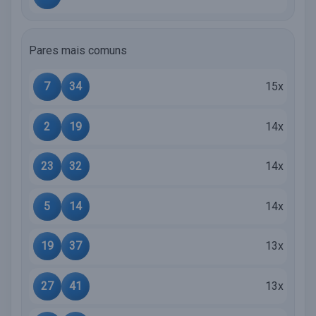
Pares mais comuns
7
34
15x
2
19
14x
23
32
14x
5
14
14x
19
37
13x
27
41
13x