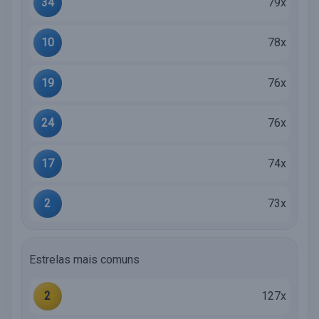
34
79x
10
78x
19
76x
24
76x
17
74x
2
73x
Estrelas mais comuns
2
127x