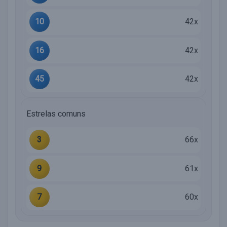
10
42x
16
42x
45
42x
Estrelas comuns
3
66x
9
61x
7
60x