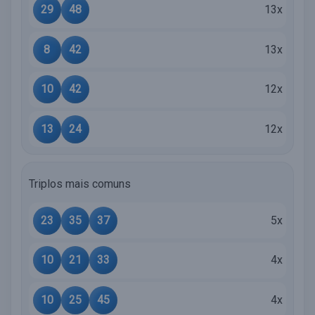
29
48
13x
8
42
13x
10
42
12x
13
24
12x
Triplos mais comuns
23
35
37
5x
10
21
33
4x
10
25
45
4x