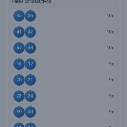
Pares consecutivos
35
36
10x
41
42
10x
47
48
10x
16
17
9x
20
21
9x
23
24
9x
39
40
9x