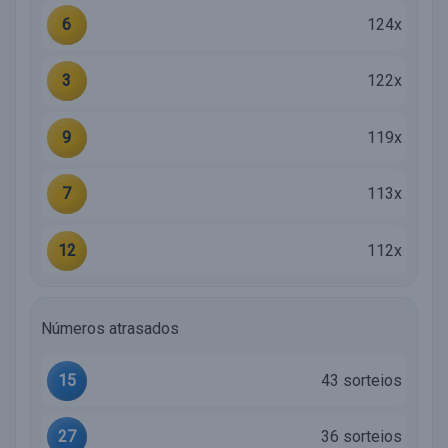
6
124x
3
122x
9
119x
7
113x
12
112x
Números atrasados
15
43 sorteios
27
36 sorteios