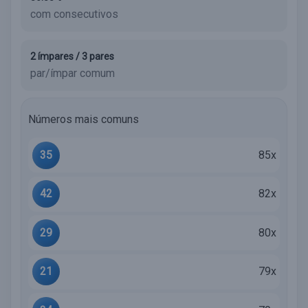
com consecutivos
2 ímpares / 3 pares
par/ímpar comum
Números mais comuns
35
85x
42
82x
29
80x
21
79x