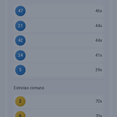
47
46x
21
44x
42
44x
24
41x
5
39x
Estrelas comuns
2
70x
6
70x