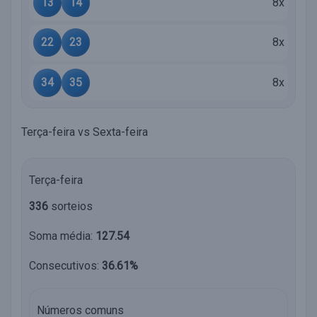
13
14
8x
22
23
8x
34
35
8x
Terça-feira vs Sexta-feira
Terça-feira
336
sorteios
Soma média:
127.54
Consecutivos:
36.61%
Números comuns