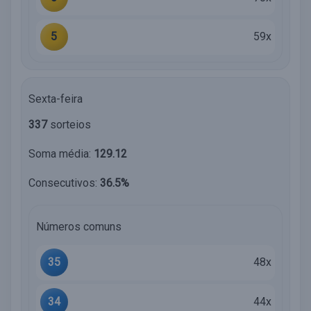
5
59x
Sexta-feira
337
sorteios
Soma média:
129.12
Consecutivos:
36.5%
Números comuns
35
48x
34
44x