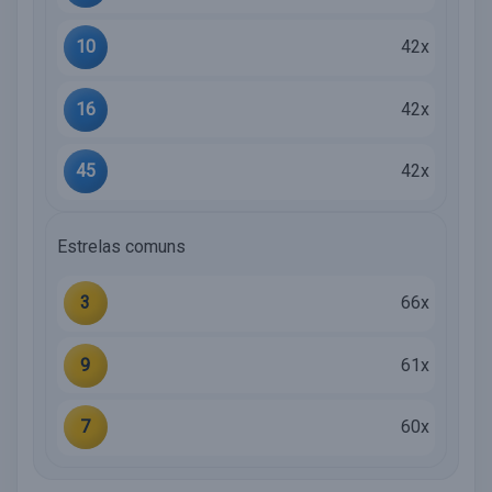
10
42x
16
42x
45
42x
Estrelas comuns
3
66x
9
61x
7
60x