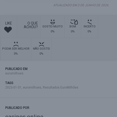
ATUALIZADO EM 3 DE JUNHO DE 2026.
LIKE
O QUE
ACHOU?
GOSTEI MUITO
BOM
INCERTO
0%
0%
0%
PODIA SER MELHOR
NÃO GOSTEI
0%
0%
PUBLICADO EM
euromilhoes
TAGS
2023-01-31
,
euromilhoes
,
Resultados EuroMilhões
PUBLICADO POR
casinos online