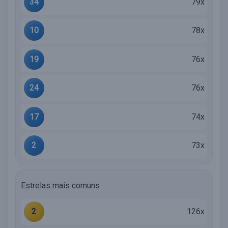
34
79x
10
78x
19
76x
24
76x
17
74x
2
73x
Estrelas mais comuns
2
126x