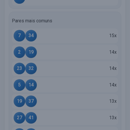
Pares mais comuns
7
34
15x
2
19
14x
23
32
14x
5
14
14x
19
37
13x
27
41
13x