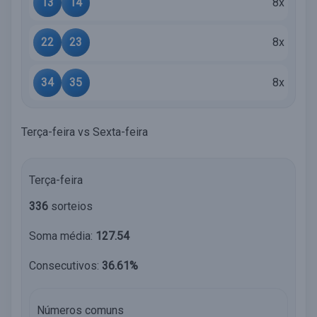
13
14
8x
22
23
8x
34
35
8x
Terça-feira vs Sexta-feira
Terça-feira
336
sorteios
Soma média:
127.54
Consecutivos:
36.61%
Números comuns