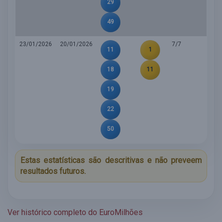
29
49
23/01/2026
20/01/2026
7/7
11
1
18
11
19
22
50
Estas estatísticas são descritivas e não preveem
resultados futuros.
Ver histórico completo do EuroMilhões