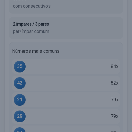
com consecutivos
2 ímpares / 3 pares
par/ímpar comum
Números mais comuns
35
84x
42
82x
21
79x
29
79x