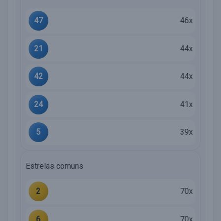
47
46x
21
44x
42
44x
24
41x
5
39x
Estrelas comuns
2
70x
6
70x