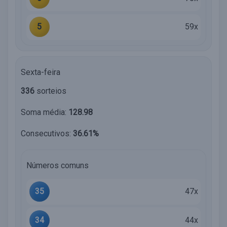
5
59x
Sexta-feira
336
sorteios
Soma média:
128.98
Consecutivos:
36.61%
Números comuns
35
47x
34
44x