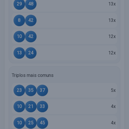
29
48
13x
8
42
13x
10
42
12x
13
24
12x
Triplos mais comuns
23
35
37
5x
10
21
33
4x
10
25
45
4x