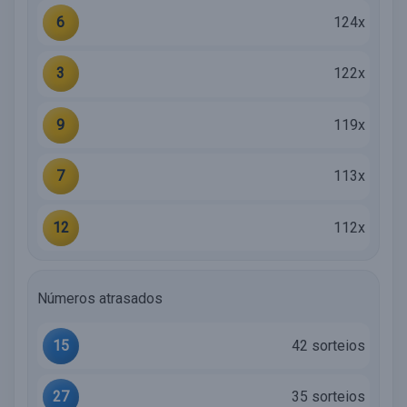
6
124x
3
122x
9
119x
7
113x
12
112x
Números atrasados
15
42 sorteios
27
35 sorteios