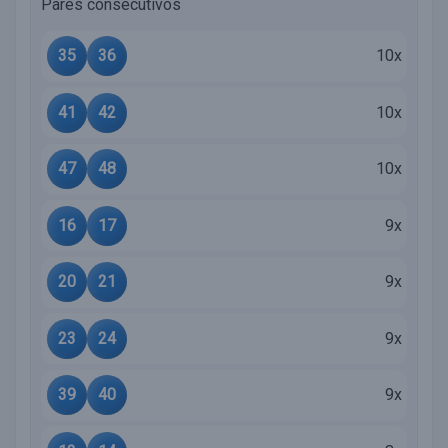
Pares consecutivos
35
36
10x
41
42
10x
47
48
10x
16
17
9x
20
21
9x
23
24
9x
39
40
9x