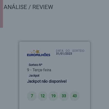
ANÁLISE / REVIEW
DATA DO SORTEIO:
31/01/2023
Sorteio Nº
9 - Terça-feira
Jackpot
Jackpot não disponível
Números
7
12
19
33
43
Estrelas