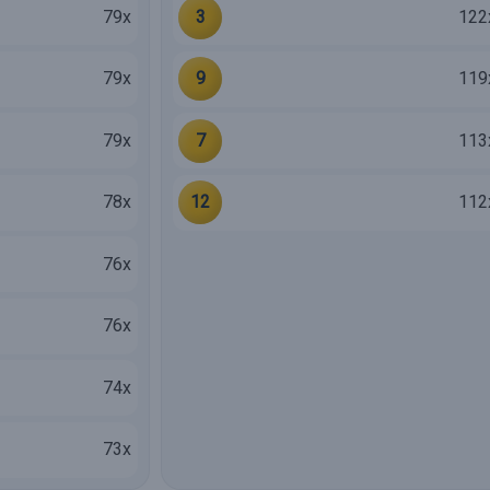
79x
3
122
79x
9
119
79x
7
113
78x
12
112
76x
76x
74x
73x