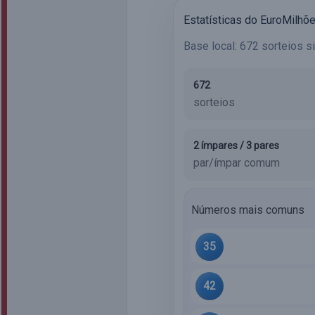
Estatísticas do EuroMilhõ
Base local: 672 sorteios s
672
sorteios
2 ímpares / 3 pares
par/ímpar comum
Números mais comuns
35
42