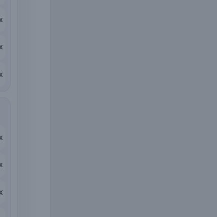
x
x
x
x
x
x