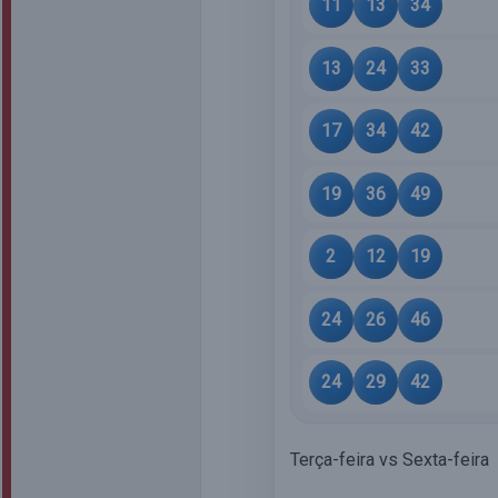
11
13
34
13
24
33
17
34
42
19
36
49
2
12
19
24
26
46
24
29
42
Terça-feira vs Sexta-feira