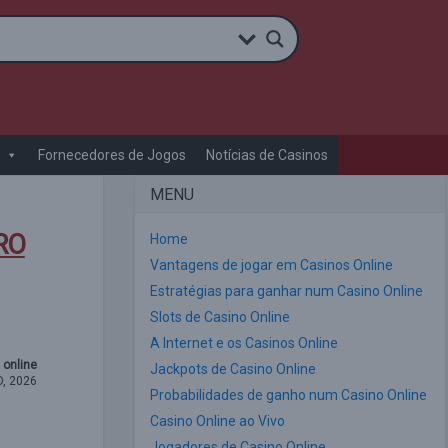
Fornecedores de Jogos
Notícias de Casinos
MENU
RO
Home
Vantagens de jogar em Casinos Online
Estratégias para ganhar num Casino Online
Slots de Casino Online
A Internet e os Casinos Online
 online
Jackpots de Casino Online
, 2026
Probabilidades de ganho num Casino Online
Casino Online ao Vivo
Jogadores de Casino Online