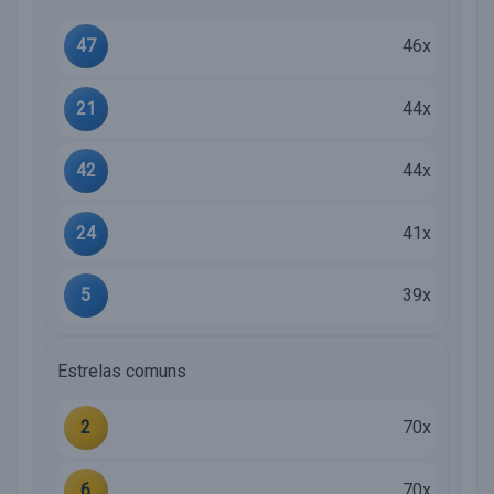
47
46x
21
44x
42
44x
24
41x
5
39x
Estrelas comuns
2
70x
6
70x