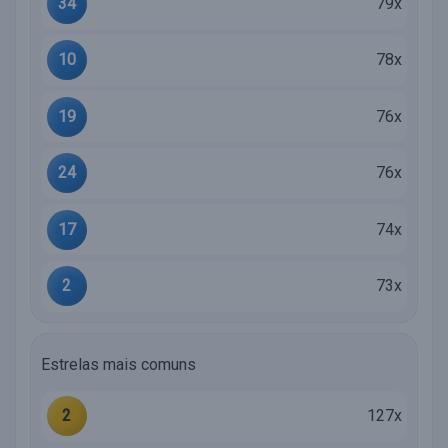
34
79x
10
78x
19
76x
24
76x
17
74x
2
73x
Estrelas mais comuns
2
127x