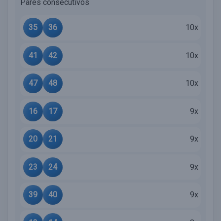
Pares consecutivos
35
36
10x
41
42
10x
47
48
10x
16
17
9x
20
21
9x
23
24
9x
39
40
9x