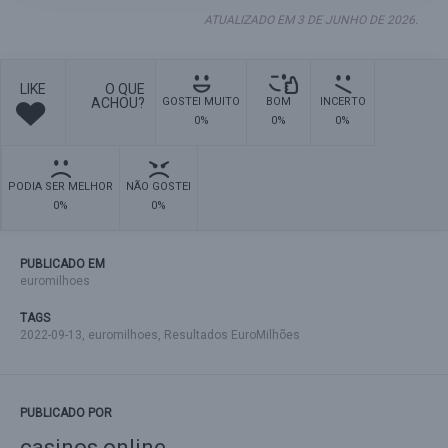
ATUALIZADO EM 3 DE JUNHO DE 2026.
LIKE
O QUE
ACHOU?
GOSTEI MUITO
BOM
INCERTO
0%
0%
0%
PODIA SER MELHOR
NÃO GOSTEI
0%
0%
PUBLICADO EM
euromilhoes
TAGS
2022-09-13
,
euromilhoes
,
Resultados EuroMilhões
PUBLICADO POR
casinos online