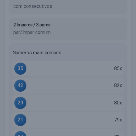
com consecutivos
2 ímpares / 3 pares
par/ímpar comum
Números mais comuns
35
85x
42
82x
29
80x
21
79x