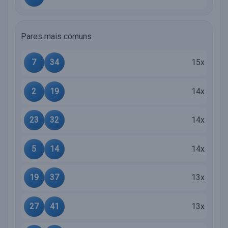
Pares mais comuns
7
34
15x
2
19
14x
23
32
14x
5
14
14x
19
37
13x
27
41
13x