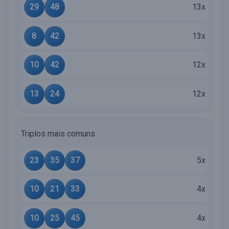
29
48
13x
8
42
13x
10
42
12x
13
24
12x
Triplos mais comuns
23
35
37
5x
10
21
33
4x
10
25
45
4x