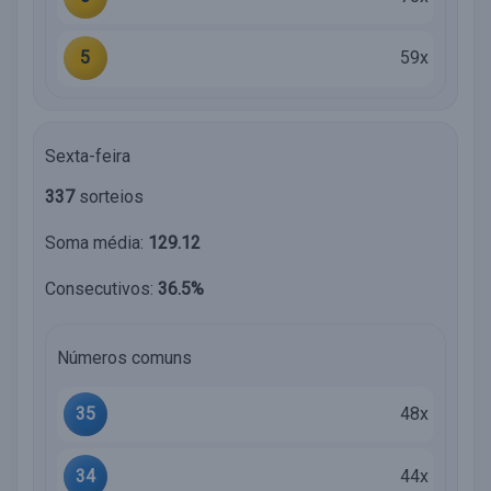
5
59x
Sexta-feira
337
sorteios
Soma média:
129.12
Consecutivos:
36.5%
Números comuns
35
48x
34
44x