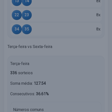
13
14
8x
22
23
8x
34
35
8x
Terça-feira vs Sexta-feira
Terça-feira
336
sorteios
Soma média:
127.54
Consecutivos:
36.61%
Números comuns