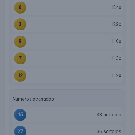
6
124x
3
122x
9
119x
7
113x
12
112x
Números atrasados
15
43 sorteios
27
36 sorteios