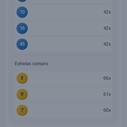
10
42x
16
42x
45
42x
Estrelas comuns
3
66x
9
61x
7
60x