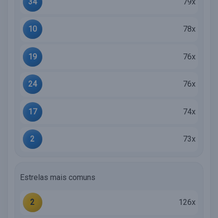
34
79x
10
78x
19
76x
24
76x
17
74x
2
73x
Estrelas mais comuns
2
126x