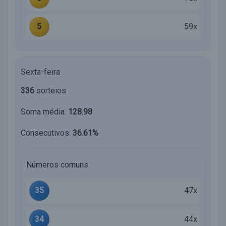
5
59x
Sexta-feira
336
sorteios
Soma média:
128.98
Consecutivos:
36.61%
Números comuns
35
47x
34
44x