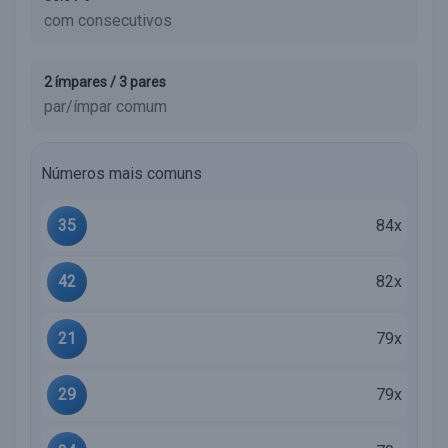
com consecutivos
2 ímpares / 3 pares
par/ímpar comum
Números mais comuns
35
84x
42
82x
21
79x
29
79x