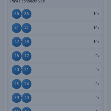
Pares consecutivos
35
36
10x
41
42
10x
47
48
10x
16
17
9x
20
21
9x
23
24
9x
39
40
9x