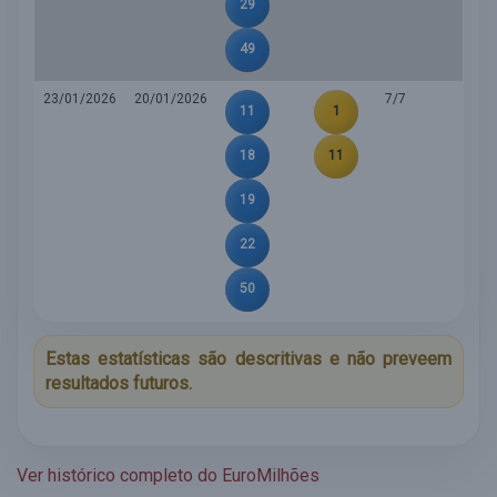
29
49
23/01/2026
20/01/2026
7/7
11
1
18
11
19
22
50
Estas estatísticas são descritivas e não preveem
resultados futuros.
Ver histórico completo do EuroMilhões