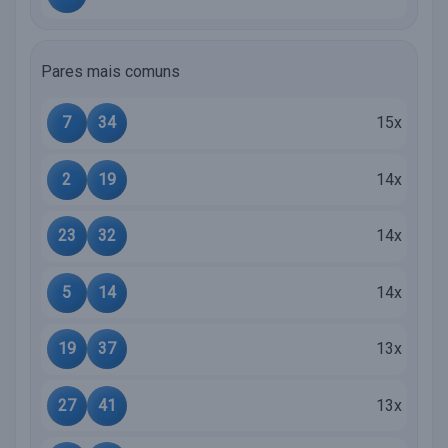
Pares mais comuns
7
34
15x
2
19
14x
23
32
14x
5
14
14x
19
37
13x
27
41
13x