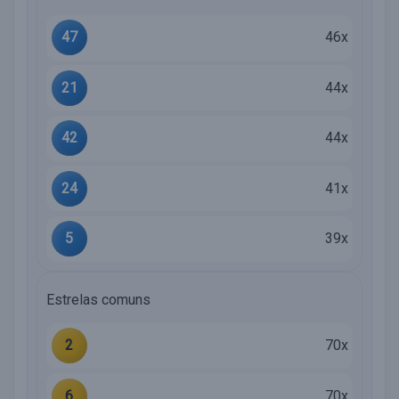
47
46x
21
44x
42
44x
24
41x
5
39x
Estrelas comuns
2
70x
6
70x