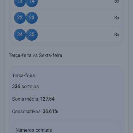
13
14
8x
22
23
8x
34
35
8x
Terça-feira vs Sexta-feira
Terça-feira
336
sorteios
Soma média:
127.54
Consecutivos:
36.61%
Números comuns