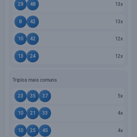
29
48
13x
8
42
13x
10
42
12x
13
24
12x
Triplos mais comuns
23
35
37
5x
10
21
33
4x
10
25
45
4x