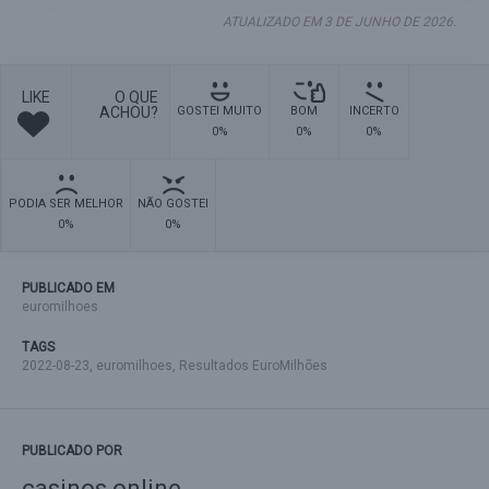
ATUALIZADO EM 3 DE JUNHO DE 2026.
LIKE
O QUE
ACHOU?
GOSTEI MUITO
BOM
INCERTO
0%
0%
0%
PODIA SER MELHOR
NÃO GOSTEI
0%
0%
PUBLICADO EM
euromilhoes
TAGS
2022-08-23
,
euromilhoes
,
Resultados EuroMilhões
PUBLICADO POR
casinos online