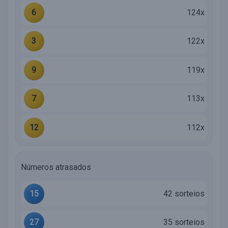
6
124x
3
122x
9
119x
7
113x
12
112x
Números atrasados
15
42 sorteios
27
35 sorteios