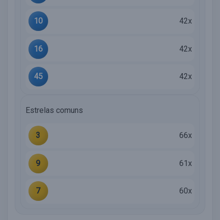
10
42x
16
42x
45
42x
Estrelas comuns
3
66x
9
61x
7
60x